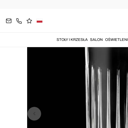
Strona główna
KUCHNIA
Serwis Stołowy
Włosk
STOŁY I KRZESŁA
SALON
OŚWIETLEN