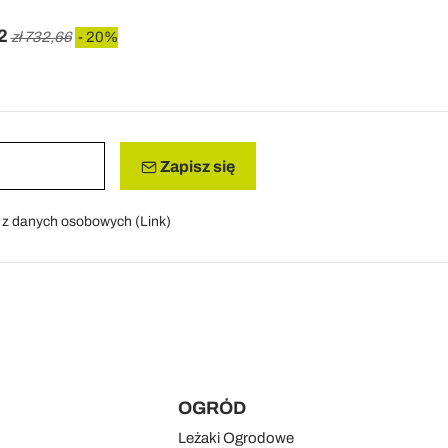
2
zł 732,66
- 20%
Zapisz się
a z danych osobowych (
Link
)
OGRÓD
Leżaki Ogrodowe