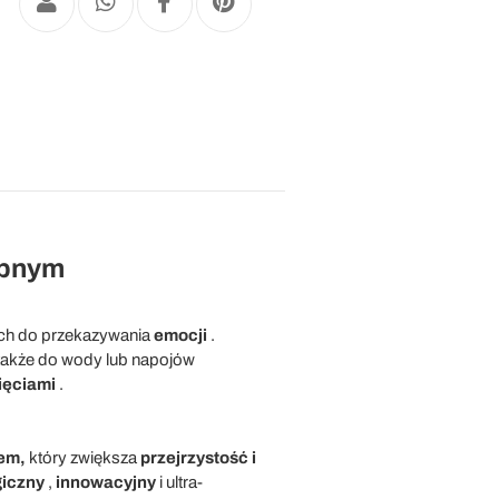
obnym
ch do przekazywania
emocji
.
 także do wody lub napojów
ięciami
.
em,
który zwiększa
przejrzystość i
giczny
,
innowacyjny
i ultra-