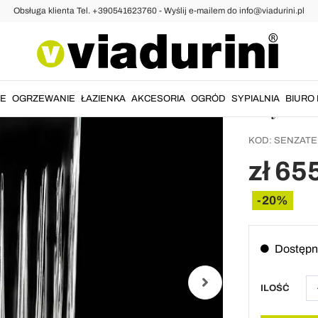
Obsługa klienta Tel. +390541623760 - Wyślij e-mailem do info@viadurini.pl
ie Wyroby Kryształowe
12 Tum
szklan
kryszt
IE
OGRZEWANIE
ŁAZIENKA
AKCESORIA
OGRÓD
SYPIALNIA
BIURO 
KOD:
SENZATE
zł 65
-20%
Dostępn
ILOŚĆ