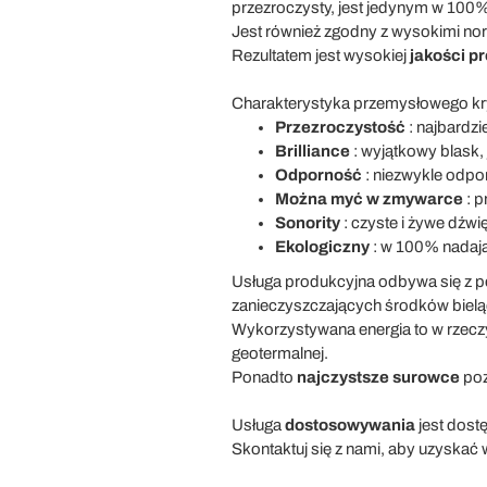
przezroczysty, jest jedynym w 100% 
Jest również zgodny z wysokimi nor
Rezultatem jest wysokiej
jakości 
Charakterystyka przemysłowego kry
Przezroczystość
: najbardzi
Brilliance
: wyjątkowy blask, 
Odporność
: niezwykle odpor
Można myć w zmywarce
: p
Sonority
: czyste i żywe dźwię
Ekologiczny
: w 100% nadaj
Usługa produkcyjna odbywa się z 
zanieczyszczających środków bielą
Wykorzystywana energia to w rzecz
geotermalnej.
Ponadto
najczystsze surowce
poz
Usługa
dostosowywania
jest dost
Skontaktuj się z nami, aby uzyskać w