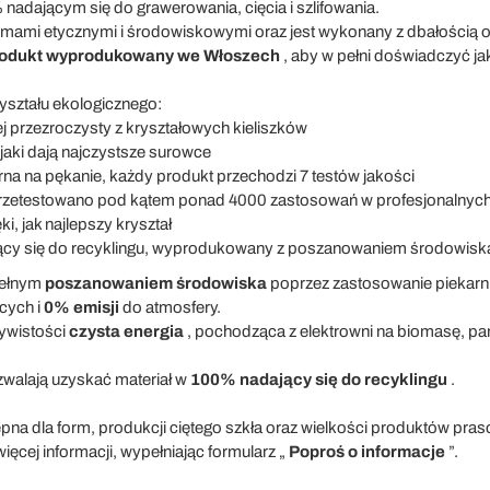
nadającym się do grawerowania, cięcia i szlifowania.
mami etycznymi i środowiskowymi oraz jest wykonany z dbałością o 
produkt wyprodukowany we Włoszech
, aby w pełni doświadczyć jak
ształu ekologicznego:
ej przezroczysty z kryształowych kieliszków
jaki dają najczystsze surowce
na na pękanie, każdy produkt przechodzi 7 testów jakości
rzetestowano pod kątem ponad 4000 zastosowań w profesjonalny
ki, jak najlepszy kryształ
ący się do recyklingu, wyprodukowany z poszanowaniem środowisk
pełnym
poszanowaniem
środowiska
poprzez zastosowanie piekarn
cych i
0% emisji
do atmosfery.
ywistości
czysta energia
, pochodząca z elektrowni na biomasę, pane
walają uzyskać materiał w
100% nadający się do recyklingu
.
ępna dla form, produkcji ciętego szkła oraz wielkości produktów p
ięcej informacji, wypełniając formularz „
Poproś o informacje
”.