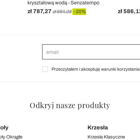
kryształową wodą - Senzatempo
zł 787,27
zł 586,1
zł 984,08
- 20%
Przeczytałem i akceptuję warunki korzystani
Odkryj nasze produkty
toły
Krzesła
oły Okrągłe
Krzesła Klasyczne