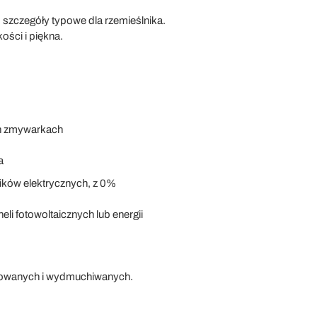
szczegóły typowe dla rzemieślnika.
ości i piękna.
ch zmywarkach
a
ików elektrycznych, z 0%
li fotowoltaicznych lub energii
rasowanych i wydmuchiwanych.