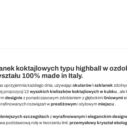
anek koktajlowych typu highball w ozd
ształu 100% made in Italy.
 nas uprzyjemnia każdego dnia, używając
okularów i szklanek
zdolny
ej propozycji 12
wysokich kieliszków koktajlowych w kubku
, ale
wym
designie
z ponadczasowym zdobieniem z głębokimi
liniowymi c
yrafinowanych rozwiązań w
prestiżowym
i stylowym
miejscu
.
obniejszych szczegółach
z
wyrafinowanym i eleganckim design
ywa podstawową rolę w tworzeniu linii:
przemysłowy kryształ ekolo