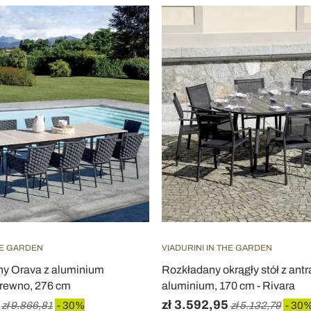
HE GARDEN
VIADURINI IN THE GARDEN
any Orava z aluminium
Rozkładany okrągły stół z ant
drewno, 276 cm
aluminium, 170 cm - Rivara
zł 3.592,95
zł 9.866,81
- 30%
zł 5.132,79
- 30