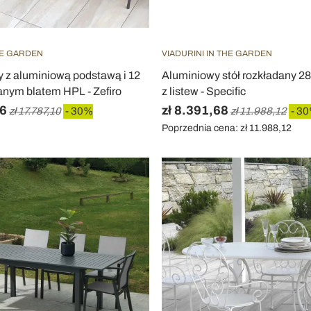
HE GARDEN
VIADURINI IN THE GARDEN
y z aluminiową podstawą i 12
Aluminiowy stół rozkładany 2
ym blatem HPL - Zefiro
z listew - Specific
96
zł 8.391,68
zł 17.787,10
- 30%
zł 11.988,12
- 3
Poprzednia cena: zł 11.988,12