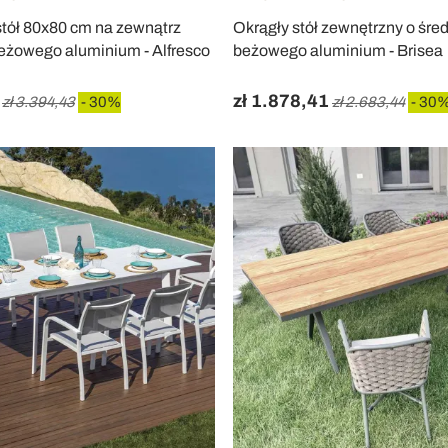
tół 80x80 cm na zewnątrz
Okrągły stół zewnętrzny o śre
eżowego aluminium - Alfresco
beżowego aluminium - Brisea
zł 1.878,41
zł 3.394,43
- 30%
zł 2.683,44
- 30