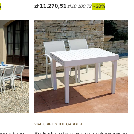
zł 11.270,51
%
zł 16.100,72
- 30%
VIADURINI IN THE GARDEN
mi nogami i
Rozkładany stół zewnętrzny z aluminiowym