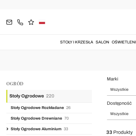
Strona główna
OGRÓD
Stoły Ogrodowe
Stoły Ogrodowe Al
Stoł Ogrodowe Alumi
Stół ogrodowy aluminiowy
wykonany z prostych i
wyrafinowanyc
STOŁY I KRZESŁA
SALON
OŚWIETLEN
Marki
OGRÓD
Wszystkie
Stoły Ogrodowe
220
Dostępność
Stoły Ogrodowe Rozkładane
26
Wszystkie
Stoły Ogrodowe Drewniane
70
Stoły Ogrodowe Aluminium
33
33
Produkty