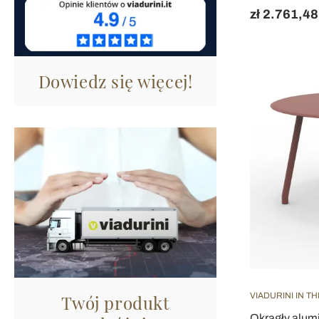
zł 2.761,48
Dowiedz się więcej!
VIADURINI IN T
Twój produkt
Okrągły alum