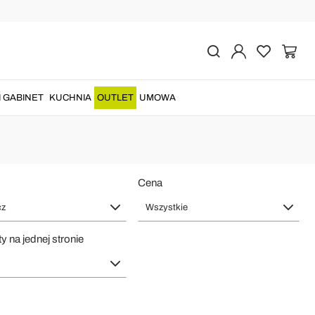
e we Włoszech Design
alowane
stół ogrodowy metalowy
zapewniają trwały i elegancki...
I GABINET
KUCHNIA
OUTLET
UMOWA
Cena
cz
Wszystkie
y na jednej stronie