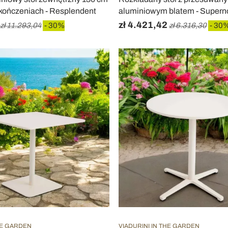
kończeniach - Resplendent
aluminiowym blatem - Supern
zł 4.421,42
zł 11.293,04
- 30%
zł 6.316,30
- 30
HE GARDEN
VIADURINI IN THE GARDEN