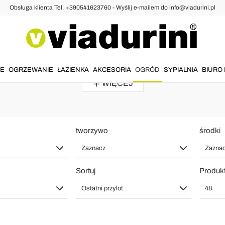
Obsługa klienta Tel. +390541623760 - Wyślij e-mailem do info@viadurini.pl
uminium
niowy i Metalowy - Wyprodukowan
h linii
dla przestrzeni na
zewnątrz
do życia zanurzonej w
designie
. M
IE
OGRZEWANIE
ŁAZIENKA
AKCESORIA
OGRÓD
SYPIALNIA
BIURO 
WIĘCEJ
tworzywo
środki
Zaznacz
Zazna
Sortuj
Produkt
Ostatni przylot
48