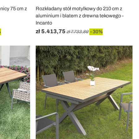
dnicy 75 cm z
Rozkładany stół motylkowy do 210 cm z
aluminium i blatem z drewna tekowego -
Incanto
zł 5.413,75
%
zł 7.733,89
- 30%