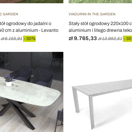
HE GARDEN
VIADURINI IN THE GARDEN
ół ogrodowy do jadalni o
Stały stół ogrodowy 220x100 
40 cm z aluminium - Levanto
aluminium i litego drewna tek
zł 9.765,33
zł 6.155,91
- 30%
zł 13.950,51
- 3