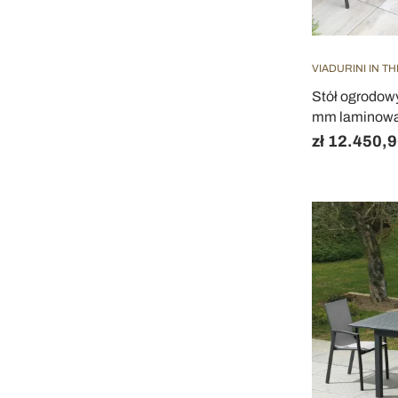
VIADURINI IN T
Stół ogrodow
mm laminowan
zł 12.450,