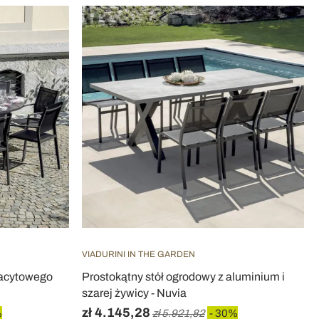
VIADURINI IN THE GARDEN
racytowego
Prostokątny stół ogrodowy z aluminium i
szarej żywicy - Nuvia
zł 4.145,28
%
zł 5.921,82
- 30%