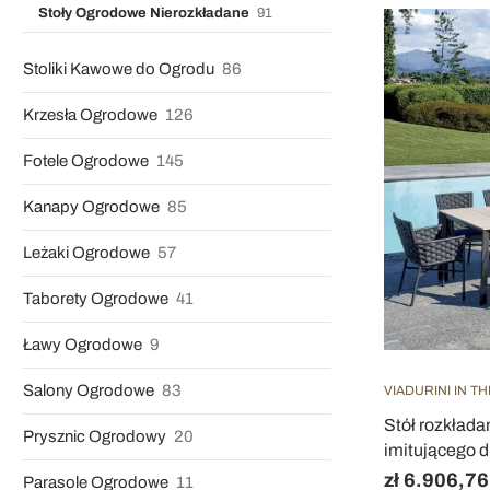
Stoły Ogrodowe Nierozkładane
91
Stoliki Kawowe do Ogrodu
86
Krzesła Ogrodowe
126
Fotele Ogrodowe
145
Kanapy Ogrodowe
85
Leżaki Ogrodowe
57
Taborety Ogrodowe
41
Ławy Ogrodowe
9
Salony Ogrodowe
83
VIADURINI IN T
Stół rozkład
Prysznic Ogrodowy
20
imitującego 
zł 6.906,76
Parasole Ogrodowe
11