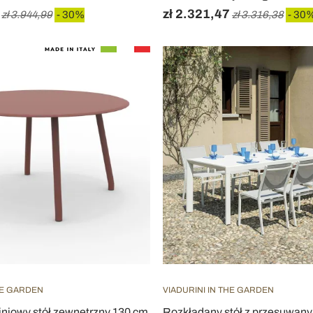
zł 2.321,47
zł 3.944,99
- 30%
zł 3.316,38
- 30
HE GARDEN
VIADURINI IN THE GARDEN
iniowy stół zewnętrzny 130 cm
Rozkładany stół z przesuwany