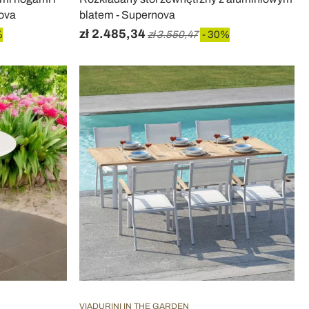
ova
blatem - Supernova
zł 2.485,34
%
zł 3.550,47
- 30%
VIADURINI IN THE GARDEN