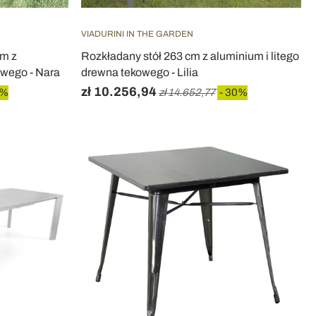
VIADURINI IN THE GARDEN
cm z
Rozkładany stół 263 cm z aluminium i litego
owego - Nara
drewna tekowego - Lilia
zł 10.256,94
0%
zł 14.652,77
- 30%