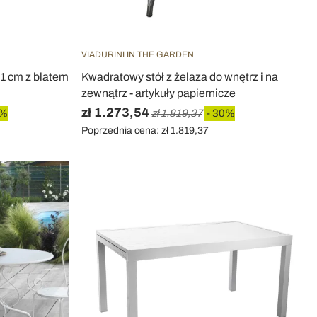
VIADURINI IN THE GARDEN
81 cm z blatem
Kwadratowy stół z żelaza do wnętrz i na
zewnątrz - artykuły papiernicze
zł 1.273,54
0%
zł 1.819,37
- 30%
Poprzednia cena: zł 1.819,37