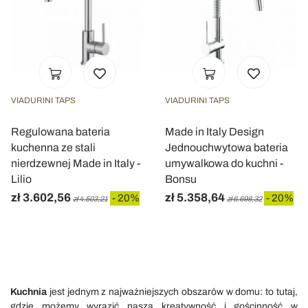
VIADURINI TAPS
VIADURINI TAPS
Regulowana bateria
Made in Italy Design
kuchenna ze stali
Jednouchwytowa bateria
nierdzewnej Made in Italy -
umywalkowa do kuchni -
Lilio
Bonsu
zł 3.602,56
zł 5.358,64
- 20%
- 20%
zł 4.503,21
zł 6.698,32
Kuchnia
jest jednym z najważniejszych obszarów w domu: to tutaj,
gdzie możemy wyrazić naszą kreatywność i gościnność w