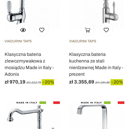
VIADURINI TAPS
VIADURINI TAPS
Klasyczna bateria
Klasyczna bateria
zlewozmywakowa z
kuchenna ze stali
mosiądzu Made in Italy -
nierdzewnej Made in Italy -
Adonis
prezent
zł 970,19
zł 3.355,69
- 20%
- 20%
zł 1.212,75
zł 4.194,60