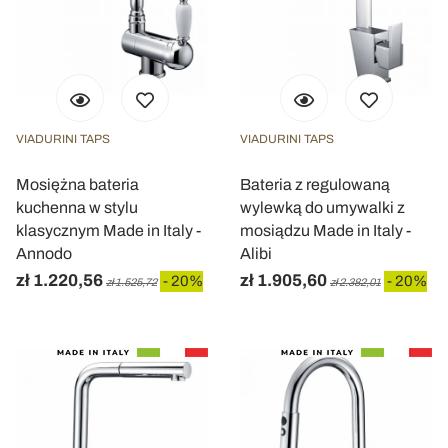
VIADURINI TAPS
VIADURINI TAPS
Mosiężna bateria
Bateria z regulowaną
kuchenna w stylu
wylewką do umywalki z
klasycznym Made in Italy -
mosiądzu Made in Italy -
Annodo
Alibi
zł 1.220,56
zł 1.905,60
- 20%
- 20%
zł 1.525,72
zł 2.382,01