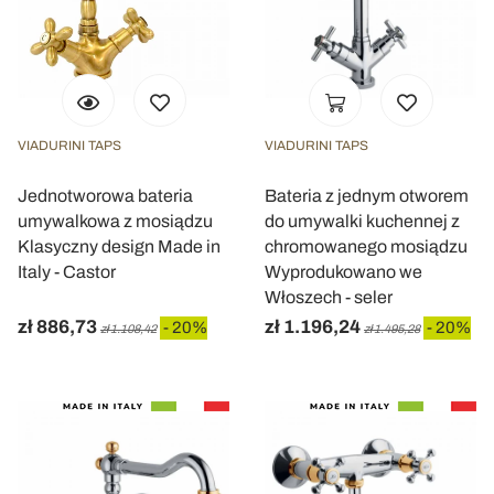
VIADURINI TAPS
VIADURINI TAPS
Jednotworowa bateria
Bateria z jednym otworem
umywalkowa z mosiądzu
do umywalki kuchennej z
Klasyczny design Made in
chromowanego mosiądzu
Italy - Castor
Wyprodukowano we
Włoszech - seler
zł 886,73
zł 1.196,24
- 20%
- 20%
zł 1.108,42
zł 1.495,28