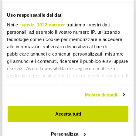
Uso responsabile dei dati
Noi e
i nostri 1022 partner
trattiamo i vostri dati
personali, ad esempio il vostro numero IP, utilizzando
tecnologie come i cookie per memorizzare e accedere
VIADURINI TAPS
VIADURINI TAPS
alle informazioni sul vostro dispositivo al fine di
Bateria zlewozmywakowa
Bateria umywalkowa z
pubblicare annunci e contenuti personalizzati, misurare
z regulowaną mosiężną
mosiądzu z ręcznym
gli annunci e i contenuti, ricercare il pubblico e sviluppare
rurą Made in Italy - Cory
prysznicem Made in Italy -
i servizi. Avete la possibilità di scegliere chi utilizza i
Kalimo
vostri dati e per quali scopi. Le vostre scelte in materia di
zł 1.721,33
zł 1.968,20
privacy sono applicabili solo su questa proprietà digitale
- 20%
- 20%
zł 2.151,65
zł 2.460,26
in cui avete effettuato le vostre scelte. È possibile
Mostra dettagli
modificare o revocare il proprio consenso in qualsiasi
momento dalla Dichiarazione sui cookie o facendo clic
sull'icona di attivazione della privacy.
Accetta tutti
Con il tuo consenso, vorremmo anche:
Personalizza
raccogliere informazioni sulla tua posizione