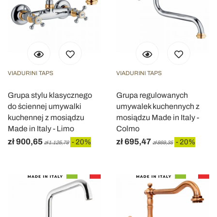
VIADURINI TAPS
VIADURINI TAPS
Grupa stylu klasycznego
Grupa regulowanych
do ściennej umywalki
umywalek kuchennych z
kuchennej z mosiądzu
mosiądzu Made in Italy -
Made in Italy - Limo
Colmo
zł 900,65
zł 695,47
- 20%
- 20%
zł 1.125,79
zł 869,35