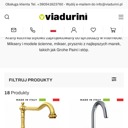
Obsługa klienta Tel. +390541623760 - Wyślij e-mailem do info@viadurini.pl
KUCHNIA
Baterie kuchenne, nowoczesny
design i ceny nie do pobicia
Krany kuchnia stylowo zaprojektowany do sprzedaży w Internecie.
Miksery i modele ścienne, mikser, prysznic z najlepszych marek,
takich jak Grohe Paini i stóp.
Toggle
FILTRUJ PRODUKTY
navigat
18
Produkty