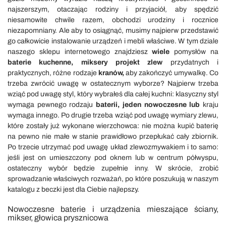
najszerszym, otaczając rodziny i przyjaciół, aby spędzić
niesamowite chwile razem, obchodzi urodziny i rocznice
niezapomniany. Ale aby to osiągnąć, musimy najpierw przedstawić
go całkowicie instalowanie urządzeń i mebli właściwe. W tym dziale
naszego sklepu internetowego znajdziesz
wiele
pomysłów na
baterie kuchenne, miksery projekt zlew
przydatnych i
praktycznych, różne rodzaje
kranów,
aby zakończyć umywalkę. Co
trzeba zwrócić uwagę w ostatecznym wyborze? Najpierw trzeba
wziąć pod uwagę styl, który wybrałeś dla całej kuchni: klasyczny styl
wymaga pewnego rodzaju
baterii, jeden nowoczesne lub
kraju
wymaga innego. Po drugie trzeba wziąć pod uwagę wymiary zlewu,
które zostały już wykonane wierzchowca: nie można kupić baterię
na pewno nie małe w stanie prawidłowo przepłukać cały zbiornik.
Po trzecie utrzymać pod uwagę układ zlewozmywakiem i to samo:
jeśli jest on umieszczony pod oknem lub w centrum półwyspu,
ostateczny wybór będzie zupełnie inny. W skrócie, zrobić
sprowadzanie właściwych rozważań, po które poszukują w naszym
katalogu z beczki jest dla Ciebie najlepszy.
Nowoczesne baterie i urządzenia mieszające ściany,
mikser, głowica prysznicowa