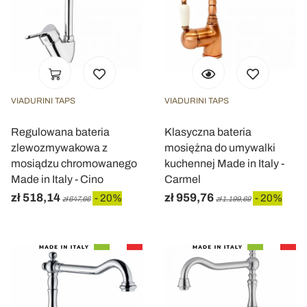
VIADURINI TAPS
VIADURINI TAPS
Regulowana bateria
Klasyczna bateria
zlewozmywakowa z
mosiężna do umywalki
mosiądzu chromowanego
kuchennej Made in Italy -
Made in Italy - Cino
Carmel
zł 518,14
zł 959,76
- 20%
- 20%
zł 647,66
zł 1.199,69