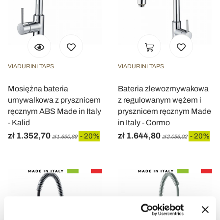
VIADURINI TAPS
VIADURINI TAPS
Mosiężna bateria
Bateria zlewozmywakowa
umywalkowa z prysznicem
z regulowanym wężem i
ręcznym ABS Made in Italy
prysznicem ręcznym Made
- Kalid
in Italy - Cormo
zł 1.352,70
zł 1.644,80
- 20%
- 20%
zł 1.690,89
zł 2.056,02