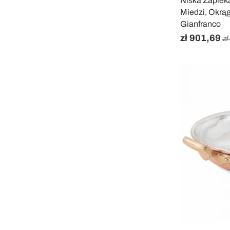
Niska Zapiek
Miedzi, Okrąg
Gianfranco
zł 901,69
zł