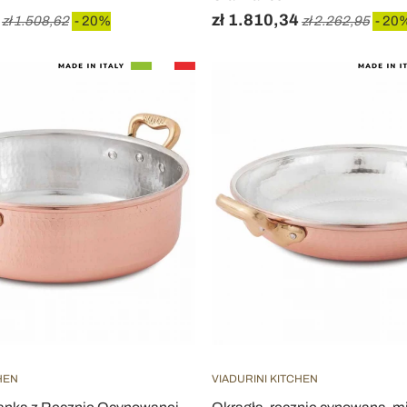
zł 1.810,34
zł 1.508,62
- 20%
zł 2.262,95
- 20
HEN
VIADURINI KITCHEN