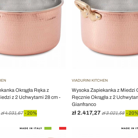
HEN
VIADURINI KITCHEN
kanka Okrągła Ręka z
Wysoka Zapiekanka z Miedzi
edzi z 2 Uchwytami 28 cm -
Ręcznie Okrągła z 2 Uchwytam
Gianfranco
zł 2.417,27
zł 4.031,67
- 20%
zł 3.021,58
- 20