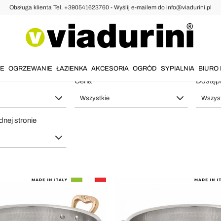
Obsługa klienta Tel. +390541623760 - Wyślij e-mailem do info@viadurini.pl
ane i Garnki ze Stali Nierdzewnej -
IE
OGRZEWANIE
ŁAZIENKA
AKCESORIA
OGRÓD
SYPIALNIA
BIURO 
Cena
Dostęp
Wszystkie
Wszyst
dnej stronie