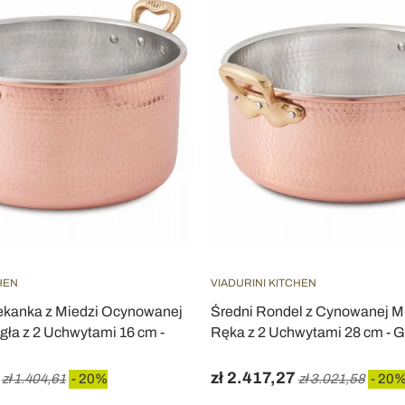
HEN
VIADURINI KITCHEN
kanka z Miedzi Ocynowanej
Średni Rondel z Cynowanej M
gła z 2 Uchwytami 16 cm -
Ręka z 2 Uchwytami 28 cm - G
zł 2.417,27
zł 1.404,61
- 20%
zł 3.021,58
- 20