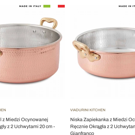
HEN
VIADURINI KITCHEN
l z Miedzi Ocynowanej
Niska Zapiekanka z Miedzi O
gły z 2 Uchwytami 20 cm -
Ręcznie Okrągła z 2 Uchwytam
Gianfranco