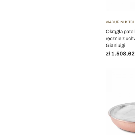
VIADURINI KITC
Okrągła pate
ręcznie z uch
Gianluigi
zł 1.508,62