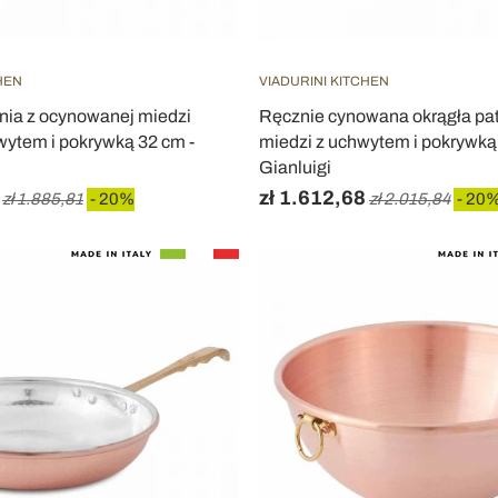
HEN
VIADURINI KITCHEN
lnia z ocynowanej miedzi
Ręcznie cynowana okrągła pat
wytem i pokrywką 32 cm -
miedzi z uchwytem i pokrywką
Gianluigi
zł 1.612,68
zł 1.885,81
- 20%
zł 2.015,84
- 20