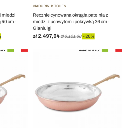
VIADURINI KITCHEN
j miedzi
Ręcznie cynowana okrągła patelnia z
 40 cm -
miedzi z uchwytem i pokrywką 36 cm -
Gianluigi
zł 2.497,04
%
zł 3.121,30
- 20%