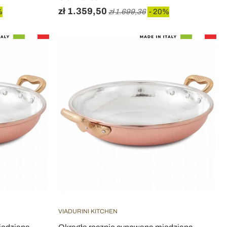
zł 1.359,50
%
zł 1.699,36
- 20%
VIADURINI KITCHEN