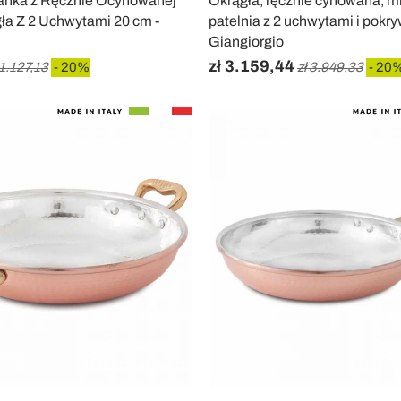
anka z Ręcznie Ocynowanej
Okrągła, ręcznie cynowana, m
ła Z 2 Uchwytami 20 cm -
patelnia z 2 uchwytami i pokr
Giangiorgio
zł 3.159,44
 1.127,13
- 20%
zł 3.949,33
- 20