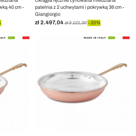
iedziana
Okrągła ręcznie cynowana miedziana
ywką 40 cm -
patelnia z 2 uchwytami i pokrywką 36 cm -
Giangiorgio
zł 2.497,04
%
zł 3.121,30
- 20%