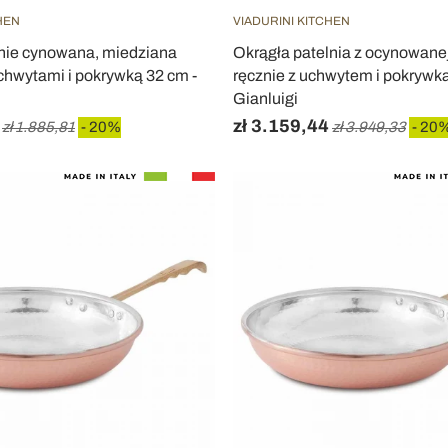
HEN
VIADURINI KITCHEN
znie cynowana, miedziana
Okrągła patelnia z ocynowane
uchwytami i pokrywką 32 cm -
ręcznie z uchwytem i pokrywką
Gianluigi
zł 3.159,44
zł 1.885,81
- 20%
zł 3.949,33
- 20