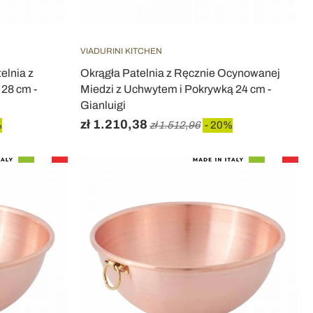
VIADURINI KITCHEN
elnia z
Okrągła Patelnia z Ręcznie Ocynowanej
 28 cm -
Miedzi z Uchwytem i Pokrywką 24 cm -
Gianluigi
zł 1.210,38
%
zł 1.512,96
- 20%