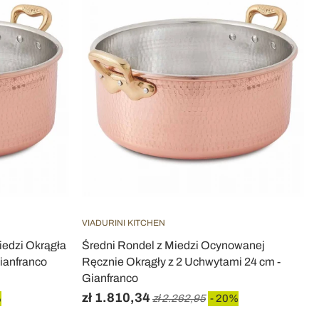
VIADURINI KITCHEN
iedzi Okrągła
Średni Rondel z Miedzi Ocynowanej
ianfranco
Ręcznie Okrągły z 2 Uchwytami 24 cm -
Gianfranco
zł 1.810,34
%
zł 2.262,95
- 20%