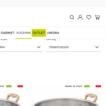
 Made in Italy
I GABINET
KUCHNIA
OUTLET
UMOWA
ność
Sortuj
kie
Ostatni przylot