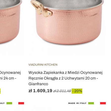
VIADURINI KITCHEN
 Ocynowanej
Wysoka Zapiekanka z Miedzi Ocynowanej
i 24 cm -
Ręcznie Okrągła z 2 Uchwytami 20 cm -
Gianfranco
zł 1.609,19
%
zł 2.011,49
- 20%