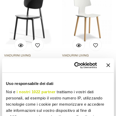
VIADURINI LIVING
VIADURINI LIVING
Krzesło do jadalni z
Krzesło do jadalni z
polipropylenu do układania
drewna i polipropylenu
w stosy, 4 sztuki - Zagrzeb
Made in Italy, 2 sztuki -
Uso responsabile dei dati
koniczyna
Noi e
i nostri 1022 partner
trattiamo i vostri dati
zł 2.430,68
zł 2.980,13
- 20%
- 20%
zł 3.038,37
zł 3.725,14
personali, ad esempio il vostro numero IP, utilizzando
tecnologie come i cookie per memorizzare e accedere
alle informazioni sul vostro dispositivo al fine di