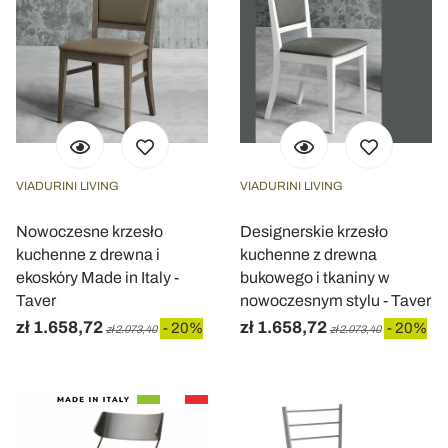
VIADURINI LIVING
VIADURINI LIVING
Nowoczesne krzesło
Designerskie krzesło
kuchenne z drewna i
kuchenne z drewna
ekoskóry Made in Italy -
bukowego i tkaniny w
Taver
nowoczesnym stylu - Taver
zł 1.658,72
zł 1.658,72
- 20%
- 20%
zł 2.073,40
zł 2.073,40