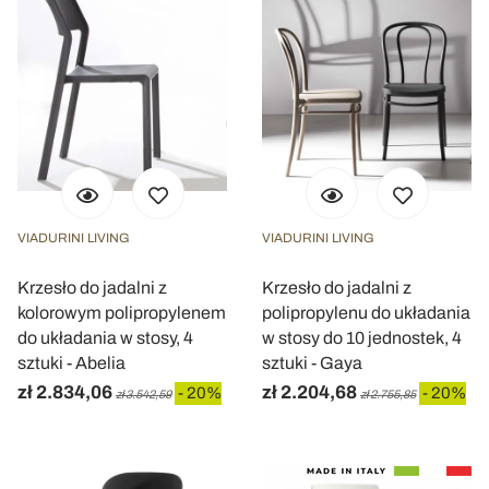
VIADURINI LIVING
VIADURINI LIVING
Krzesło do jadalni z
Krzesło do jadalni z
kolorowym polipropylenem
polipropylenu do układania
do układania w stosy, 4
w stosy do 10 jednostek, 4
sztuki - Abelia
sztuki - Gaya
zł 2.834,06
zł 2.204,68
- 20%
- 20%
zł 3.542,59
zł 2.755,85