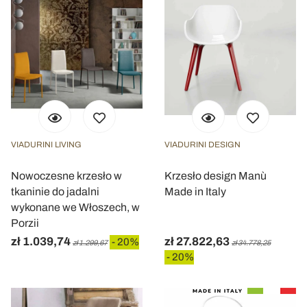
VIADURINI LIVING
VIADURINI DESIGN
Nowoczesne krzesło w
Krzesło design Manù
tkaninie do jadalni
Made in Italy
wykonane we Włoszech, w
Porzii
zł 1.039,74
zł 27.822,63
- 20%
zł 1.299,67
zł 34.778,25
- 20%