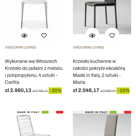
VIADURINI LIVING
VIADURINI LIVING
Wykonane we Włoszech
Krzesło kuchenne w
Krzesło do jadalni z metalu
całości pokryte ekoskórą
i polipropylenu, 4 sztuki -
Made in Italy, 2 sztuki -
Carlita
Maria
zł 2.980,13
zł 2.048,17
- 20%
- 20%
zł 3.725,14
zł 2.560,24