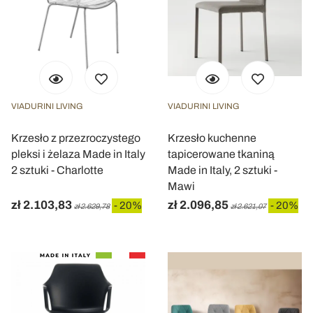
VIADURINI LIVING
VIADURINI LIVING
Krzesło z przezroczystego
Krzesło kuchenne
pleksi i żelaza Made in Italy
tapicerowane tkaniną
2 sztuki - Charlotte
Made in Italy, 2 sztuki -
Mawi
zł 2.103,83
zł 2.096,85
- 20%
- 20%
zł 2.629,78
zł 2.621,07