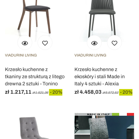
VIADURINI LIVING
VIADURINI LIVING
Krzesło kuchenne z
Krzesło kuchenne z
tkaniny ze strukturą z litego
ekoskóry i stali Made in
drewna 2 sztuki - Tonino
Italy 4 sztuki - Alexia
zł 1.217,11
zł 4.458,03
- 20%
- 20%
zł 1.521,36
zł 5.572,53