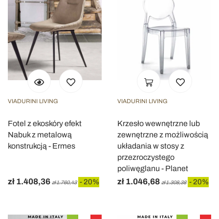
VIADURINI LIVING
VIADURINI LIVING
Fotel z ekoskóry efekt
Krzesło wewnętrzne lub
Nabuk z metalową
zewnętrzne z możliwością
konstrukcją - Ermes
układania w stosy z
przezroczystego
poliwęglanu - Planet
zł 1.408,36
zł 1.046,68
- 20%
- 20%
zł 1.760,43
zł 1.308,38