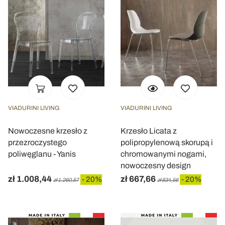
VIADURINI LIVING
VIADURINI LIVING
Nowoczesne krzesło z
Krzesło Licata z
przezroczystego
polipropylenową skorupą i
poliwęglanu - Yanis
chromowanymi nogami,
nowoczesny design
zł 1.008,44
zł 667,66
- 20%
- 20%
zł 1.260,57
zł 834,56