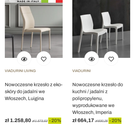
VIADURINI LIVING
VIADURINI
Nowoczesne krzesło z eko-
Nowoczesne krzesło do
skóry do jadalni we
kuchni / jadalni z
Włoszech, Luigina
polipropylenu,
wyprodukowane we
Włoszech, Imperia
zł 1.258,80
zł 664,17
- 20%
- 20%
zł 1.573,53
zł 830,25