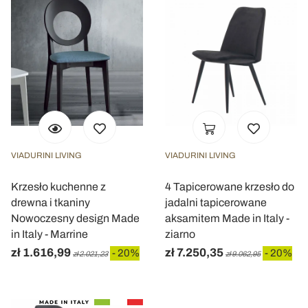
VIADURINI LIVING
VIADURINI LIVING
Krzesło kuchenne z
4 Tapicerowane krzesło do
drewna i tkaniny
jadalni tapicerowane
Nowoczesny design Made
aksamitem Made in Italy -
in Italy - Marrine
ziarno
zł 1.616,99
zł 7.250,35
- 20%
- 20%
zł 2.021,23
zł 9.062,95