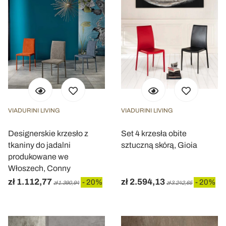
VIADURINI LIVING
VIADURINI LIVING
Designerskie krzesło z
Set 4 krzesła obite
tkaniny do jadalni
sztuczną skórą, Gioia
produkowane we
Włoszech, Conny
zł 1.112,77
zł 2.594,13
- 20%
- 20%
zł 1.390,94
zł 3.242,65