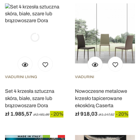
VIADURINI LIVING
VIADURINI
Set 4 krzesła sztuczna
Nowoczesne metalowe
skóra, białe, szare lub
krzesło tapicerowane
brązowoszare Dora
ekoskórą Caserta
zł 1.985,57
zł 918,03
- 20%
- 20%
zł 2.481,99
zł 1.147,52