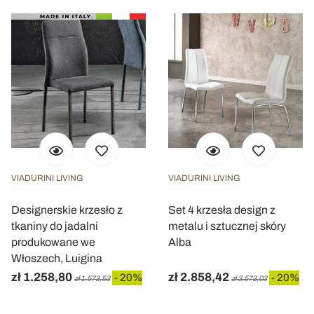
VIADURINI LIVING
VIADURINI LIVING
Designerskie krzesło z
Set 4 krzesła design z
tkaniny do jadalni
metalu i sztucznej skóry
produkowane we
Alba
Włoszech, Luigina
zł 1.258,80
zł 2.858,42
- 20%
- 20%
zł 1.573,53
zł 3.573,03