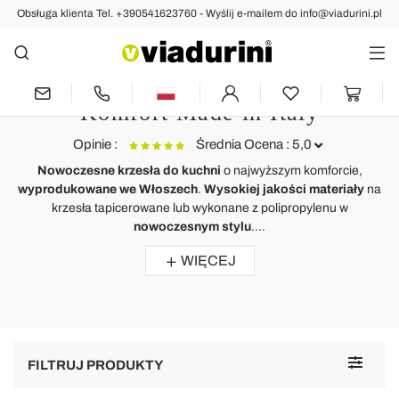
Obsługa klienta Tel. +390541623760 - Wyślij e-mailem do info@viadurini.pl
Krzesła Nowoczesne
Nowoczesne Krzesła do Kuchni
Składane lub Rozkładane -
Komfort Made in Italy
Opinie :
Średnia Ocena : 5,0
Nowoczesne krzesła do kuchni
o najwyższym komforcie,
wyprodukowane we Włoszech
.
Wysokiej jakości materiały
na
Nowoczesne designerskie krzesło Viola, tapicerka z ekoskóry i
N
krzesła tapicerowane lub wykonane z polipropylenu w
drewniane nogi
d
nowoczesnym stylu
....
Wirklich zufrieden mit meiner Bestellung. Toller Qualitätsartikel!!
WIĘCEJ
Einwandfreie Lieferung. Verpackung und Schutz an der Spitze!
Ich empfehle sehr !!
A
Toggle
FILTRUJ PRODUKTY
navigat