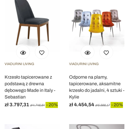
VIADURINI LIVING
VIADURINI LIVING
Krzesło tapicerowane z
Odporne na plamy,
podstawą z drewna
tapicerowane, aksamitne
dębowego Made in Italy -
krzesło do jadalni, 4 sztuki -
Sebastian
Kylie
zł 3.797,31
zł 4.454,54
- 20%
- 20%
zł 4.746,64
zł 5.568,17