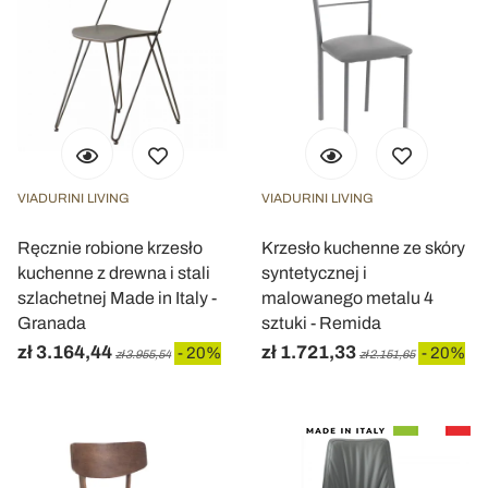
VIADURINI LIVING
VIADURINI LIVING
Ręcznie robione krzesło
Krzesło kuchenne ze skóry
kuchenne z drewna i stali
syntetycznej i
szlachetnej Made in Italy -
malowanego metalu 4
Granada
sztuki - Remida
zł 3.164,44
zł 1.721,33
- 20%
- 20%
zł 3.955,54
zł 2.151,65