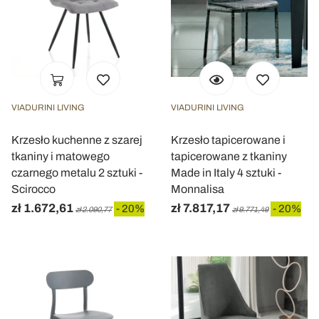
VIADURINI LIVING
VIADURINI LIVING
Krzesło kuchenne z szarej
Krzesło tapicerowane i
tkaniny i matowego
tapicerowane z tkaniny
czarnego metalu 2 sztuki -
Made in Italy 4 sztuki -
Scirocco
Monnalisa
zł 1.672,61
zł 7.817,17
- 20%
- 20%
zł 2.090,77
zł 9.771,49