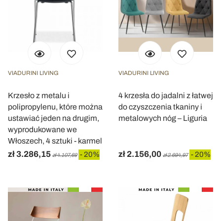
VIADURINI LIVING
VIADURINI LIVING
Krzesło z metalu i
4 krzesła do jadalni z łatwej
polipropylenu, które można
do czyszczenia tkaniny i
ustawiać jeden na drugim,
metalowych nóg – Liguria
wyprodukowane we
Włoszech, 4 sztuki - karmel
zł 3.286,15
zł 2.156,00
- 20%
- 20%
zł 4.107,69
zł 2.694,97