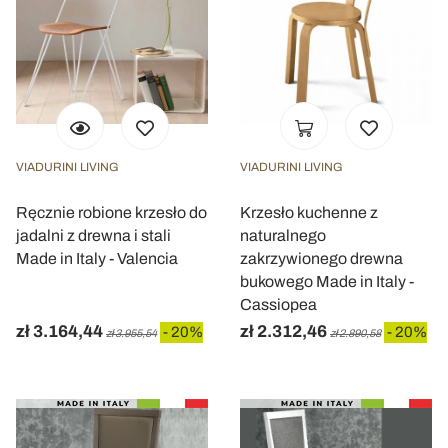
VIADURINI LIVING
VIADURINI LIVING
Ręcznie robione krzesło do
Krzesło kuchenne z
jadalni z drewna i stali
naturalnego
Made in Italy - Valencia
zakrzywionego drewna
bukowego Made in Italy -
Cassiopea
zł 3.164,44
zł 2.312,46
- 20%
- 20%
zł 3.955,54
zł 2.890,58