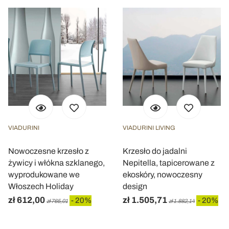
VIADURINI
VIADURINI LIVING
Nowoczesne krzesło z
Krzesło do jadalni
żywicy i włókna szklanego,
Nepitella, tapicerowane z
wyprodukowane we
ekoskóry, nowoczesny
Włoszech Holiday
design
zł 612,00
zł 1.505,71
- 20%
- 20%
zł 765,01
zł 1.882,14