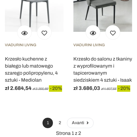
VIADURINI LIVING
VIADURINI LIVING
Krzesło kuchenne z
Krzesło do salonu z tkaniny
białego lub matowego
z wyprofilowanym i
szarego polipropylenu, 4
tapicerowanym
sztuki - Mediolan
siedziskiem 4 sztuki - Isaak
zł 2.684,54
zł 3.686,03
- 20%
- 20%
zł 3.355,69
zł 4.607,55
1
2
Avanti
Strona 1 z 2