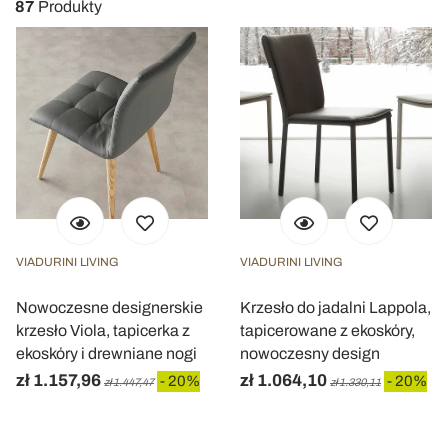
87
Produkty
VIADURINI LIVING
VIADURINI LIVING
Nowoczesne designerskie
Krzesło do jadalni Lappola,
krzesło Viola, tapicerka z
tapicerowane z ekoskóry,
ekoskóry i drewniane nogi
nowoczesny design
zł 1.157,96
zł 1.064,10
- 20%
- 20%
zł 1.447,47
zł 1.330,11