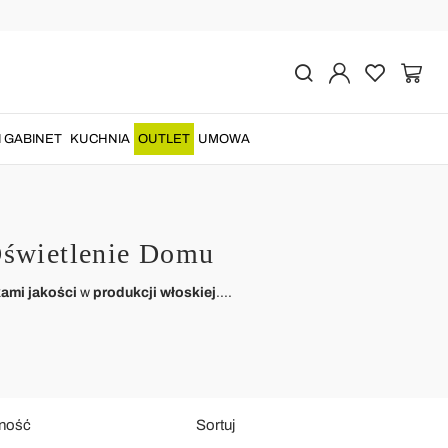
I GABINET
KUCHNIA
OUTLET
UMOWA
 Oświetlenie Domu
ami jakości
w
produkcji włoskiej
....
ność
Sortuj