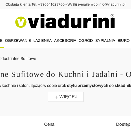
Obsługa klienta Tel. +390541623760 - Wyślij e-mailem do info@viadurini.pl
IE
OGRZEWANIE
ŁAZIENKA
AKCESORIA
OGRÓD
SYPIALNIA
BIURO 
dustrialne Sufitowe
ne Sufitowe do Kuchni i Jadalni -
 kuchnie i salon, łącząc w sobie urok
stylu przemysłowych
do
składnik
WIĘCEJ
Cena
Dostęp