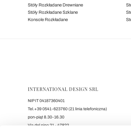
Stóły Rozkładane Drewniane
St
Stóły Rozkładane Szklane
St
Konsole Rozkładane
St
INTERNATIONAL DESIGN SRL
NIP IT 04187360401
Tel.+39 0541-623760 (21 linia telefoniczna)
pon-piąt 8.30-16.30
Via del pino 21 - 47822