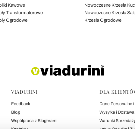
oliki Kawowe
Nowoczesne Krzesła Ku
oły Transformatorowe
Nowoczesne Krzesła Sal
oły Ogrodowe
Krzesła Ogrodowe
VIADURINI
DLA KLIENTÓ
Feedback
Dane Personalne i 
Blog
Wysyłka i Dostawa
Współpraca z Blogerami
Warunki Sprzedaż
Kontakty
Łatwa Odsyłka i Z