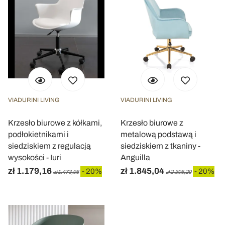
VIADURINI LIVING
VIADURINI LIVING
Krzesło biurowe z kółkami,
Krzesło biurowe z
podłokietnikami i
metalową podstawą i
siedziskiem z regulacją
siedziskiem z tkaniny -
wysokości - Iuri
Anguilla
zł 1.179,16
zł 1.845,04
- 20%
- 20%
zł 1.473,96
zł 2.306,29