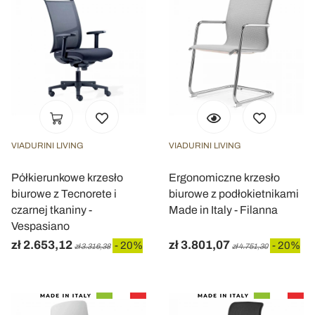
VIADURINI LIVING
VIADURINI LIVING
Półkierunkowe krzesło
Ergonomiczne krzesło
biurowe z Tecnorete i
biurowe z podłokietnikami
czarnej tkaniny -
Made in Italy - Filanna
Vespasiano
zł 2.653,12
zł 3.801,07
- 20%
- 20%
zł 3.316,38
zł 4.751,30