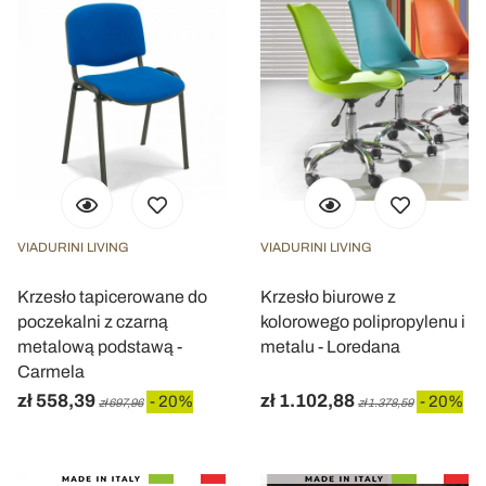
VIADURINI LIVING
VIADURINI LIVING
Krzesło tapicerowane do
Krzesło biurowe z
poczekalni z czarną
kolorowego polipropylenu i
metalową podstawą -
metalu - Loredana
Carmela
zł 558,39
zł 1.102,88
- 20%
- 20%
zł 697,96
zł 1.378,59