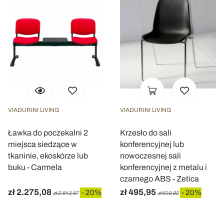
VIADURINI LIVING
VIADURINI LIVING
Ławka do poczekalni 2
Krzesło do sali
miejsca siedzące w
konferencyjnej lub
tkaninie, ekoskórze lub
nowoczesnej sali
buku - Carmela
konferencyjnej z metalu i
czarnego ABS - Zetica
zł 2.275,08
zł 495,95
- 20%
- 20%
zł 2.843,87
zł 619,92