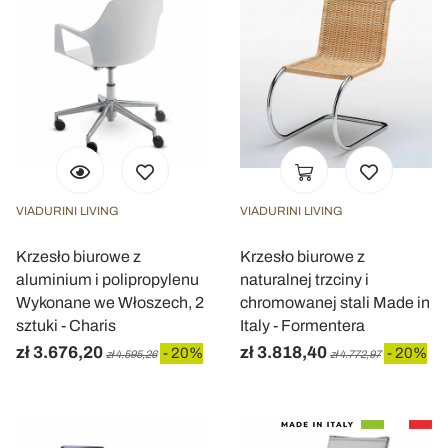
VIADURINI LIVING
VIADURINI LIVING
Krzesło biurowe z
Krzesło biurowe z
aluminium i polipropylenu
naturalnej trzciny i
Wykonane we Włoszech, 2
chromowanej stali Made in
sztuki - Charis
Italy - Formentera
zł 3.676,20
zł 3.818,40
- 20%
- 20%
zł 4.595,26
zł 4.772,97