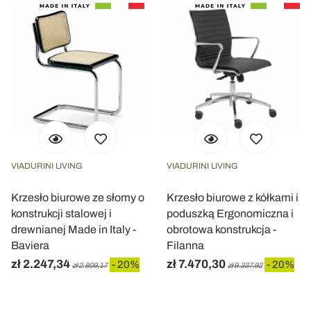
VIADURINI LIVING
VIADURINI LIVING
Krzesło biurowe ze słomy o
Krzesło biurowe z kółkami i
konstrukcji stalowej i
poduszką Ergonomiczna i
drewnianej Made in Italy -
obrotowa konstrukcja -
Baviera
Filanna
zł 2.247,34
zł 7.470,30
- 20%
- 20%
zł 2.809,17
zł 9.337,92