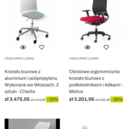
VIADURINI LIVING
VIADURINI LIVING
Krzesło biurowe z
Obrotowe ergonomiczne
aluminium i polipropylenu
krzesło biurowe z
Wykonane we Włoszech, 2
podłokietnikami i kółkami -
sztuki - Charita
Meliva
zł 3.475,05
zł 3.201,06
- 20%
- 20%
zł 4.343,80
zł 4.001,36