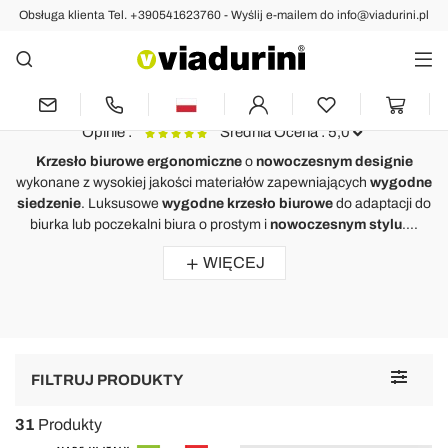
Obsługa klienta Tel. +390541623760 - Wyślij e-mailem do info@viadurini.pl
BIURO i GABINET
Krzesło Biurowe Ergonomiczne -
Made in Italy
Opinie :
Średnia Ocena : 5,0
Krzesło biurowe ergonomiczne
o
nowoczesnym designie
wykonane z wysokiej jakości materiałów zapewniających
wygodne
Krzesło do sali konferencyjnej z czarnej skóry i metalu - Cirillo
K
siedzenie
. Luksusowe
wygodne krzesło biurowe
do adaptacji do
biurka lub poczekalni biura o prostym i
nowoczesnym stylu
....
Questa sedia da ufficio si adatta perfettamente anche nelle sale
H
d'attesa, comode e dal design minimale rendo l'ambiente sobrio e
r
WIĘCEJ
professionale.
m
C
Toggle
FILTRUJ PRODUKTY
navigat
31
Produkty