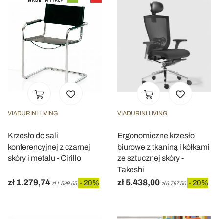
VIADURINI LIVING
VIADURINI LIVING
Krzesło do sali
Ergonomiczne krzesło
konferencyjnej z czarnej
biurowe z tkaniną i kółkami
skóry i metalu - Cirillo
ze sztucznej skóry -
Takeshi
zł 1.279,74
zł 5.438,00
- 20%
- 20%
zł 1.599,65
zł 6.797,50