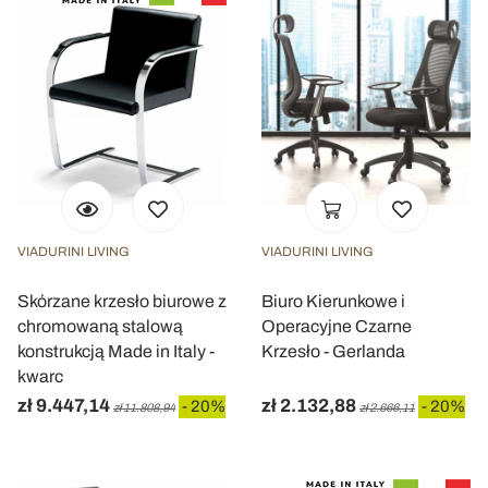
VIADURINI LIVING
VIADURINI LIVING
Skórzane krzesło biurowe z
Biuro Kierunkowe i
chromowaną stalową
Operacyjne Czarne
konstrukcją Made in Italy -
Krzesło - Gerlanda
kwarc
zł 9.447,14
zł 2.132,88
- 20%
- 20%
zł 11.808,94
zł 2.666,11