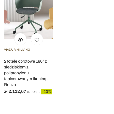
VIADURINI LIVING
2 fotele obrotowe 180° z
siedziskiem z
polipropylenu
tapicerowanym tkaniną -
Renza
zł 2.112,07
- 20%
zł 2.640,10