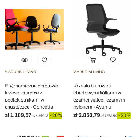
VIADURINI LIVING
VIADURINI LIVING
Ergonomiczne obrotowe
Krzesło biurowe z
krzesło biurowe z
obrotowymi kółkami w
podłokietnikami w
czarnej siatce i czarnym
chusteczce - Concetta
nylonem - Ayumu
zł 1.189,57
zł 2.850,79
- 20%
- 20%
zł 1.486,95
zł 3.563,50