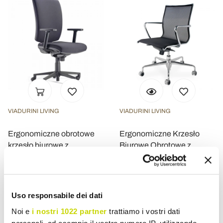
VIADURINI LIVING
VIADURINI LIVING
Ergonomiczne obrotowe
Ergonomiczne Krzesło
krzesło biurowe z
Biurowe Obrotowe z
podłokietnikami z czarnej
Kółkami i Podłokietnikami
tkaniny - Macrino
- Filanna
zł 2.521,33
zł 5.448,40
- 20%
- 20%
zł 3.151,65
zł 6.810,53
Uso responsabile dei dati
Noi e
i nostri 1022 partner
trattiamo i vostri dati
personali, ad esempio il vostro numero IP, utilizzando