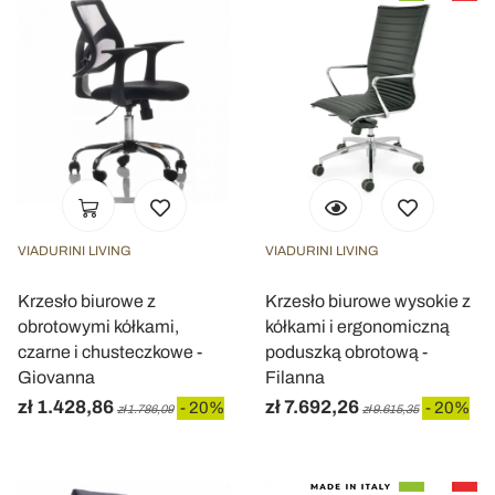
VIADURINI LIVING
VIADURINI LIVING
Krzesło biurowe z
Krzesło biurowe wysokie z
obrotowymi kółkami,
kółkami i ergonomiczną
czarne i chusteczkowe -
poduszką obrotową -
Giovanna
Filanna
zł 1.428,86
zł 7.692,26
- 20%
- 20%
zł 1.786,09
zł 9.615,35