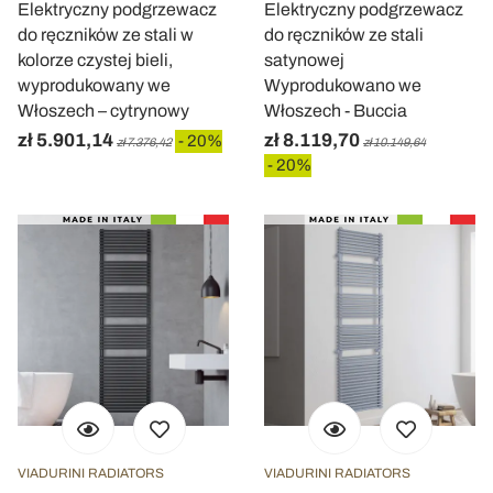
Elektryczny podgrzewacz
Elektryczny podgrzewacz
do ręczników ze stali w
do ręczników ze stali
kolorze czystej bieli,
satynowej
wyprodukowany we
Wyprodukowano we
Włoszech – cytrynowy
Włoszech - Buccia
zł 5.901,14
zł 8.119,70
- 20%
zł 7.376,42
zł 10.149,64
- 20%
VIADURINI RADIATORS
VIADURINI RADIATORS