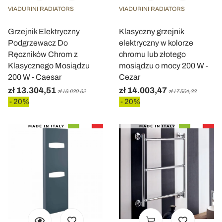
VIADURINI RADIATORS
VIADURINI RADIATORS
Grzejnik Elektryczny
Klasyczny grzejnik
Podgrzewacz Do
elektryczny w kolorze
Ręczników Chrom z
chromu lub złotego
Klasycznego Mosiądzu
mosiądzu o mocy 200 W -
200 W - Caesar
Cezar
zł 13.304,51
zł 14.003,47
zł 16.630,62
zł 17.504,33
- 20%
- 20%