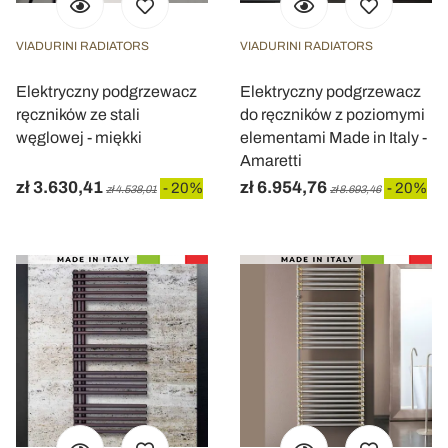
VIADURINI RADIATORS
VIADURINI RADIATORS
Elektryczny podgrzewacz
Elektryczny podgrzewacz
ręczników ze stali
do ręczników z poziomymi
węglowej - miękki
elementami Made in Italy -
Amaretti
zł 3.630,41
zł 6.954,76
- 20%
- 20%
zł 4.538,01
zł 8.693,46