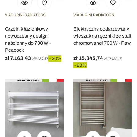
VIADURINI RADIATORS
VIADURINI RADIATORS
Grzejnik łazienkowy
Elektryczny podgrzewany
nowoczesny design
wieszak na ręczniki ze stali
naścienny do 700 W -
chromowanej 700 W - Paw
Peacock
zł 7.163,43
zł 15.345,74
- 20%
zł 8.954,30
zł 19.182,15
- 20%