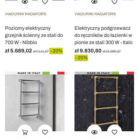
VIADURINI RADIATORS
VIADURINI RADIATORS
Poziomy elektryczny
Elektryczny podgrzewacz
grzejnik ścienny ze stali do
do ręczników do łazienki w
700 W - Nibbio
pionie ze stali 300 W - Italo
zł 5.689,02
zł 9.830,60
- 20%
zł 7.111,27
zł 12.288,22
- 20%