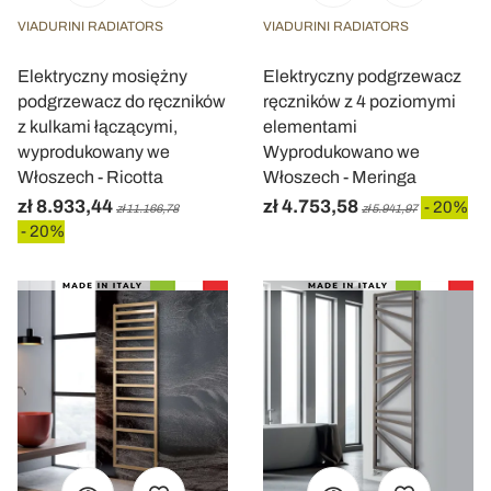
VIADURINI RADIATORS
VIADURINI RADIATORS
Elektryczny mosiężny
Elektryczny podgrzewacz
podgrzewacz do ręczników
ręczników z 4 poziomymi
z kulkami łączącymi,
elementami
wyprodukowany we
Wyprodukowano we
Włoszech - Ricotta
Włoszech - Meringa
zł 8.933,44
zł 4.753,58
- 20%
zł 11.166,78
zł 5.941,97
- 20%