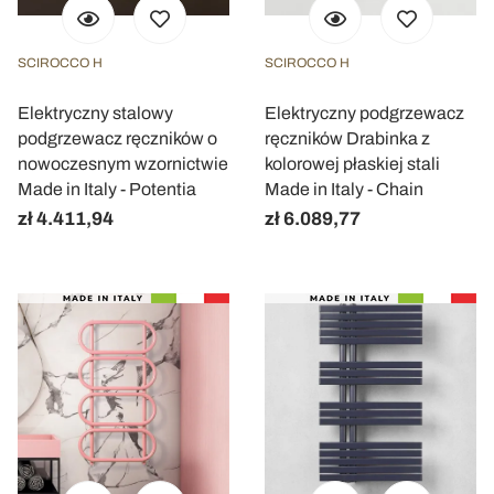
informazioni sul modo in cui utilizza il nostro sito con i
nostri partner che si occupano di analisi dei dati web,
SCIROCCO H
SCIROCCO H
pubblicità e social media, i quali potrebbero combinarle
con altre informazioni che ha fornito loro o che hanno
Elektryczny stalowy
Elektryczny podgrzewacz
raccolto dal suo utilizzo dei loro servizi.
podgrzewacz ręczników o
ręczników Drabinka z
nowoczesnym wzornictwie
kolorowej płaskiej stali
Made in Italy - Potentia
Made in Italy - Chain
zł 4.411,94
zł 6.089,77