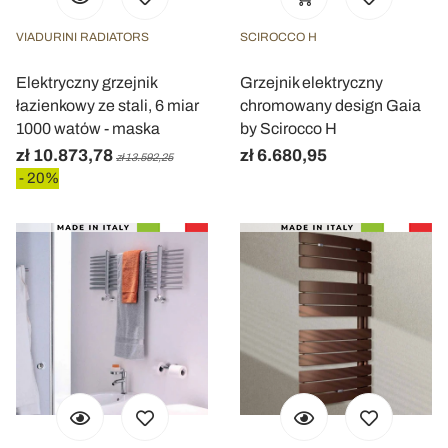
VIADURINI RADIATORS
SCIROCCO H
Elektryczny grzejnik
Grzejnik elektryczny
łazienkowy ze stali, 6 miar
chromowany design Gaia
1000 watów - maska
by Scirocco H
zł 10.873,78
zł 6.680,95
zł 13.592,25
- 20%