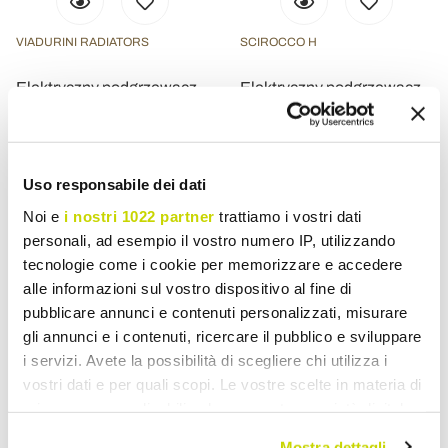
VIADURINI RADIATORS
SCIROCCO H
Elektryczny podgrzewacz
Elektryczny podgrzewacz
do ręczników ze stali
ręczników ze stali
węglowej Wyprodukowano
chromowanej i złotego
we Włoszech - Amarene
wykończenia Made in Italy
- Laura
Uso responsabile dei dati
zł 5.028,30
zł 10.067,03
- 20%
zł 6.285,37
Noi e
i nostri 1022 partner
trattiamo i vostri dati
personali, ad esempio il vostro numero IP, utilizzando
tecnologie come i cookie per memorizzare e accedere
alle informazioni sul vostro dispositivo al fine di
pubblicare annunci e contenuti personalizzati, misurare
gli annunci e i contenuti, ricercare il pubblico e sviluppare
i servizi. Avete la possibilità di scegliere chi utilizza i
vostri dati e per quali scopi. Le vostre scelte in materia di
privacy sono applicabili solo su questa proprietà digitale
in cui avete effettuato le vostre scelte. È possibile
Mostra dettagli