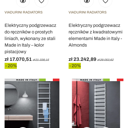
VIADURINI RADIATORS
VIADURINI RADIATORS
Elektryczny podgrzewacz
Elektryczny podgrzewacz
do ręczników o prostych
ręczników z kwadratowymi
liniach, wykonany ze stali
elementami Made in Italy -
Made in Italy – kolor
Almonds
pistacjowy
zł 17.070,51
zł 23.242,89
zł 21.338,15
zł 29.053,62
- 20%
- 20%