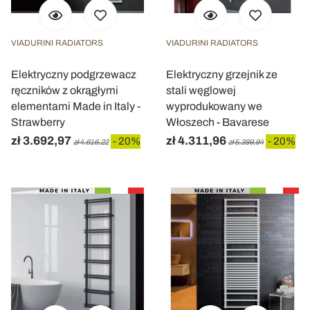
VIADURINI RADIATORS
VIADURINI RADIATORS
Elektryczny podgrzewacz
Elektryczny grzejnik ze
ręczników z okrągłymi
stali węglowej
elementami Made in Italy -
wyprodukowany we
Strawberry
Włoszech - Bavarese
zł 3.692,97
zł 4.311,96
- 20%
- 20%
zł 4.616,22
zł 5.389,94