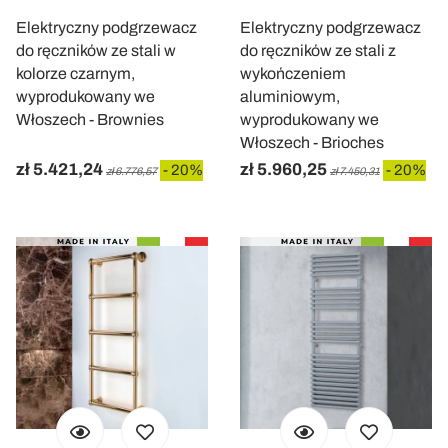
Elektryczny podgrzewacz
Elektryczny podgrzewacz
do ręczników ze stali w
do ręczników ze stali z
kolorze czarnym,
wykończeniem
wyprodukowany we
aluminiowym,
Włoszech - Brownies
wyprodukowany we
Włoszech - Brioches
zł 5.421,24
zł 5.960,25
- 20%
- 20%
zł 6.776,57
zł 7.450,31