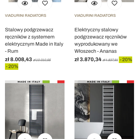
VIADURINI RADIATORS
VIADURINI RADIATORS
Stalowy podgrzewacz
Elektryczny stalowy
ręczników z systemem
podgrzewacz ręczników
elektrycznym Made in Italy
wyprodukowany we
- Rum
Włoszech - Ananas
zł 8.008,43
zł 3.870,34
- 20%
zł 10.010,55
zł 4.837,91
- 20%