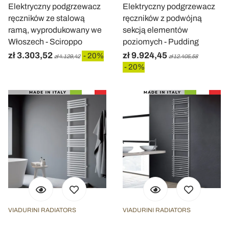
Elektryczny podgrzewacz
Elektryczny podgrzewacz
ręczników ze stalową
ręczników z podwójną
ramą, wyprodukowany we
sekcją elementów
Włoszech - Sciroppo
poziomych - Pudding
zł 3.303,52
zł 9.924,45
- 20%
zł 4.129,42
zł 12.405,58
- 20%
VIADURINI RADIATORS
VIADURINI RADIATORS