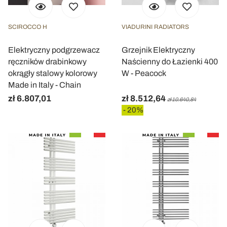
SCIROCCO H
VIADURINI RADIATORS
Elektryczny podgrzewacz
Grzejnik Elektryczny
ręczników drabinkowy
Naścienny do Łazienki 400
okrągły stalowy kolorowy
W - Peacock
Made in Italy - Chain
zł 6.807,01
zł 8.512,64
zł 10.640,84
- 20%