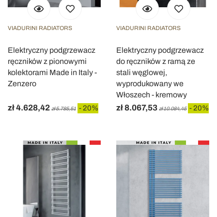
VIADURINI RADIATORS
VIADURINI RADIATORS
Elektryczny podgrzewacz
Elektryczny podgrzewacz
ręczników z pionowymi
do ręczników z ramą ze
kolektorami Made in Italy -
stali węglowej,
Zenzero
wyprodukowany we
Włoszech - kremowy
zł 4.628,42
zł 8.067,53
- 20%
- 20%
zł 5.785,51
zł 10.084,45