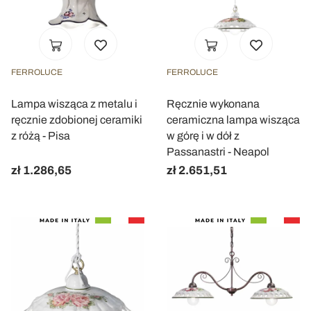
FERROLUCE
FERROLUCE
Lampa wisząca z metalu i
Ręcznie wykonana
ręcznie zdobionej ceramiki
ceramiczna lampa wisząca
z różą - Pisa
w górę i w dół z
Passanastri - Neapol
zł 1.286,65
zł 2.651,51