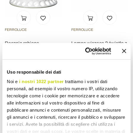
FERROLUCE
FERROLUCE
Ręcznie robiona
Lampa wisząca 2 światła z
ceramiczna lampa wisząca
ręcznie robionej ceramiki z
z Passanastri - Neapol
Passanastri - Neapol
zł 1.729,99
zł 4.268,50
Uso responsabile dei dati
Noi e
i nostri 1022 partner
trattiamo i vostri dati
personali, ad esempio il vostro numero IP, utilizzando
tecnologie come i cookie per memorizzare e accedere
alle informazioni sul vostro dispositivo al fine di
pubblicare annunci e contenuti personalizzati, misurare
gli annunci e i contenuti, ricercare il pubblico e sviluppare
i servizi. Avete la possibilità di scegliere chi utilizza i
vostri dati e per quali scopi. Le vostre scelte in materia di