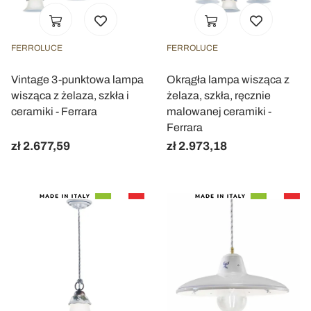
Utilizziamo i cookie per personalizzare contenuti ed
annunci, per fornire funzionalità dei social media e per
analizzare il nostro traffico. Condividiamo inoltre
FERROLUCE
FERROLUCE
informazioni sul modo in cui utilizza il nostro sito con i
nostri partner che si occupano di analisi dei dati web,
Vintage 3-punktowa lampa
Okrągła lampa wisząca z
pubblicità e social media, i quali potrebbero combinarle
wisząca z żelaza, szkła i
żelaza, szkła, ręcznie
con altre informazioni che ha fornito loro o che hanno
ceramiki - Ferrara
malowanej ceramiki -
raccolto dal suo utilizzo dei loro servizi.
Ferrara
zł 2.677,59
zł 2.973,18