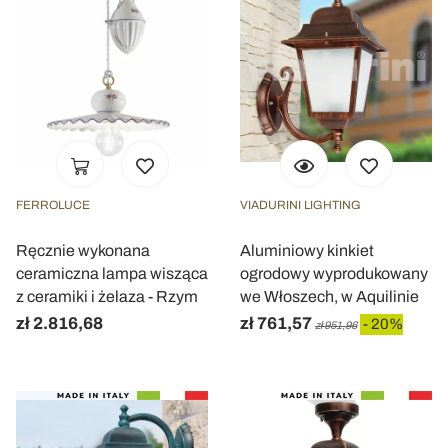
FERROLUCE
VIADURINI LIGHTING
Ręcznie wykonana
Aluminiowy kinkiet
ceramiczna lampa wisząca
ogrodowy wyprodukowany
z ceramiki i żelaza - Rzym
we Włoszech, w Aquilinie
zł 2.816,68
zł 761,57
- 20%
zł 951,96