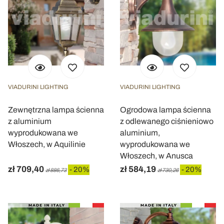
VIADURINI LIGHTING
VIADURINI LIGHTING
Zewnętrzna lampa ścienna
Ogrodowa lampa ścienna
z aluminium
z odlewanego ciśnieniowo
wyprodukowana we
aluminium,
Włoszech, w Aquilinie
wyprodukowana we
Włoszech, w Anusca
zł 709,40
zł 584,19
- 20%
- 20%
zł 886,73
zł 730,26