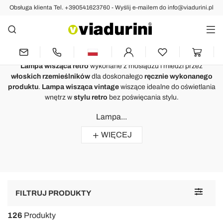
Obsługa klienta Tel. +390541623760 - Wyślij e-mailem do info@viadurini.pl
Lampy Wiszące
Lampa Wisząca Retro i Lampa
Wisząca Vintage dla Domu
Lampa wisząca retro
wykonane z mosiądzu i miedzi przez
włoskich rzemieślników
dla doskonałego
ręcznie wykonanego
produktu
.
Lampa wisząca vintage
wiszące idealne do oświetlania
wnętrz w
stylu retro
bez poświęcania stylu.
Lampa...
WIĘCEJ
Toggle
FILTRUJ PRODUKTY
navigat
126
Produkty