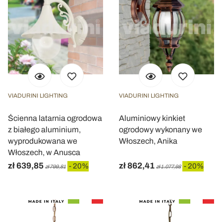
VIADURINI LIGHTING
VIADURINI LIGHTING
Ścienna latarnia ogrodowa
Aluminiowy kinkiet
z białego aluminium,
ogrodowy wykonany we
wyprodukowana we
Włoszech, Anika
Włoszech, w Anusca
zł 639,85
zł 862,41
- 20%
- 20%
zł 799,81
zł 1.077,98