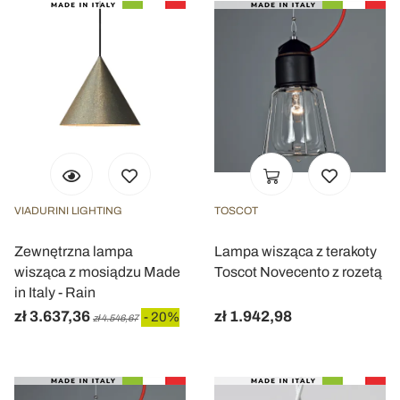
VIADURINI LIGHTING
TOSCOT
Zewnętrzna lampa
Lampa wisząca z terakoty
wisząca z mosiądzu Made
Toscot Novecento z rozetą
in Italy - Rain
zł 3.637,36
zł 1.942,98
- 20%
zł 4.546,67