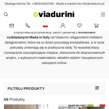
Obsługa klienta Tel. +390541623760 - Wyślij e-mailem do info@viadurini.pl
Konsole
Konsole rozkładane Made in Italy
do eleganckich wnętrz
Zoptymalizuj przedpokój, salon i jadalnię z
konsolami
rozkładanymi Made in Italy
od Viadurini: eleganckimi meblami
designerskimi, które na co dzień pozostają kompaktowe, a w razie
potrzeby zmieniają się w praktyczne stoły. To wysokiej klasy
rozwiązanie oszczędzające miejsce, stworzone do dopracowanych
wnętrz, z wybranymi materiałami, włoskim stylem i bezpiecznymi
zakupami online.
Toggle
FILTRUJ PRODUKTY
navigat
46
Produkty