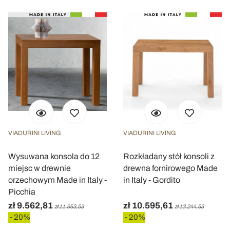
VIADURINI LIVING
VIADURINI LIVING
Wysuwana konsola do 12
Rozkładany stół konsoli z
miejsc w drewnie
drewna fornirowego Made
orzechowym Made in Italy -
in Italy - Gordito
Picchia
zł 9.562,81
zł 10.595,61
zł 11.953,53
zł 13.244,53
- 20%
- 20%