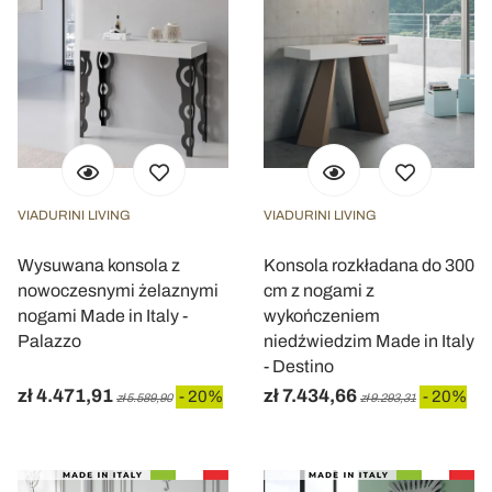
VIADURINI LIVING
VIADURINI LIVING
Wysuwana konsola z
Konsola rozkładana do 300
nowoczesnymi żelaznymi
cm z nogami z
nogami Made in Italy -
wykończeniem
Palazzo
niedźwiedzim Made in Italy
- Destino
zł 4.471,91
zł 7.434,66
- 20%
- 20%
zł 5.589,90
zł 9.293,31