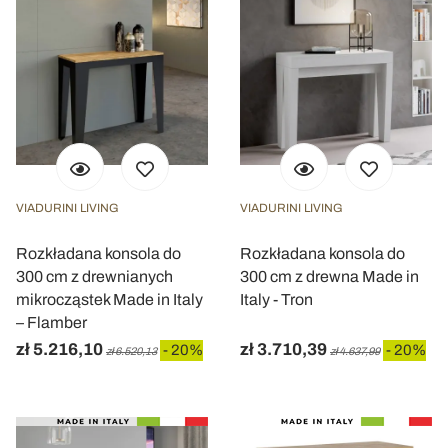
VIADURINI LIVING
VIADURINI LIVING
Rozkładana konsola do
Rozkładana konsola do
300 cm z drewnianych
300 cm z drewna Made in
mikrocząstek Made in Italy
Italy - Tron
– Flamber
zł 5.216,10
zł 3.710,39
- 20%
- 20%
zł 6.520,13
zł 4.637,99