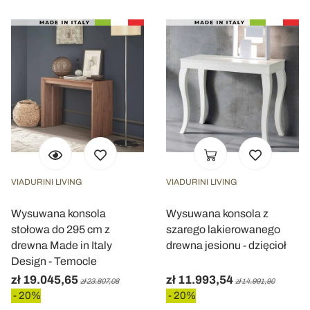
VIADURINI LIVING
VIADURINI LIVING
Wysuwana konsola
Wysuwana konsola z
stołowa do 295 cm z
szarego lakierowanego
drewna Made in Italy
drewna jesionu - dzięcioł
Design - Temocle
zł 19.045,65
zł 11.993,54
zł 23.807,08
zł 14.991,90
- 20%
- 20%