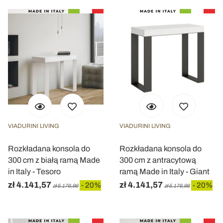
VIADURINI LIVING
VIADURINI LIVING
Rozkładana konsola do
Rozkładana konsola do
300 cm z białą ramą Made
300 cm z antracytową
in Italy - Tesoro
ramą Made in Italy - Giant
zł 4.141,57
zł 4.141,57
- 20%
- 20%
zł 5.176,96
zł 5.176,96