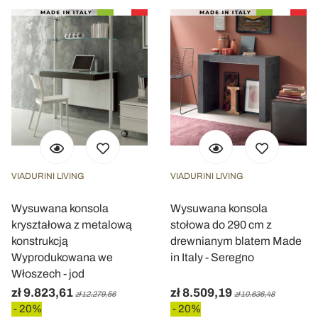
VIADURINI LIVING
VIADURINI LIVING
Wysuwana konsola
Wysuwana konsola
kryształowa z metalową
stołowa do 290 cm z
konstrukcją
drewnianym blatem Made
Wyprodukowana we
in Italy - Seregno
Włoszech - jod
zł 9.823,61
zł 8.509,19
zł 12.279,56
zł 10.636,48
- 20%
- 20%