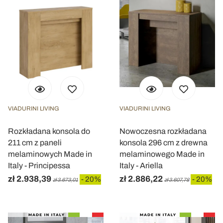
VIADURINI LIVING
VIADURINI LIVING
Rozkładana konsola do
Nowoczesna rozkładana
211 cm z paneli
konsola 296 cm z drewna
melaminowych Made in
melaminowego Made in
Italy - Principessa
Italy - Ariella
zł 2.938,39
zł 2.886,22
- 20%
- 20%
zł 3.673,01
zł 3.607,78