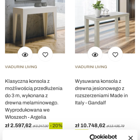
VIADURINI LIVING
VIADURINI LIVING
Klasyczna konsola z
Wysuwana konsola z
możliwością przedłużenia
drewna jesionowego z
do 3 m, wykonana z
rozszerzeniami Made in
drewna melaminowego.
Italy - Gandalf
Wyprodukowana we
Włoszech - Argelia
zł 2.597,62
zł 10.748,62
- 20%
zł 3.247,00
zł 13.435,79
- 20%