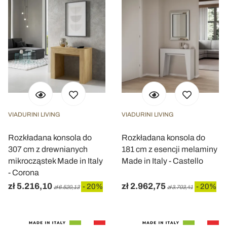
VIADURINI LIVING
VIADURINI LIVING
Rozkładana konsola do
Rozkładana konsola do
307 cm z drewnianych
181 cm z esencji melaminy
mikrocząstek Made in Italy
Made in Italy - Castello
- Corona
zł 5.216,10
zł 2.962,75
- 20%
- 20%
zł 6.520,13
zł 3.703,41