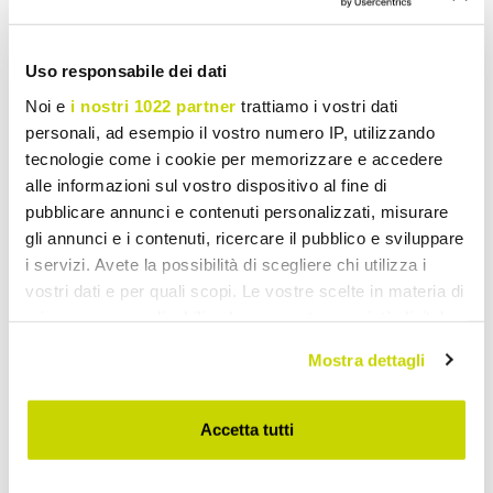
Uso responsabile dei dati
Noi e
i nostri 1022 partner
trattiamo i vostri dati
personali, ad esempio il vostro numero IP, utilizzando
tecnologie come i cookie per memorizzare e accedere
alle informazioni sul vostro dispositivo al fine di
pubblicare annunci e contenuti personalizzati, misurare
gli annunci e i contenuti, ricercare il pubblico e sviluppare
i servizi. Avete la possibilità di scegliere chi utilizza i
VIADURINI LIVING
VIADURINI LIVING
vostri dati e per quali scopi. Le vostre scelte in materia di
privacy sono applicabili solo su questa proprietà digitale
Wysuwana konsola do 290
Wysuwana konsola 150 cm
in cui avete effettuato le vostre scelte. È possibile
cm z drewna
z metalu i melaminy Made
Mostra dettagli
modificare o revocare il proprio consenso in qualsiasi
melaminowego Made in
in Italy - Bird
momento dalla Dichiarazione sui cookie o facendo clic
Italy - Paride
sull'icona di attivazione della privacy.
Accetta tutti
zł 9.016,86
zł 5.591,63
- 20%
zł 11.271,08
zł 6.989,56
- 20%
Con il tuo consenso, vorremmo anche: