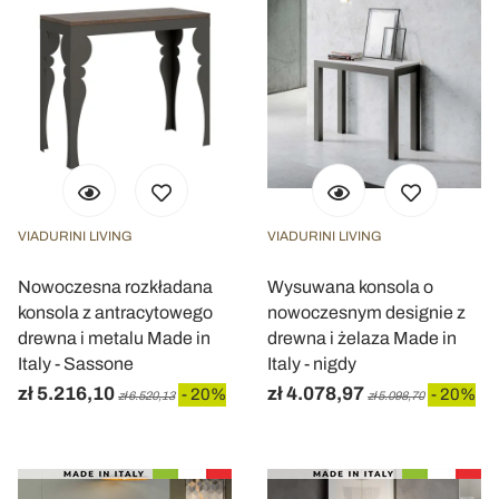
VIADURINI LIVING
VIADURINI LIVING
Nowoczesna rozkładana
Wysuwana konsola o
konsola z antracytowego
nowoczesnym designie z
drewna i metalu Made in
drewna i żelaza Made in
Italy - Sassone
Italy - nigdy
zł 5.216,10
zł 4.078,97
- 20%
- 20%
zł 6.520,13
zł 5.098,70