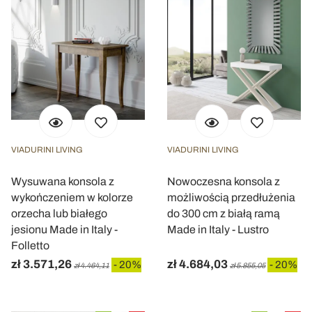
VIADURINI LIVING
VIADURINI LIVING
Wysuwana konsola z
Nowoczesna konsola z
wykończeniem w kolorze
możliwością przedłużenia
orzecha lub białego
do 300 cm z białą ramą
jesionu Made in Italy -
Made in Italy - Lustro
Folletto
zł 3.571,26
zł 4.684,03
- 20%
- 20%
zł 4.464,11
zł 5.855,05