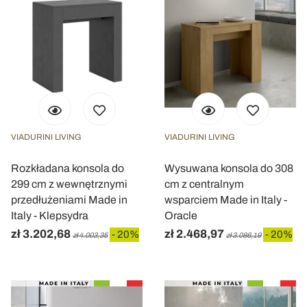
VIADURINI LIVING
VIADURINI LIVING
Rozkładana konsola do
Wysuwana konsola do 308
299 cm z wewnętrznymi
cm z centralnym
przedłużeniami Made in
wsparciem Made in Italy -
Italy - Klepsydra
Oracle
zł 3.202,68
zł 2.468,97
- 20%
- 20%
zł 4.003,35
zł 3.086,19