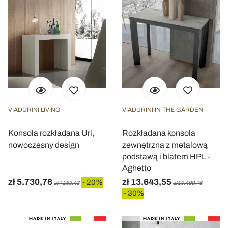
VIADURINI LIVING
VIADURINI IN THE GARDEN
Konsola rozkładana Uri,
Rozkładana konsola
nowoczesny design
zewnętrzna z metalową
podstawą i blatem HPL -
Aghetto
zł 5.730,76
zł 13.643,55
- 20%
zł 7.163,43
zł 19.490,76
- 30%