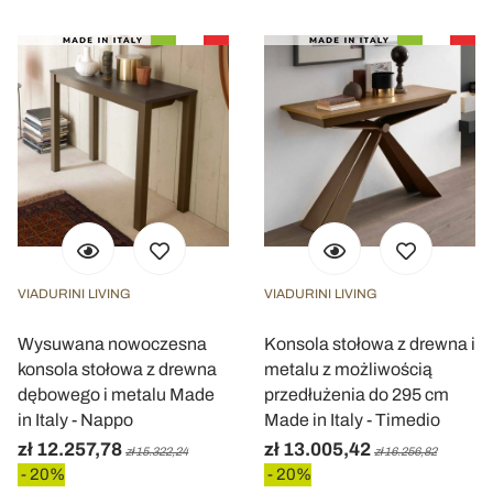
VIADURINI LIVING
VIADURINI LIVING
Wysuwana nowoczesna
Konsola stołowa z drewna i
konsola stołowa z drewna
metalu z możliwością
dębowego i metalu Made
przedłużenia do 295 cm
in Italy - Nappo
Made in Italy - Timedio
zł 12.257,78
zł 13.005,42
zł 15.322,24
zł 16.256,82
- 20%
- 20%