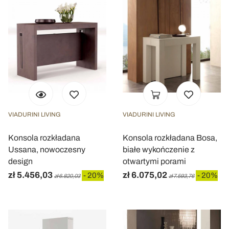
VIADURINI LIVING
VIADURINI LIVING
Konsola rozkładana
Konsola rozkładana Bosa,
Ussana, nowoczesny
białe wykończenie z
design
otwartymi porami
zł 5.456,03
zł 6.075,02
- 20%
- 20%
zł 6.820,03
zł 7.593,76