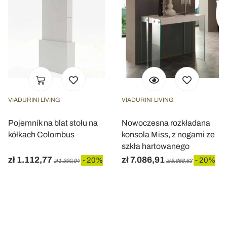
VIADURINI LIVING
VIADURINI LIVING
Pojemnik na blat stołu na
Nowoczesna rozkładana
kółkach Colombus
konsola Miss, z nogami ze
szkła hartowanego
zł 1.112,77
zł 7.086,91
- 20%
- 20%
zł 1.390,94
zł 8.858,63