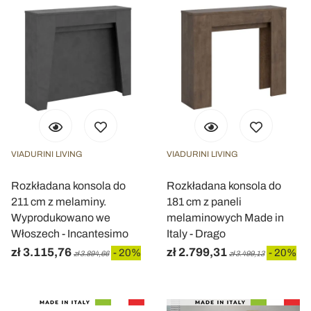
VIADURINI LIVING
VIADURINI LIVING
Rozkładana konsola do
Rozkładana konsola do
211 cm z melaminy.
181 cm z paneli
Wyprodukowano we
melaminowych Made in
Włoszech - Incantesimo
Italy - Drago
zł 3.115,76
zł 2.799,31
- 20%
- 20%
zł 3.894,66
zł 3.499,13