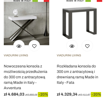
VIADURINI LIVING
VIADURINI LIVING
Nowoczesna konsola z
Rozkładana konsola do
możliwością przedłużenia
300 cm z antracytową i
do 300 cm z antracytową
drewnianą ramą Made in
ramą Made in Italy -
Italy - Fata
Avventura
zł 4.684,03
zł 4.329,34
- 20%
- 20%
zł 5.855,05
zł 5.411,67