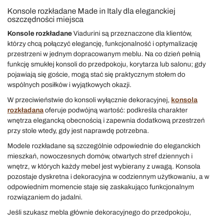
Konsole rozkładane Made in Italy dla eleganckiej
oszczędności miejsca
Konsole rozkładane
Viadurini są przeznaczone dla klientów,
którzy chcą połączyć elegancję, funkcjonalność i optymalizację
przestrzeni w jednym dopracowanym meblu. Na co dzień pełnią
funkcję smukłej konsoli do przedpokoju, korytarza lub salonu; gdy
pojawiają się goście, mogą stać się praktycznym stołem do
wspólnych posiłków i wyjątkowych okazji.
W przeciwieństwie do konsoli wyłącznie dekoracyjnej,
konsola
rozkładana
oferuje podwójną wartość: podkreśla charakter
wnętrza elegancką obecnością i zapewnia dodatkową przestrzeń
przy stole wtedy, gdy jest naprawdę potrzebna.
Modele rozkładane są szczególnie odpowiednie do eleganckich
mieszkań, nowoczesnych domów, otwartych stref dziennych i
wnętrz, w których każdy mebel jest wybierany z uwagą. Konsola
pozostaje dyskretna i dekoracyjna w codziennym użytkowaniu, a w
odpowiednim momencie staje się zaskakująco funkcjonalnym
rozwiązaniem do jadalni.
Jeśli szukasz mebla głównie dekoracyjnego do przedpokoju,