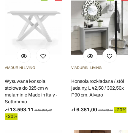
VIADURINI LIVING
VIADURINI LIVING
Wysuwana konsola
Konsola rozkładana / stół
stołowa do 325 cm w
jadalny, L 42,50 / 302,50x
melaminie Made in Italy -
P90 cm, Alvaro
Settimmio
zł 13.593,11
zł 6.381,00
- 20%
zł 16.991,40
zł 7.976,26
- 20%