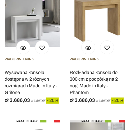
VIADURINI LIVING
VIADURINI LIVING
Wysuwana konsola
Rozkładana konsola do
dostępna w 2 różnych
300 cm z podpórką na 2
rozmiarach Made in Italy -
nogi Made in Italy -
Grifone
Phantom
zł 3.686,03
zł 3.686,03
- 20%
- 20%
zł 4.607,55
zł 4.607,55