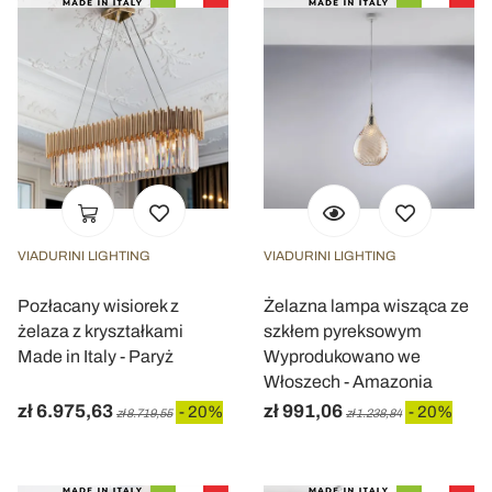
VIADURINI LIGHTING
VIADURINI LIGHTING
Pozłacany wisiorek z
Żelazna lampa wisząca ze
żelaza z kryształkami
szkłem pyreksowym
Made in Italy - Paryż
Wyprodukowano we
Włoszech - Amazonia
zł 6.975,63
zł 991,06
- 20%
- 20%
zł 8.719,55
zł 1.238,84