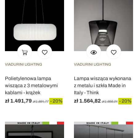
VIADURINI LIGHTING
VIADURINI LIGHTING
Polietylenowa lampa
Lampa wisząca wykonana
wisząca z 3 metalowymi
z metalu i szkła Made in
kablami - krążek
Italy - Think
zł 1.491,79
zł 1.564,82
- 20%
- 20%
zł 1.864,77
zł 1.956,04