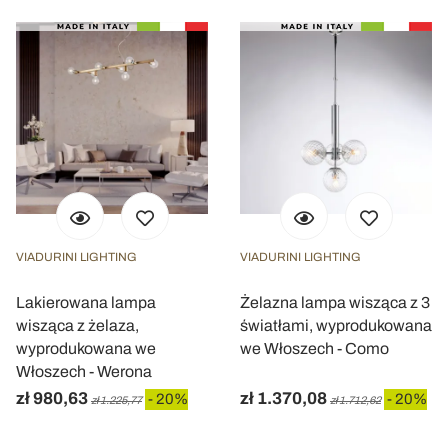
VIADURINI LIGHTING
VIADURINI LIGHTING
Lakierowana lampa
Żelazna lampa wisząca z 3
wisząca z żelaza,
światłami, wyprodukowana
wyprodukowana we
we Włoszech - Como
Włoszech - Werona
zł 980,63
zł 1.370,08
- 20%
- 20%
zł 1.225,77
zł 1.712,62