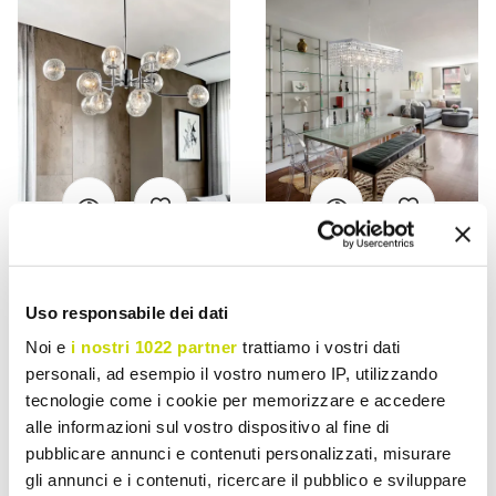
VIADURINI LIGHTING
VIADURINI LIGHTING
Żelazna lampa wisząca
Chromowana lampa
Uso responsabile dei dati
wyprodukowana we
wisząca z żelaza z
Noi e
i nostri 1022 partner
trattiamo i vostri dati
Włoszech, dostępna w
kryształkami Made in Italy -
personali, ad esempio il vostro numero IP, utilizzando
wielu rozmiarach - Delos
Africa
tecnologie come i cookie per memorizzare e accedere
zł 1.978,63
zł 2.493,28
- 20%
- 20%
zł 2.473,28
zł 3.116,62
alle informazioni sul vostro dispositivo al fine di
pubblicare annunci e contenuti personalizzati, misurare
gli annunci e i contenuti, ricercare il pubblico e sviluppare