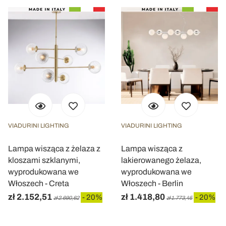
VIADURINI LIGHTING
VIADURINI LIGHTING
Lampa wisząca z żelaza z
Lampa wisząca z
kloszami szklanymi,
lakierowanego żelaza,
wyprodukowana we
wyprodukowana we
Włoszech - Creta
Włoszech - Berlin
zł 2.152,51
zł 1.418,80
- 20%
- 20%
zł 2.690,62
zł 1.773,45