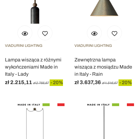
VIADURINI LIGHTING
VIADURINI LIGHTING
Lampa wisząca z różnymi
Zewnętrzna lampa
wykończeniami Made in
wisząca z mosiądzu Made
Italy - Lady
in Italy - Rain
zł 2.215,11
zł 3.637,36
- 20%
- 20%
zł 2.768,87
zł 4.546,67