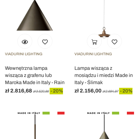
VIADURINI LIGHTING
VIADURINI LIGHTING
Wewnętrzna lampa
Lampa wisząca z
wisząca z grafenu lub
mosiądzu i miedzi Made in
Maroka Made in Italy - Rain
Italy - Ślimak
zł 2.816,68
zł 2.156,00
- 20%
- 20%
zł 3.520,86
zł 2.694,97