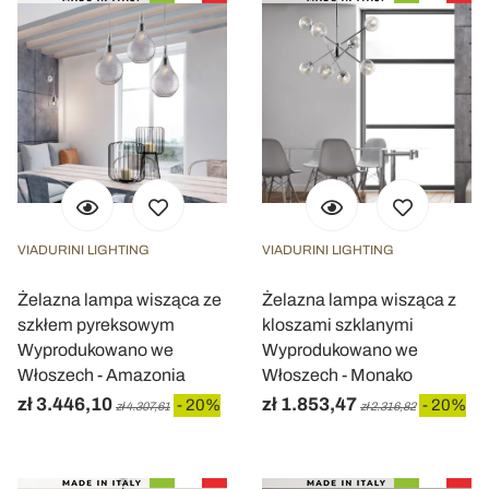
VIADURINI LIGHTING
VIADURINI LIGHTING
Żelazna lampa wisząca ze
Żelazna lampa wisząca z
szkłem pyreksowym
kloszami szklanymi
Wyprodukowano we
Wyprodukowano we
Włoszech - Amazonia
Włoszech - Monako
zł 3.446,10
zł 1.853,47
- 20%
- 20%
zł 4.307,61
zł 2.316,82