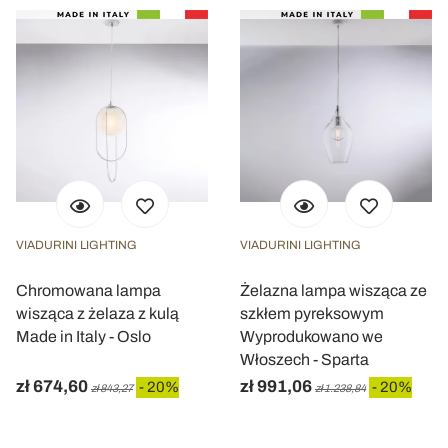
VIADURINI LIGHTING
VIADURINI LIGHTING
Chromowana lampa
Żelazna lampa wisząca ze
wisząca z żelaza z kulą
szkłem pyreksowym
Made in Italy - Oslo
Wyprodukowano we
Włoszech - Sparta
zł 674,60
zł 991,06
- 20%
- 20%
zł 843,27
zł 1.238,84