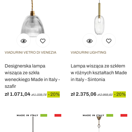
VIADURINI VETRO DI VENEZIA
VIADURINI LIGHTING
Designerska lampa
Lampa wisząca ze szkłem
wisząca ze szkła
w różnych kształtach Made
weneckiego Made in Italy -
in Italy - Sintonia
szafir
zł 1.071,04
zł 2.375,06
- 20%
- 20%
zł 1.338,78
zł 2.968,83