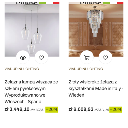
VIADURINI LIGHTING
VIADURINI LIGHTING
Żelazna lampa wisząca ze
Złoty wisiorek z żelaza z
szkłem pyreksowym
kryształkami Made in Italy -
Wyprodukowano we
Wiedeń
Włoszech - Sparta
zł 3.446,10
zł 6.008,93
- 20%
- 20%
zł 4.307,61
zł 7.511,15