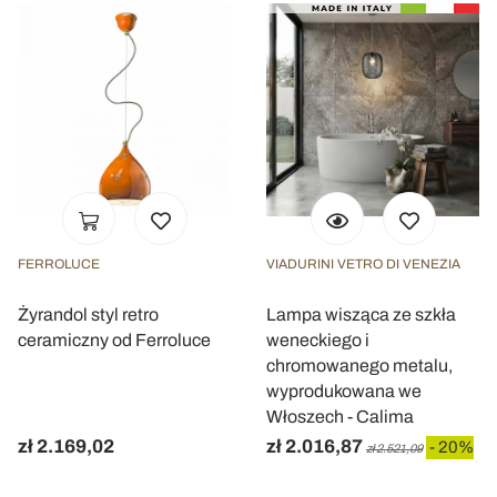
FERROLUCE
VIADURINI VETRO DI VENEZIA
Żyrandol styl retro
Lampa wisząca ze szkła
ceramiczny od Ferroluce
weneckiego i
chromowanego metalu,
wyprodukowana we
Włoszech - Calima
zł 2.169,02
zł 2.016,87
- 20%
zł 2.521,09