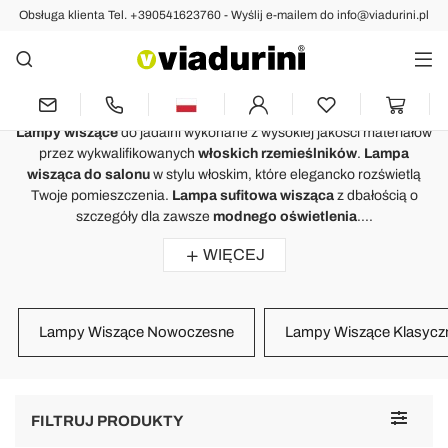
Obsługa klienta Tel. +390541623760 - Wyślij e-mailem do info@viadurini.pl
OŚWIETLENIE
Lampy Wiszące do Oświetlenia
Domu - Made in Italy
Lampy wiszące
do jadalni wykonane z wysokiej jakości materiałów
przez wykwalifikowanych
włoskich rzemieślników
.
Lampa
wisząca do salonu
w stylu włoskim, które elegancko rozświetlą
Twoje pomieszczenia.
Lampa sufitowa wisząca
z dbałością o
szczegóły dla zawsze
modnego oświetlenia
....
WIĘCEJ
Lampy Wiszące Nowoczesne
Lampy Wiszące Klasycz
Toggle
FILTRUJ PRODUKTY
navigat