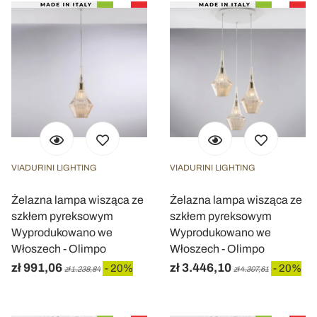
VIADURINI LIGHTING
VIADURINI LIGHTING
Żelazna lampa wisząca ze
Żelazna lampa wisząca ze
szkłem pyreksowym
szkłem pyreksowym
Wyprodukowano we
Wyprodukowano we
Włoszech - Olimpo
Włoszech - Olimpo
zł 991,06
zł 3.446,10
- 20%
- 20%
zł 1.238,84
zł 4.307,61