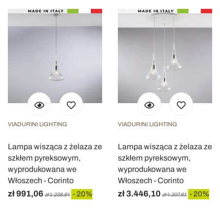
VIADURINI LIGHTING
VIADURINI LIGHTING
Lampa wisząca z żelaza ze
Lampa wisząca z żelaza ze
szkłem pyreksowym,
szkłem pyreksowym,
wyprodukowana we
wyprodukowana we
Włoszech - Corinto
Włoszech - Corinto
zł 991,06
zł 3.446,10
- 20%
- 20%
zł 1.238,84
zł 4.307,61