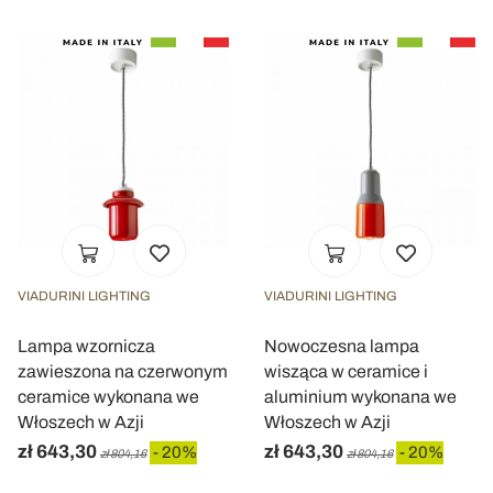
VIADURINI LIGHTING
VIADURINI LIGHTING
Lampa wzornicza
Nowoczesna lampa
zawieszona na czerwonym
wisząca w ceramice i
ceramice wykonana we
aluminium wykonana we
Włoszech w Azji
Włoszech w Azji
zł 643,30
zł 643,30
- 20%
- 20%
zł 804,16
zł 804,16