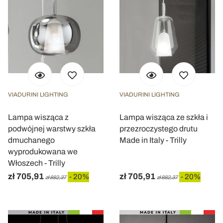
VIADURINI LIGHTING
VIADURINI LIGHTING
Lampa wisząca z
Lampa wisząca ze szkła i
podwójnej warstwy szkła
przezroczystego drutu
dmuchanego
Made in Italy - Trilly
wyprodukowana we
Włoszech - Trilly
zł 705,91
zł 705,91
- 20%
- 20%
zł 882,37
zł 882,37