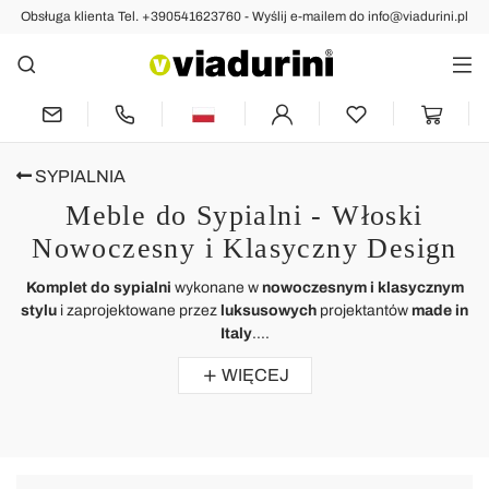
Obsługa klienta Tel. +390541623760 - Wyślij e-mailem do info@viadurini.pl
SYPIALNIA
Meble do Sypialni - Włoski
Nowoczesny i Klasyczny Design
Komplet do sypialni
wykonane w
nowoczesnym i klasycznym
stylu
i zaprojektowane przez
luksusowych
projektantów
made in
Italy
....
WIĘCEJ