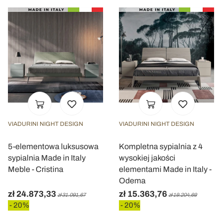
VIADURINI NIGHT DESIGN
VIADURINI NIGHT DESIGN
5-elementowa luksusowa
Kompletna sypialnia z 4
sypialnia Made in Italy
wysokiej jakości
Meble - Cristina
elementami Made in Italy -
Odema
zł 24.873,33
zł 15.363,76
zł 31.091,67
zł 19.204,69
- 20%
- 20%