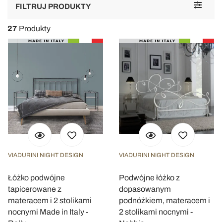
Toggle
FILTRUJ PRODUKTY
navigat
27
Produkty
VIADURINI NIGHT DESIGN
VIADURINI NIGHT DESIGN
Łóżko podwójne
Podwójne łóżko z
tapicerowane z
dopasowanym
materacem i 2 stolikami
podnóżkiem, materacem i
nocnymi Made in Italy -
2 stolikami nocnymi -