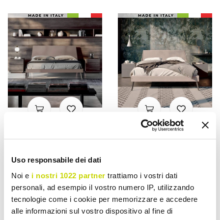
VIADURINI NIGHT DESIGN
VIADURINI NIGHT DESIGN
Pokój Dwuosobowy z 5
Sypialnia z 4
Uso responsabile dei dati
Elementami Made in Italy
nowoczesnymi
Meble - Scampia
elementami designu Made
Noi e
i nostri 1022 partner
trattiamo i vostri dati
in Italy - Electric
personali, ad esempio il vostro numero IP, utilizzando
zł 18.835,32
zł 22.799,40
tecnologie come i cookie per memorizzare e accedere
zł 23.544,19
zł 28.499,26
- 20%
- 20%
alle informazioni sul vostro dispositivo al fine di