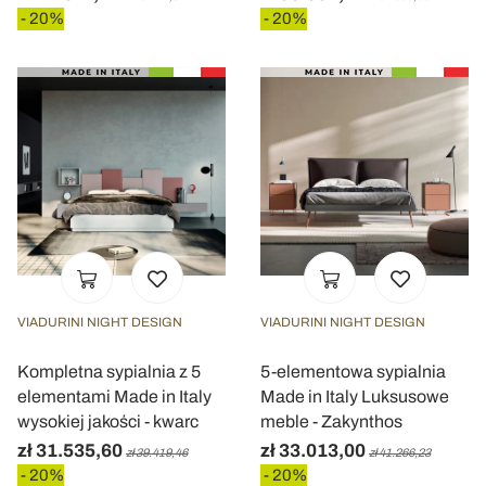
- 20%
- 20%
VIADURINI NIGHT DESIGN
VIADURINI NIGHT DESIGN
Kompletna sypialnia z 5
5-elementowa sypialnia
elementami Made in Italy
Made in Italy Luksusowe
wysokiej jakości - kwarc
meble - Zakynthos
zł 31.535,60
zł 33.013,00
zł 39.419,46
zł 41.266,23
- 20%
- 20%