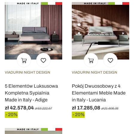
VIADURINI NIGHT DESIGN
VIADURINI NIGHT DESIGN
5 Elementów Luksusowa
Pokój Dwuosobowy z 4
Kompletna Sypialnia
Elementami Meble Made
Made in Italy - Adige
in Italy - Lucania
zł 42.578,04
zł 17.285,08
zł 53.222,57
zł 21.606,35
- 20%
- 20%