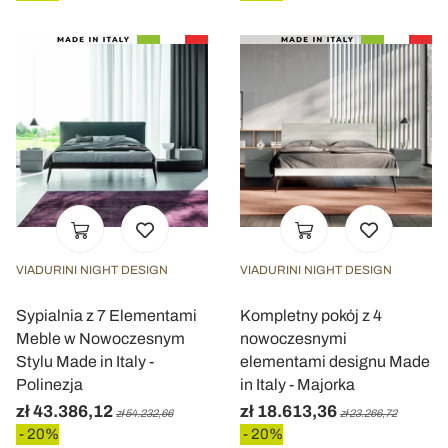
VIADURINI NIGHT DESIGN
VIADURINI NIGHT DESIGN
Sypialnia z 7 Elementami
Kompletny pokój z 4
Meble w Nowoczesnym
nowoczesnymi
Stylu Made in Italy -
elementami designu Made
Polinezja
in Italy - Majorka
zł 43.386,12
zł 18.613,36
zł 54.232,66
zł 23.266,72
- 20%
- 20%