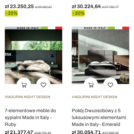
zł 23.250,25
zł 30.224,64
zł 29.062,81
zł 37.780,77
- 20%
- 20%
VIADURINI NIGHT DESIGN
VIADURINI NIGHT DESIGN
7-elementowe meble do
Pokój Dwuosobowy z 5
sypialni Made in Italy -
luksusowymi elementami
Ruby
Made in Italy - Emerald
zł 21.377,47
zł 30.054,71
zł 26.721,81
zł 37.568,36