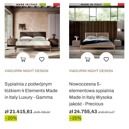
VIADURINI NIGHT DESIGN
VIADURINI NIGHT DESIGN
Sypialnia z podwójnym
Nowoczesna 5-
łóżkiem 4 Elements Made
elementowa sypialnia
in Italy Luxury - Gamma
Made in Italy Wysoka
jakość - Precious
zł 21.415,61
zł 24.755,43
zł 26.769,50
zł 30.944,27
- 20%
- 20%