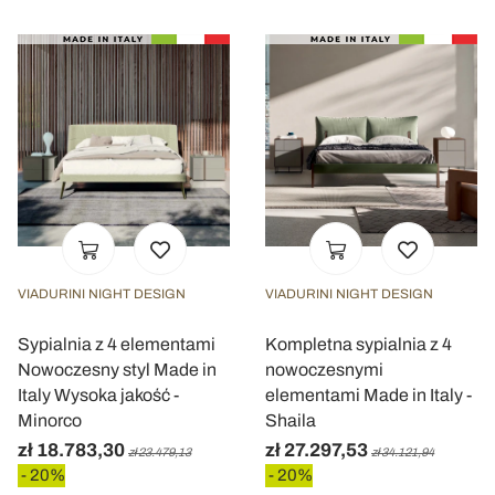
VIADURINI NIGHT DESIGN
VIADURINI NIGHT DESIGN
Sypialnia z 4 elementami
Kompletna sypialnia z 4
Nowoczesny styl Made in
nowoczesnymi
Italy Wysoka jakość -
elementami Made in Italy -
Minorco
Shaila
zł 18.783,30
zł 27.297,53
zł 23.479,13
zł 34.121,94
- 20%
- 20%