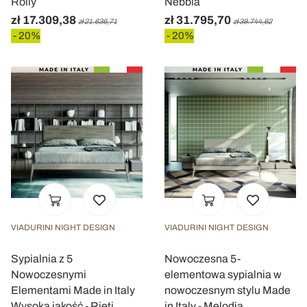
Rolly
Nebbia
zł 17.309,38
zł 31.795,70
zł 21.636,71
zł 39.744,62
- 20%
- 20%
VIADURINI NIGHT DESIGN
VIADURINI NIGHT DESIGN
Sypialnia z 5
Nowoczesna 5-
Nowoczesnymi
elementowa sypialnia w
Elementami Made in Italy
nowoczesnym stylu Made
Wysoka jakość - Rieti
in Italy - Melodia