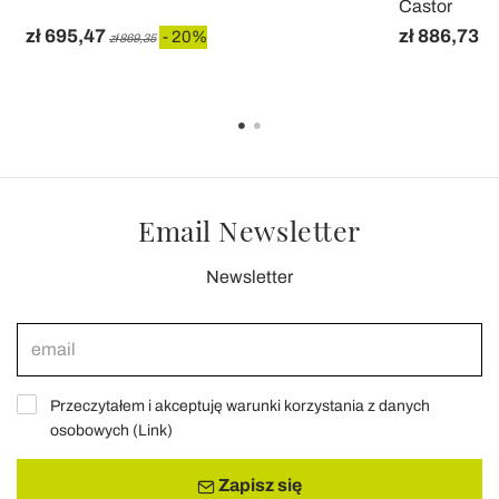
Castor
zł 695,47
zł 886,73
- 20%
zł 869,35
zł 
Email Newsletter
Newsletter
Przeczytałem i akceptuję warunki korzystania z danych
osobowych (
Link
)
Zapisz się