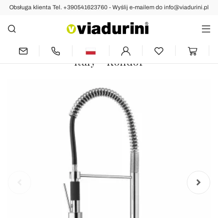
Obsługa klienta Tel. +390541623760 - Wyślij e-mailem do info@viadurini.pl
Indietro
Poprzedni
następny
Bateria zlewozmywakowa z mosiądzu
chromowanego z prysznicem Made in
Italy - Kondor