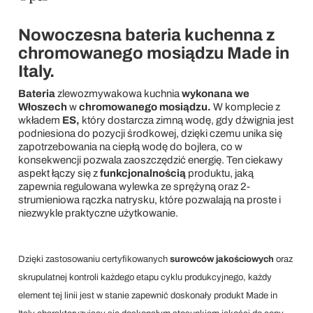
Nowoczesna bateria kuchenna z
chromowanego mosiądzu Made in
Italy.
Bateria
zlewozmywakowa kuchnia
wykonana we
Włoszech
w
chromowanego mosiądzu.
W komplecie z
wkładem
ES,
który dostarcza zimną wodę, gdy dźwignia jest
podniesiona do pozycji środkowej, dzięki czemu unika się
zapotrzebowania na ciepłą wodę do bojlera, co w
konsekwencji pozwala zaoszczędzić energię. Ten ciekawy
aspekt łączy się z
funkcjonalnością
produktu, jaką
zapewnia regulowana wylewka ze sprężyną oraz 2-
strumieniowa rączka natrysku, które pozwalają na proste i
niezwykle praktyczne użytkowanie.
Dzięki zastosowaniu certyfikowanych
surowców jakościowych
oraz
skrupulatnej kontroli każdego etapu cyklu produkcyjnego, każdy
element tej linii jest w stanie zapewnić doskonały produkt Made in