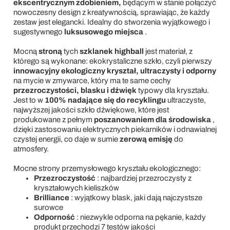
ekscentrycznym zdobieniem,
będącym w stanie połączyć
nowoczesny design z kreatywnością, sprawiając, że każdy
zestaw jest elegancki. Idealny do stworzenia wyjątkowego i
sugestywnego
luksusowego miejsca
.
Mocną
stroną
tych
szklanek highball
jest materiał, z
którego są wykonane: ekokrystaliczne szkło, czyli pierwszy
innowacyjny ekologiczny kryształ, ultraczysty i odporny
na mycie w zmywarce, który ma te same cechy
przezroczystości, blasku i dźwięk
typowy dla kryształu.
Jest to w
100% nadające się do recyklingu
ultraczyste,
najwyższej jakości szkło dźwiękowe, które jest
produkowane z pełnym
poszanowaniem dla środowiska
,
dzięki zastosowaniu elektrycznych piekarników i odnawialnej
czystej energii, co daje w sumie
zerową emisję
do
atmosfery.
Mocne strony przemysłowego kryształu ekologicznego:
Przezroczystość
: najbardziej przezroczysty z
kryształowych kieliszków
Brilliance
: wyjątkowy blask, jaki dają najczystsze
surowce
Odporność
: niezwykle odporna na pękanie, każdy
produkt przechodzi 7 testów jakości