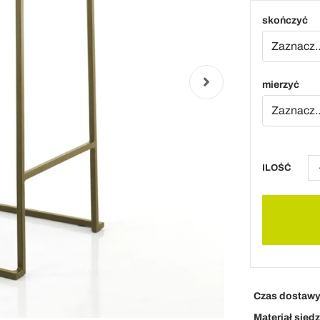
skończyć
mierzyć
ILOŚĆ
Czas dostaw
Materiał sied