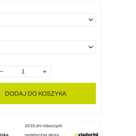
DODAJ DO KOSZYKA
y
10/15 dni roboczych
ziska
syntetyczna skóra