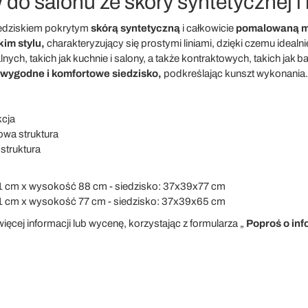
do salonu ze skóry syntetycznej i
edziskiem pokrytym
skórą syntetyczną
i całkowicie
pomalowaną m
im stylu,
charakteryzujący się prostymi liniami, dzięki czemu idealni
h, takich jak kuchnie i salony, a także kontraktowych, takich jak b
wygodne i komfortowe siedzisko,
podkreślając kunszt wykonania.
kcja
owa struktura
 struktura
1 cm x wysokość 88 cm - siedzisko: 37x39x77 cm
1 cm x wysokość 77 cm - siedzisko: 37x39x65 cm
ięcej informacji lub wycenę, korzystając z formularza „
Poproś o inf