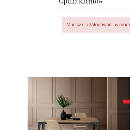
Opinia klientów
Musisz się zalogować, by móc 