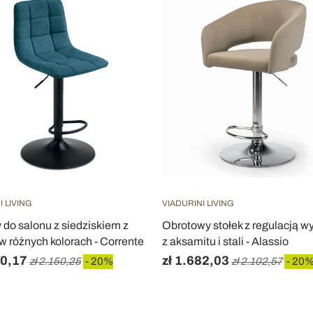
I LIVING
VIADURINI LIVING
 do salonu z siedziskiem z
Obrotowy stołek z regulacją w
w różnych kolorach - Corrente
z aksamitu i stali - Alassio
20,17
zł 1.682,03
zł 2.150,25
- 20%
zł 2.102,57
- 20