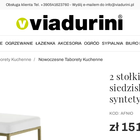
Obsługa klienta Tel. +390541623760 - Wyślij e-mailem do info@viadurini.pl
IE
OGRZEWANIE
ŁAZIENKA
AKCESORIA
OGRÓD
SYPIALNIA
BIURO 
orety Kuchenne
Nowoczesne Taborety Kuchenne
2 stołk
siedzi
syntety
KOD:
AFNIO
zł 15