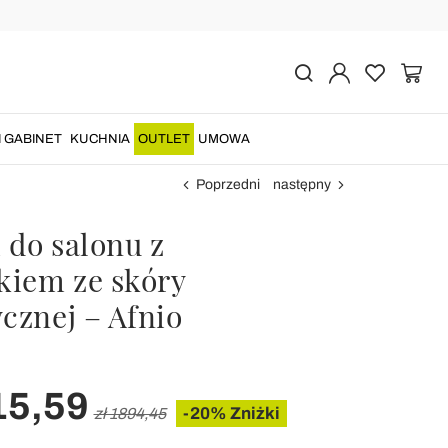
I GABINET
KUCHNIA
OUTLET
UMOWA
Poprzedni
następny
i do salonu z
skiem ze skóry
cznej – Afnio
15,59
-20% Zniżki
zł 1894,45