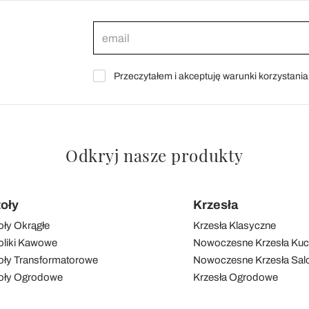
Przeczytałem i akceptuję warunki korzystani
Odkryj nasze produkty
toły
Krzesła
oły Okrągłe
Krzesła Klasyczne
oliki Kawowe
Nowoczesne Krzesła Ku
oły Transformatorowe
Nowoczesne Krzesła Sal
oły Ogrodowe
Krzesła Ogrodowe