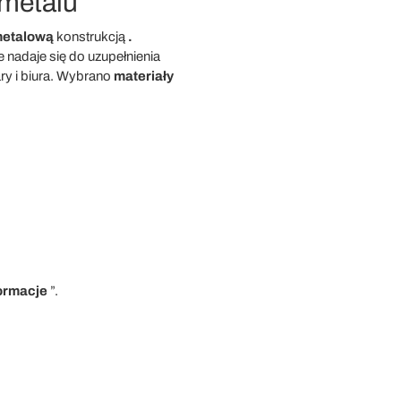
 metalu
etalową
konstrukcją
.
e nadaje się do uzupełnienia
ary i biura. Wybrano
materiały
ormacje
”.