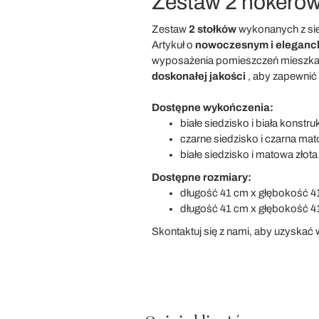
Zestaw 2 hokerów 
Zestaw
2 stołków
wykonanych z si
Artykuł o
nowoczesnym i eleganck
wyposażenia pomieszczeń mieszkalnyc
doskonałej jakości
, aby zapewnić
Dostępne wykończenia:
białe siedzisko i biała konstru
czarne siedzisko i czarna mat
białe siedzisko i matowa złota
Dostępne rozmiary:
długość 41 cm x głębokość 4
długość 41 cm x głębokość 4
Skontaktuj się z nami, aby uzyskać w