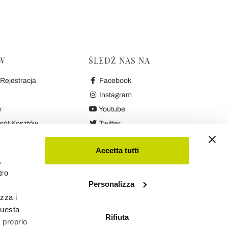
W
ŚLEDŹ NAS NA
Rejestracja
Facebook
Instagram
y
Youtube
wrót Kosztów
Twitter
ści i Gwarancja
Accetta tutti
,
Cookie
tro
Personalizza
izza i
questa
Rifiuta
l proprio