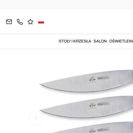
Strona główna
KUCHNIA
Noże
Noże stołowe
STOŁY I KRZESŁA
SALON
OŚWIETLEN