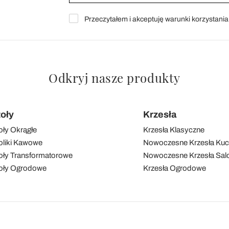
Przeczytałem i akceptuję warunki korzystani
Odkryj nasze produkty
toły
Krzesła
oły Okrągłe
Krzesła Klasyczne
oliki Kawowe
Nowoczesne Krzesła Ku
oły Transformatorowe
Nowoczesne Krzesła Sal
oły Ogrodowe
Krzesła Ogrodowe