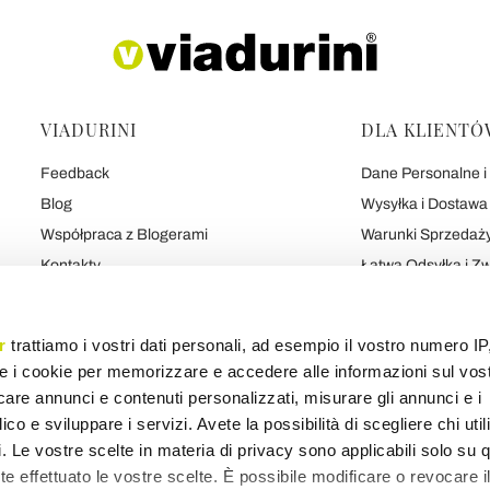
VIADURINI
DLA KLIENTÓ
Feedback
Dane Personalne i 
Blog
Wysyłka i Dostawa
Współpraca z Blogerami
Warunki Sprzedaż
Kontakty
Łatwa Odsyłka i Z
7 Obietnic Viadurini
Bezpieczne Płatno
O Nas
Umowa
r
trattiamo i vostri dati personali, ad esempio il vostro numero IP
Porozmawiaj o Nas
Prywatność i Pliki 
e i cookie per memorizzare e accedere alle informazioni sul vos
Marka
licare annunci e contenuti personalizzati, misurare gli annunci e i
ico e sviluppare i servizi. Avete la possibilità di scegliere chi util
pi. Le vostre scelte in materia di privacy sono applicabili solo su 
ete effettuato le vostre scelte. È possibile modificare o revocare i
Mapa produktów
Mapa kategorii
Mapa bloga
Różne mapy