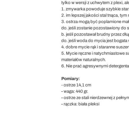
tylko w wersji z uchwytem z plexi, 
1. zmywarka powoduje szybkie starz
2. im lepszej jakości stal tnąca, tym 
3. ostrza mogą być poplamione ma
do. jeśli zostanie pozostawiony do
b. jeśli pozostawał brudny przez dłu
do. jeśli woda do mycia jest bogata
4. dobre mycie rąk i staranne susz
5. Mycie ręczne i natychmiastowe
materiałów naturalnych.
6. Nie prać agresywnymi detergenta
Pomiary:
- ostrze 14,1 cm
-
waga: 440 gr.
-
ostrze ze stali nierdzewnej z pełn
-
rączka: biała pleksi