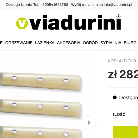
Obsługa klienta Tel. +390541623760 - Wyślij e-mailem do info@viadurini.pl
4 wysok
stołowe
Viaduri
IE
OGRZEWANIE
ŁAZIENKA
AKCESORIA
OGRÓD
SYPIALNIA
BIURO 
KOD:
ALBIOLO
zł 28
Dostępn
ILOŚĆ