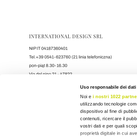
INTERNATIONAL DESIGN SRL
NIP IT 04187360401
Tel.+39 0541-623760 (21 linia telefoniczna)
pon-piąt 8.30-16.30
Via del pino 21 - 47822
Santarcangelo di Romagna (RN) Italy
Uso responsabile dei dati
info@viadurini.pl
Noi e
i nostri 1022 partne
+390541623760 WHATSAPP
utilizzando tecnologie com
Powyższe ceny zawierają podatek VAT
dispositivo al fine di pubb
contenuti, ricercare il pubbl
vostri dati e per quali sco
proprietà digitale in cui av