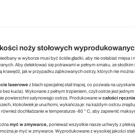
jakości noży stołowych wyprodukowanyc
niedbany w wyborze musi być ściśle gładki, aby nie osłabiać mięsa i 
anych. Aby delektować się potrawami w pełnym smaku, ze słodkim i
ją krawędź, jak w przypadku ząbkowanych ostrzy, których nie można 
ęcie laserowe
z blach specjalnej stali tnącej, co pozwala na uzyskan
e bez kucia). Wykonane z pełnym trzpieniem, czyli ostrze jest jedn
nie powierzchni satynowego ostrza. Produkowane w
całości ręcznie
ech, ktokolwiek je uruchomi, wykańcza je: na każdym ostrzu znajdują s
również dochładzanie w temperaturze -80 ° C, aby zapewnić maksym
można
myć w zmywarce,
ponieważ wszystkie nasze uchwyty z pleks
mu można je myć w zmywarce. Wyprodukowane z wysokiej jakości stal