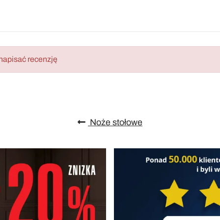
napisać recenzję
Noże stołowe