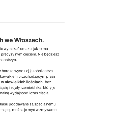
h we Włoszech.
nie wyciskać smaku, jak to ma
 precyzyjnym cięciem. Nie będziesz
naostrzyć.
ie bardzo wysokiej jakości ostrza
ym kawałkiem przechodzącym przez
 w niewielkich ilościach
i bez
ię inicjały rzemieślnika, który je
alną wydajność i czas cięcia.
iglasu poddawane są specjalnemu
i tnącej, można je myć w zmywarce