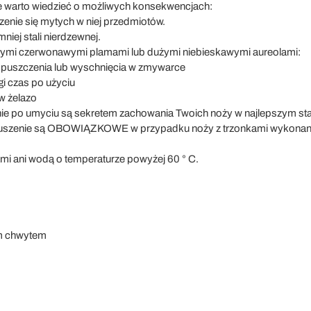
ale warto wiedzieć o możliwych konsekwencjach:
enie się mytych w niej przedmiotów.
mniej stali nierdzewnej.
łymi czerwonawymi plamami lub dużymi niebieskawymi aureolami:
 spuszczenia lub wyschnięcia w zmywarce
gi czas po użyciu
 w żelazo
enie po umyciu są sekretem zachowania Twoich noży w najlepszym sta
 suszenie są OBOWIĄZKOWE w przypadku noży z trzonkami wykonanym
mi ani wodą o temperaturze powyżej 60 ° C.
ym chwytem