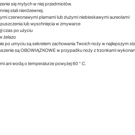
enie się mytych w niej przedmiotów.
mniej stali nierdzewnej.
łymi czerwonawymi plamami lub dużymi niebieskawymi aureolami:
 spuszczenia lub wyschnięcia w zmywarce
gi czas po użyciu
 w żelazo
enie po umyciu są sekretem zachowania Twoich noży w najlepszym sta
 suszenie są OBOWIĄZKOWE w przypadku noży z trzonkami wykonanym
mi ani wodą o temperaturze powyżej 60 ° C.