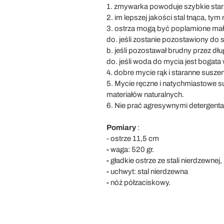
1. zmywarka powoduje szybkie starz
2. im lepszej jakości stal tnąca, tym 
3. ostrza mogą być poplamione ma
do. jeśli zostanie pozostawiony do
b. jeśli pozostawał brudny przez dłu
do. jeśli woda do mycia jest bogata
4. dobre mycie rąk i staranne susz
5. Mycie ręczne i natychmiastowe
materiałów naturalnych.
6. Nie prać agresywnymi detergenta
Pomiary
:
- ostrze 11,5 cm
-
waga: 520 gr.
-
gładkie ostrze ze stali nierdzewnej,
-
uchwyt: stal nierdzewna
-
nóż półzaciskowy.