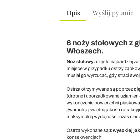
Opis
Wyślij pytanie
6 noży stołowych z 
Włoszech.
Nóż stołowy:
często najbardziej za
miejsce w przypadku ostrzy ząbkow
musiał go wyrzucać, gdy straci swo
Ostrza otrzymywane są poprzez
ci
(drobne i uporządkowane uziarnieni
wykończenie powierzchni piaskowa
gwarantują świetną jakość i atrakc
maksymalną wydajność i czas cięcia
Ostrza wykonane są
z wysokiej jak
konsekwencjach: