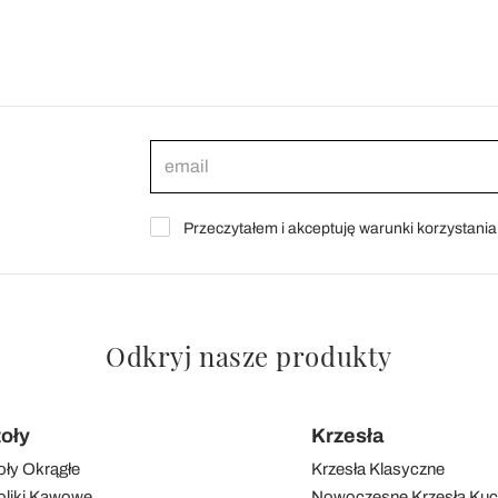
Przeczytałem i akceptuję warunki korzystani
Odkryj nasze produkty
toły
Krzesła
oły Okrągłe
Krzesła Klasyczne
oliki Kawowe
Nowoczesne Krzesła Ku