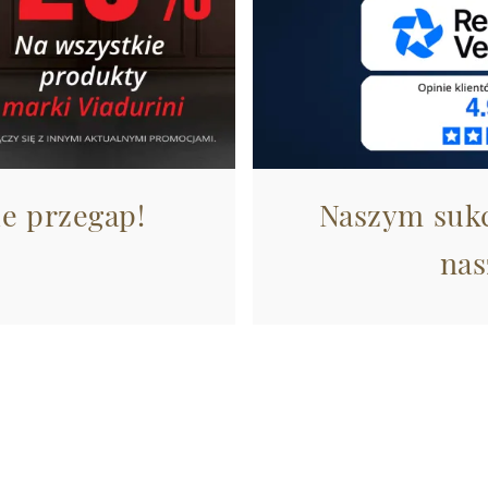
ie przegap!
Naszym sukc
nas