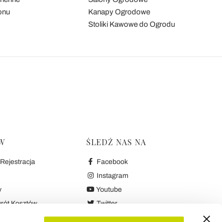
onu
Kanapy Ogrodowe
Stoliki Kawowe do Ogrodu
W
ŚLEDŹ NAS NA
Rejestracja
Facebook
Instagram
y
Youtube
wrót Kosztów
Twitter
ści i Gwarancja