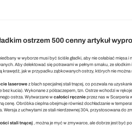
gładkim ostrzem 500 cenny artykuł wyp
niedbany w wyborze musi być ściśle gładki, aby nie osłabiać mięsa i 
anych. Aby delektować się potrawami w pełnym smaku, ze słodkim i
ją krawędź, jak w przypadku ząbkowanych ostrzy, których nie można 
ęcie laserowe
z blach specjalnej stali tnącej, co pozwala na uzyskan
e bez kucia). Wykonane z półzaczepem, tzn. Ostrze wchodzi w rękoje
nego ostrza. Wytwarzane w
całości ręcznie
przez nas w Scarperia w
yjną cenę. Obróbka cieplna obejmuje również dochładzanie w temperat
. Wersja z uchwytami ze stali nierdzewnej 304, przystosowana do z
ości stali tnącej
, można je myć w zmywarce, ale dobrze jest być 