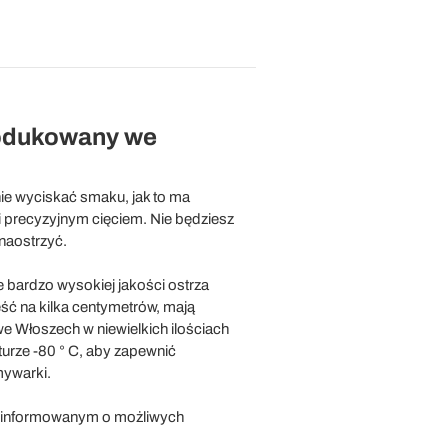
rodukowany we
nie wyciskać smaku, jak to ma
 precyzyjnym cięciem. Nie będziesz
naostrzyć.
ie bardzo wysokiej jakości ostrza
ść na kilka centymetrów, mają
e Włoszech w niewielkich ilościach
urze -80 ° C, aby zapewnić
mywarki.
poinformowanym o możliwych