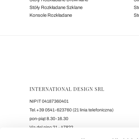
Stóły Rozkładane Szklane
St
Konsole Rozkładane
St
INTERNATIONAL DESIGN SRL
NIP IT 04187360401
Tel.+39 0541-623760 (21 linia telefoniczna)
pon-piąt 8.30-16.30
Via del pino 21 - 47822
Santarcangelo di Romagna (RN) Italy