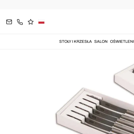
Strona główna
KUCHNIA
Noże
Noże kuchenn
STOŁY I KRZESŁA
SALON
OŚWIETLEN