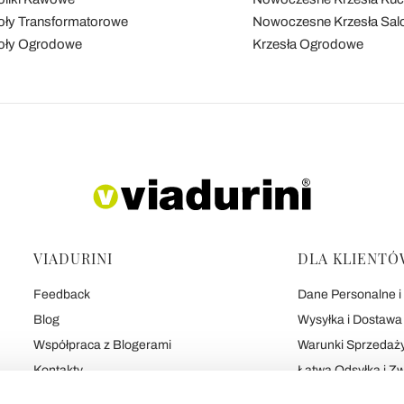
oły Transformatorowe
Nowoczesne Krzesła Sal
oły Ogrodowe
Krzesła Ogrodowe
VIADURINI
DLA KLIENTÓ
Feedback
Dane Personalne i 
Blog
Wysyłka i Dostawa
Współpraca z Blogerami
Warunki Sprzedaż
Kontakty
Łatwa Odsyłka i Z
7 Obietnic Viadurini
Bezpieczne Płatno