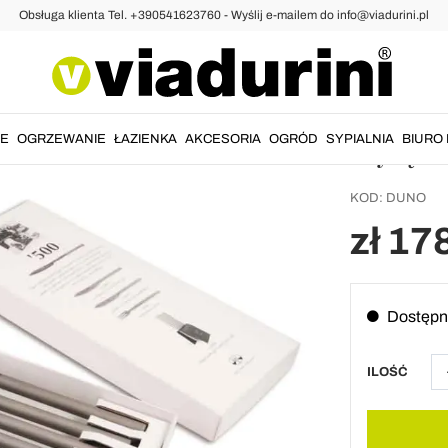
Obsługa klienta Tel. +390541623760 - Wyślij e-mailem do info@viadurini.pl
e
6 noży 
gładki
Wyłącz
IE
OGRZEWANIE
ŁAZIENKA
AKCESORIA
OGRÓD
SYPIALNIA
BIURO 
KOD:
DUNO
zł 17
Dostępn
ILOŚĆ