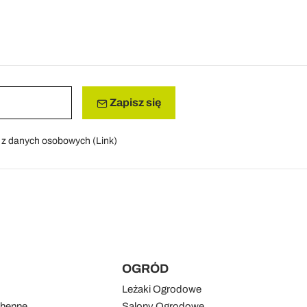
Zapisz się
a z danych osobowych (
Link
)
OGRÓD
Leżaki Ogrodowe
chenne
Salony Ogrodowe