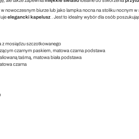
gę, ale także zapewnia
miękkie światło
idealne do stworzenia
przytu
w nowoczesnym biurze lub jako lampka nocna na stoliku nocnym w sy
duje
elegancki kapelusz
. Jest to idealny wybór dla osób poszukuj
wa z mosiądzu szczotkowanego
zczącym czarnym paskiem, matowa czarna podstawa
maliowaną taśmą, matowa biała podstawa
matowa czarna
m