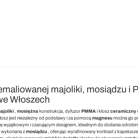
emaliowanej majoliki, mosiądzu 
we Włoszech
joliki
,
mosiężna
konstrukcja, dyfuzor
PMMA
i klosz
ceramiczny
w
losz jest niezależny od podstawy i za pomocą
magnesu
można go pr
ię wyjątkowym i czarującym designem, idealnym do dodania odrobi
o wykonana z
mosiądzu
, oferując wyrafinowany kontrast z kapelusze