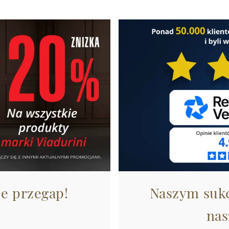
ie przegap!
Naszym sukc
nas