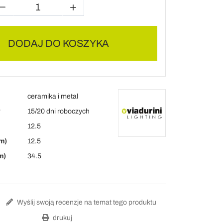
DODAJ DO KOSZYKA
ceramika i metal
y
15/20 dni roboczych
12.5
m)
12.5
m)
34.5
Wyślij swoją recenzje na temat tego produktu
drukuj