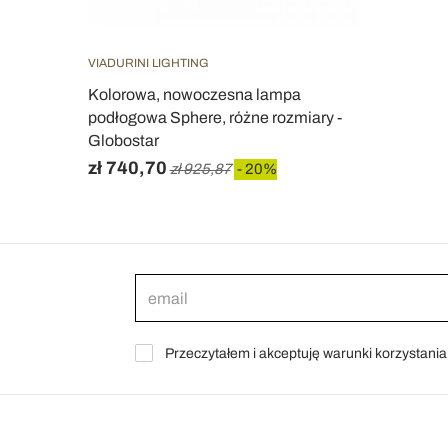
VIADURINI LIGHTING
Kolorowa, nowoczesna lampa
podłogowa Sphere, różne rozmiary -
Globostar
zł 740,70
zł 925,87
- 20%
Przeczytałem i akceptuję warunki korzystani