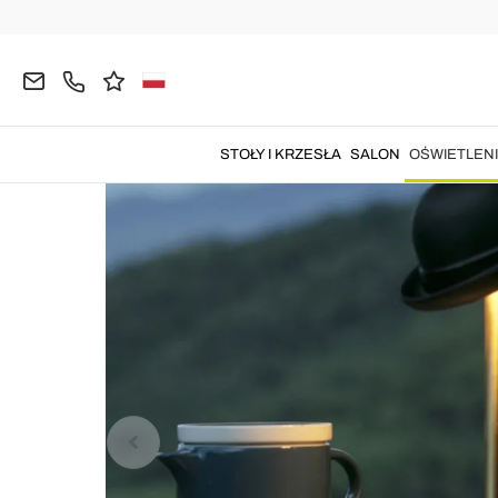
Strona główna
OŚWIETLENIE
Lampy Zewnętrzne
STOŁY I KRZESŁA
SALON
OŚWIETLEN