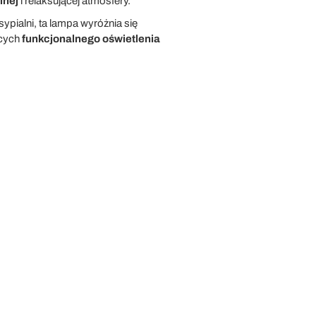
lnej
i relaksującej atmosfery.
pialni, ta lampa wyróżnia się
ących
funkcjonalnego oświetlenia