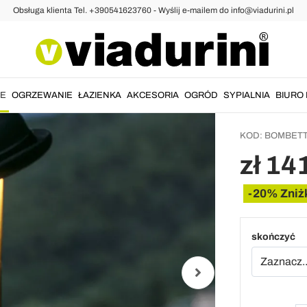
Obsługa klienta Tel. +390541623760 - Wyślij e-mailem do info@viadurini.pl
Design Oświetlenie
Akumul
lampa 
Bombe
IE
OGRZEWANIE
ŁAZIENKA
AKCESORIA
OGRÓD
SYPIALNIA
BIURO 
KOD:
BOMBET
zł 14
-20% Zniż
skończyć