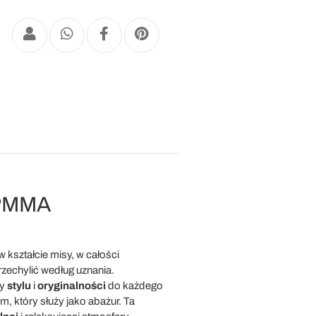
i PMMA
 kształcie misy, w całości
zechylić według uznania.
ny
stylu
i
oryginalności
do każdego
m, który służy jako abażur. Ta