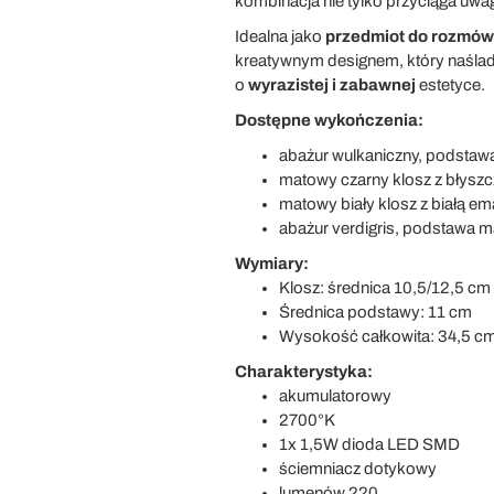
kombinacja nie tylko przyciąga uwa
Idealna jako
przedmiot do rozmów
kreatywnym designem, który naśla
o
wyrazistej i zabawnej
estetyce.
Dostępne wykończenia:
abażur wulkaniczny, podsta
matowy czarny klosz z błys
matowy biały klosz z białą e
abażur verdigris, podstawa 
Wymiary:
Klosz: średnica 10,5/12,5 cm
Średnica podstawy: 11 cm
Wysokość całkowita: 34,5 c
Charakterystyka:
akumulatorowy
2700°K
1x 1,5W dioda LED SMD
ściemniacz dotykowy
lumenów 220