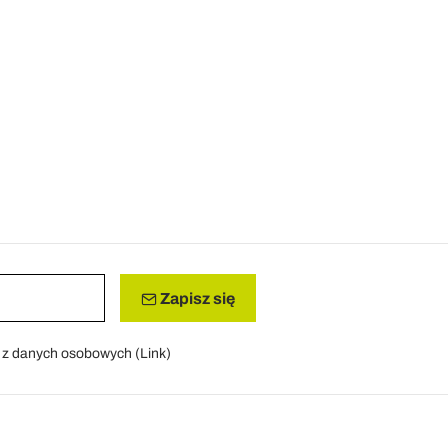
Zapisz się
a z danych osobowych (
Link
)