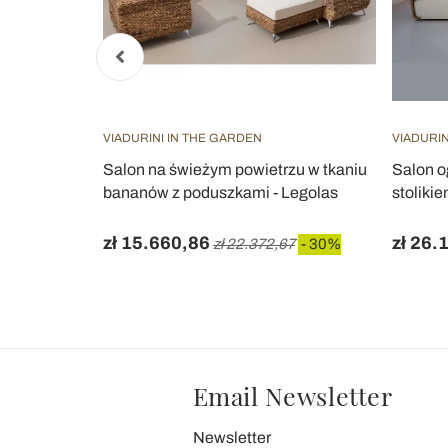
VIADURINI IN THE GARDEN
VIADURIN
ym Kubù z
Salon na świeżym powietrzu w tkaniu
Salon og
- Nazgul
bananów z poduszkami - Legolas
stoliki
zł 15.660,86
zł 26.
 30%
zł 22.372,67
- 30%
Email Newsletter
Newsletter