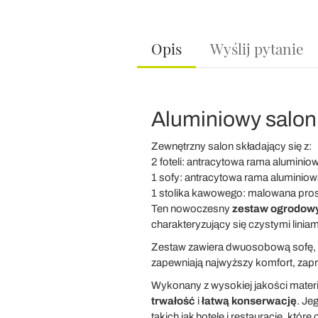
Opis
Wyślij pytanie
Aluminiowy salo
Zewnętrzny salon składający się z:
2 foteli: antracytowa rama alumin
1 sofy: antracytowa rama aluminio
1 stolika kawowego: malowana pro
Ten nowoczesny
zestaw ogrodow
charakteryzujący się czystymi liniam
Zestaw zawiera dwuosobową sofę, dw
zapewniają najwyższy komfort, zapr
Wykonany z wysokiej jakości mater
trwałość
i
łatwą konserwację
. Je
takich jak hotele i restauracje, kt