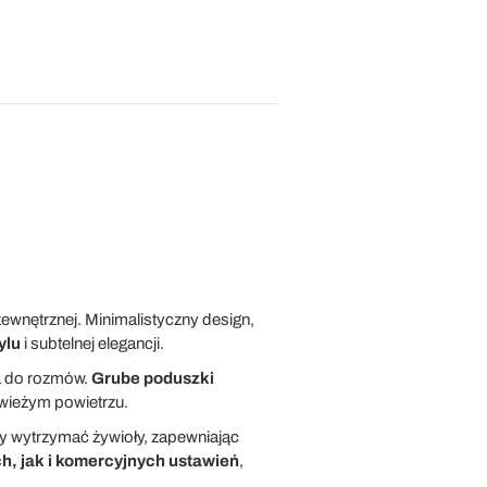
ewnętrznej. Minimalistyczny design,
ylu
i subtelnej elegancji.
ca do rozmów.
Grube poduszki
świeżym powietrzu.
by wytrzymać żywioły, zapewniając
h, jak i komercyjnych ustawień
,