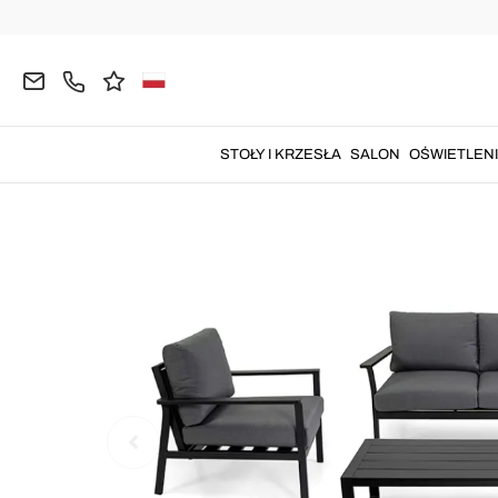
Strona główna
OGRÓD
Salony Ogrodowe
STOŁY I KRZESŁA
SALON
OŚWIETLEN