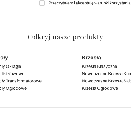
Przeczytałem i akceptuję warunki korzystani
Odkryj nasze produkty
toły
Krzesła
oły Okrągłe
Krzesła Klasyczne
oliki Kawowe
Nowoczesne Krzesła Ku
oły Transformatorowe
Nowoczesne Krzesła Sal
oły Ogrodowe
Krzesła Ogrodowe