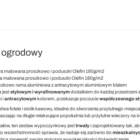
n ogrodowy
iowa malowana proszkowo i poduszki Olefin 180g/m2
wa malowana proszkowo i poduszki Olefin 180g/m2
szkowo rama aluminiowa z antracytowym aluminiowym blatem
y
jest
stylowym i wyrafinowanym
dodatkiem do każdej przestrzeni z
i i
antracytowym
kolorem, przekazuje poczucie
współczesnego st
a fotele i stolik kawowy, idealne do stworzenia przytulnego miejs
aszając na długie relaksujące popołudnia lub przytulne wieczory na 
iałów, ten zestaw wypoczynkowy jest
trwały
i zaprojektowany tak, a
go wszechstronność sprawia, że nadaje się zarówno do
mieszkalnyc
óre chcą zapewnić swoim gościom wysokiej jakości doświadczenie.