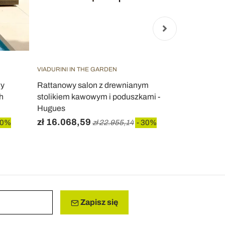
VIADURINI IN THE GARDEN
VIADURINI IN
wy
Rattanowy salon z drewnianym
Salon zewn
ch
stolikiem kawowym i poduszkami -
poduszkami 
Hugues
zł 16.068,59
zł 6.149,
30%
zł 22.955,14
- 30%
Zapisz się