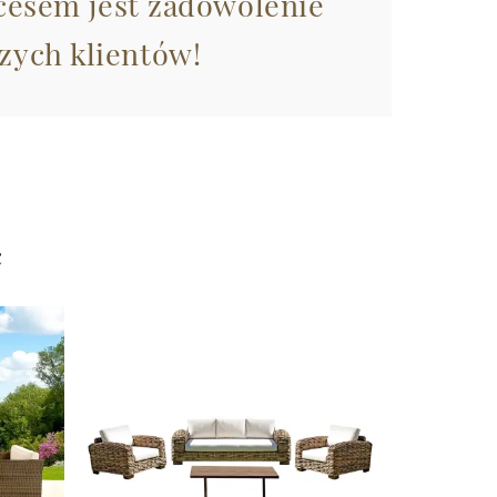
esem jest zadowolenie
zych klientów!
ć