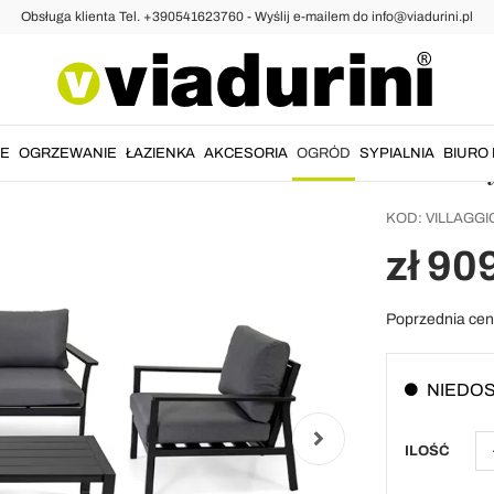
Obsługa klienta Tel. +390541623760 - Wyślij e-mailem do info@viadurini.pl
Antrac
z podu
tkaniny
IE
OGRZEWANIE
ŁAZIENKA
AKCESORIA
OGRÓD
SYPIALNIA
BIURO 
KOD:
VILLAGGI
zł 90
Poprzednia ce
NIEDO
ILOŚĆ