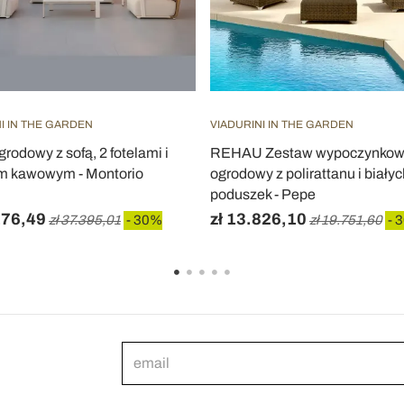
I IN THE GARDEN
VIADURINI IN THE GARDEN
rodowy z sofą, 2 fotelami i
REHAU Zestaw wypoczynko
em kawowym - Montorio
ogrodowy z polirattanu i biały
poduszek - Pepe
176,49
zł 13.826,10
zł 37.395,01
- 30%
zł 19.751,60
- 