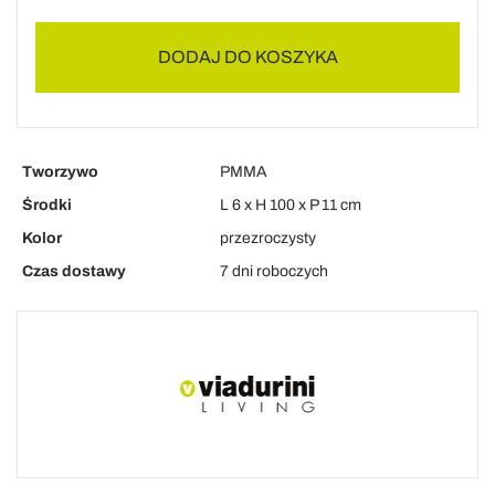
DODAJ DO KOSZYKA
Tworzywo
PMMA
Środki
L 6 x H 100 x P 11 cm
Kolor
przezroczysty
Czas dostawy
7 dni roboczych