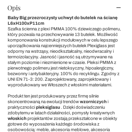
Opis
Baby Big przezroczysty uchwyt do butelek na ścianę
L6xH100xP11cm
Szafka ścienna z plexi PMMA 100% dziewiczego polimeru,
który pozwala na przechowywanie 13 butelek. Możliwość
komponowania konstrukcji modułowych w celu lepszego
uporządkowania najcenniejszych butelek Plexiglass jest
odporny na wstrząsy, nieodkształcalny, nieodwracalny i
termoizolacyjny. Jasność i jasność są utrzymywane na
stałym poziomie i niezmienione w czasie. Pleksi PMMA z
pierwotnego polimeru jest nietoksyczny, hipoalergiczny,
bezwonny i antybakteryjny. 100% do recyklingu. Zgodny z
UNI EN 71-3: 200. Zaprojektowany, zaprojektowany i
wyprodukowany we Włoszech z włoskimi materiałami.
Produkt ten jest produkowany przez firmę silnie
skoncentrowaną na ewolucji trendów
wzorniczych
i
praktyczności
pleksiglasu
. Dzięki doświadczeniu
zdobytemu w latach działalności, pomysły kreatywnych
włoskich
projektantów zostają przekształcone w obiekty
gotowe do wyposażenia każdego środowiska z
osobowością: meble, akcesoria meblowe, akcesoria