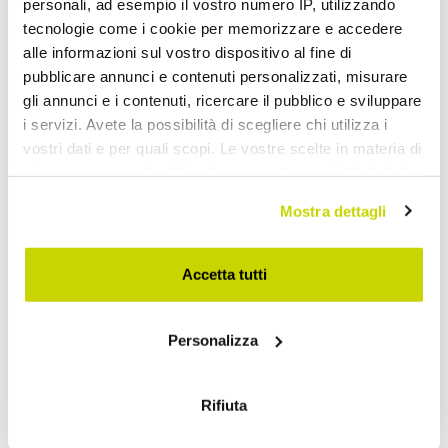
personali, ad esempio il vostro numero IP, utilizzando
tecnologie come i cookie per memorizzare e accedere
alle informazioni sul vostro dispositivo al fine di
pubblicare annunci e contenuti personalizzati, misurare
Stojaki na Butelki Design
gli annunci e i contenuti, ricercare il pubblico e sviluppare
i servizi. Avete la possibilità di scegliere chi utilizza i
vostri dati e per quali scopi. Le vostre scelte in materia di
privacy sono applicabili solo su questa proprietà digitale
in cui avete effettuato le vostre scelte. È possibile
Mostra dettagli
modificare o revocare il proprio consenso in qualsiasi
momento dalla Dichiarazione sui cookie o facendo clic
sull'icona di attivazione della privacy.
Accetta tutti
Con il tuo consenso, vorremmo anche:
Personalizza
raccogliere informazioni sulla tua posizione
geografica, con un'approssimazione di qualche
metro,
Rifiuta
Identificare il tuo dispositivo, scansionandolo
attivamente alla ricerca di caratteristiche specifiche