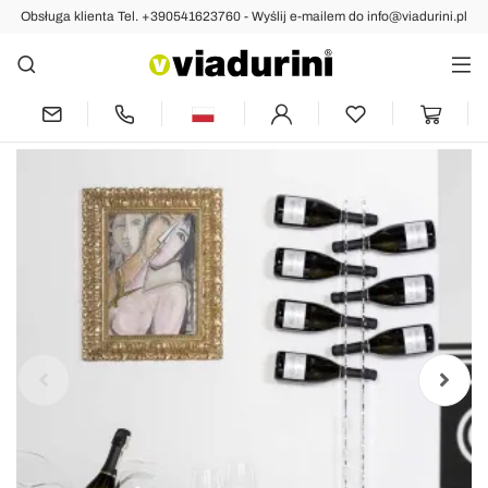
Obsługa klienta Tel. +390541623760 - Wyślij e-mailem do info@viadurini.pl
Indietro
Poprzedni
następny
Baby Big przezroczysty uchwyt do
butelek na ścianę L6xH100xP11cm