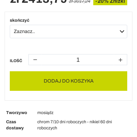
-20% Zniżki
zł 3017,24
skończyć
ILOŚĆ
DODAJ DO KOSZYKA
Tworzywo
mosiądz
Czas
chrom 7/10 dni roboczych - nikiel 60 dni
dostawy
roboczych