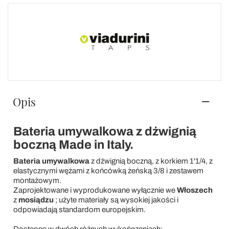
Opis
Bateria umywalkowa z dźwignią
boczną Made in Italy.
Bateria umywalkowa
z dźwignią boczną, z korkiem 1'1/4, z
elastycznymi wężami z końcówką żeńską 3/8 i zestawem
montażowym.
Zaprojektowane i wyprodukowane wyłącznie we
Włoszech
z
mosiądzu
; użyte materiały są wysokiej jakości i
odpowiadają standardom europejskim.
Dostępne w dwóch różnych wykończeniach: