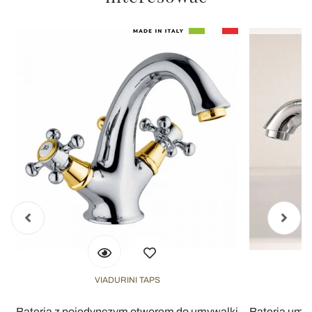
VIADURINI TAPS
Bateria z pojedynczym otworem do umywalki
Bateria umy