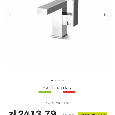
KOD:
PANELA7
zł 2413,79