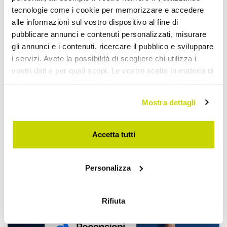
tecnologie come i cookie per memorizzare e accedere
alle informazioni sul vostro dispositivo al fine di
pubblicare annunci e contenuti personalizzati, misurare
gli annunci e i contenuti, ricercare il pubblico e sviluppare
i servizi. Avete la possibilità di scegliere chi utilizza i
vostri dati e per quali scopi. Le vostre scelte in materia di
privacy sono applicabili solo su questa proprietà digitale
in cui avete effettuato le vostre scelte. È possibile
Mostra dettagli
modificare o revocare il proprio consenso in qualsiasi
Oferta limitowana. Nie
momento dalla Dichiarazione sui cookie o facendo clic
sull'icona di attivazione della privacy.
przegap!
Accetta tutti
Con il tuo consenso, vorremmo anche:
Personalizza
raccogliere informazioni sulla tua posizione
geografica, con un'approssimazione di qualche
metro,
Rifiuta
Identificare il tuo dispositivo, scansionandolo
attivamente alla ricerca di caratteristiche specifiche