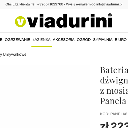
Obsługa klienta Tel. +390541623760 - Wyślij e-mailem do info@viadurini.pl
IE
OGRZEWANIE
ŁAZIENKA
AKCESORIA
OGRÓD
SYPIALNIA
BIURO 
ny Umywalkowe
Bateri
dźwign
z mosią
Panela
KOD:
PANELA8
zł 22