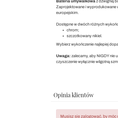
Bateria umywalkowa
z dźwignią b
Zaprojektowane i wyprodukowane 
europejskim.
Dostępne w dwóch różnych wykońc
chrom;
szczotkowany nikiel.
Wybierz wykończenie najlepiej dop
Uwaga:
zalecamy, aby NIGDY nie uż
czyszczenie wyłącznie wilgotną szma
Opinia klientów
Musisz się zalogować, by móc 