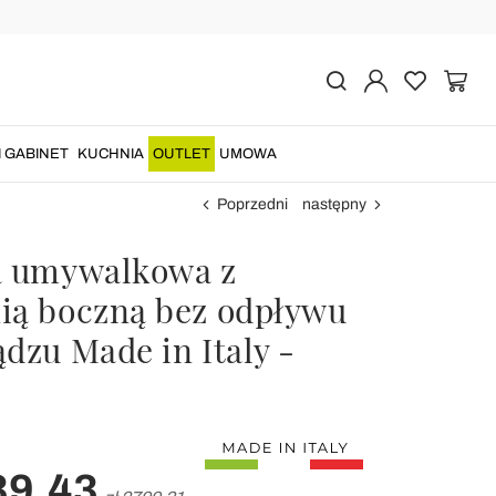
I GABINET
KUCHNIA
OUTLET
UMOWA
Poprzedni
następny
a umywalkowa z
ią boczną bez odpływu
dzu Made in Italy -
39,43