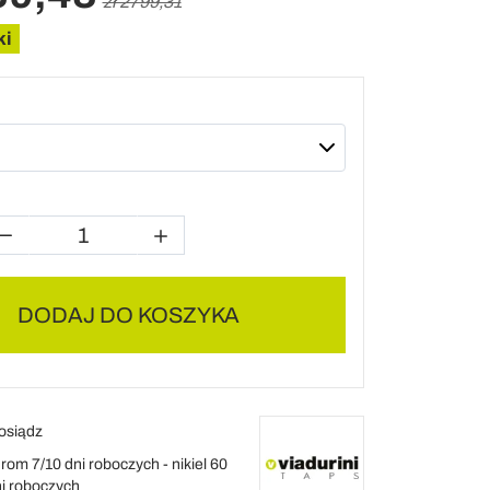
zł 2799,31
ki
DODAJ DO KOSZYKA
osiądz
rom 7/10 dni roboczych - nikiel 60
i roboczych