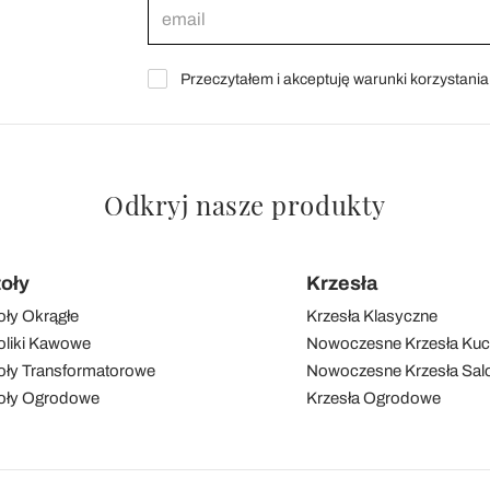
Przeczytałem i akceptuję warunki korzystani
Odkryj nasze produkty
toły
Krzesła
oły Okrągłe
Krzesła Klasyczne
oliki Kawowe
Nowoczesne Krzesła Ku
oły Transformatorowe
Nowoczesne Krzesła Sal
oły Ogrodowe
Krzesła Ogrodowe