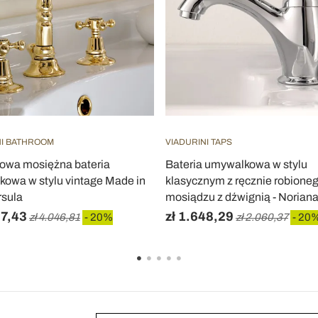
NI BATHROOM
VIADURINI TAPS
owa mosiężna bateria
Bateria umywalkowa w stylu
owa w stylu vintage Made in
klasycznym z ręcznie robione
Ursula
mosiądzu z dźwignią - Norian
37,43
zł 1.648,29
zł 4.046,81
- 20%
zł 2.060,37
- 20