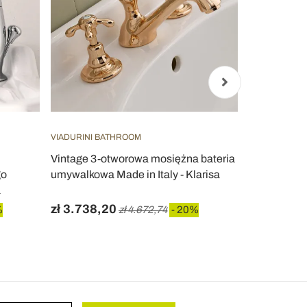
VIADURINI BATHROOM
VIADURINI TA
Vintage 3-otworowa mosiężna bateria
Bateria um
go
umywalkowa Made in Italy - Klarisa
Wykończeni
a
Italy - Ermia
zł 3.738,20
zł 758,07
%
zł 4.672,74
- 20%