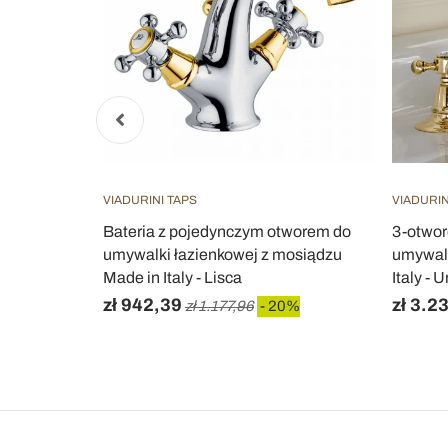
VIADURINI TAPS
VIADURI
siądzu
Bateria z pojedynczym otworem do
3-otwor
 Made in
umywalki łazienkowej z mosiądzu
umywalk
Made in Italy - Lisca
Italy - 
zł 942,39
zł 3.2
zł 1.177,96
- 20%