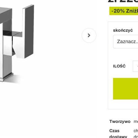
-20% Zniż
skończyć
ILOŚĆ
Tworzywo
m
Czas
ch
dostawy
dn