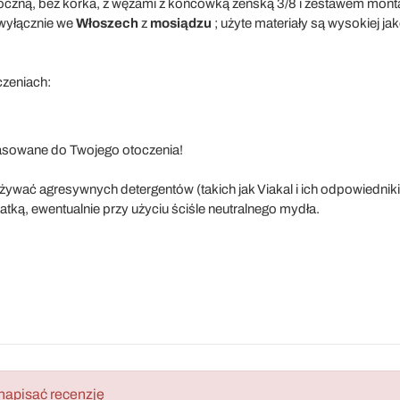
oczną, bez korka, z wężami z końcówką żeńską 3/8 i zestawem mon
wyłącznie we
Włoszech
z
mosiądzu
; użyte materiały są wysokiej j
zeniach:
asowane do Twojego otoczenia!
ywać agresywnych detergentów (takich jak Viakal i ich odpowiedniki
tką, ewentualnie przy użyciu ściśle neutralnego mydła.
napisać recenzję