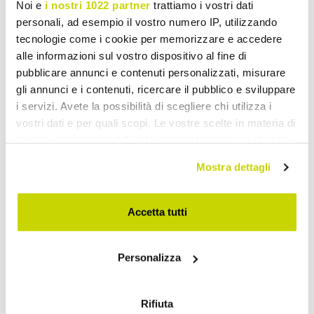
Noi e
i nostri 1022 partner
trattiamo i vostri dati
personali, ad esempio il vostro numero IP, utilizzando
tecnologie come i cookie per memorizzare e accedere
alle informazioni sul vostro dispositivo al fine di
pubblicare annunci e contenuti personalizzati, misurare
gli annunci e i contenuti, ricercare il pubblico e sviluppare
i servizi. Avete la possibilità di scegliere chi utilizza i
vostri dati e per quali scopi. Le vostre scelte in materia di
privacy sono applicabili solo su questa proprietà digitale
in cui avete effettuato le vostre scelte. È possibile
Mostra dettagli
modificare o revocare il proprio consenso in qualsiasi
momento dalla Dichiarazione sui cookie o facendo clic
Oferta limitowana. Nie
sull'icona di attivazione della privacy.
Accetta tutti
przegap!
Con il tuo consenso, vorremmo anche:
Personalizza
raccogliere informazioni sulla tua posizione
geografica, con un'approssimazione di qualche
metro,
Rifiuta
Identificare il tuo dispositivo, scansionandolo