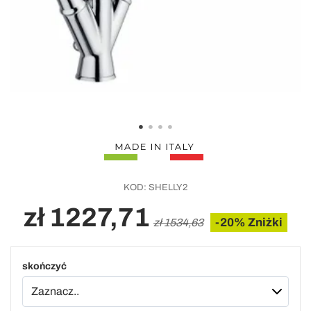
KOD:
SHELLY2
zł 1227,71
-20% Zniżki
zł 1534,63
skończyć