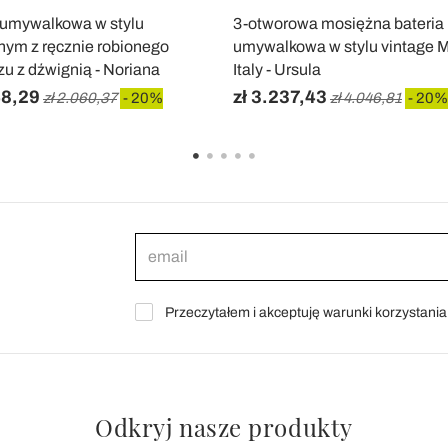
 umywalkowa w stylu
3-otworowa mosiężna bateria
nym z ręcznie robionego
umywalkowa w stylu vintage M
u z dźwignią - Noriana
Italy - Ursula
48,29
zł 3.237,43
zł 2.060,37
- 20%
zł 4.046,81
- 20%
Przeczytałem i akceptuję warunki korzystani
Odkryj nasze produkty