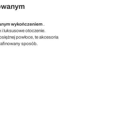
mowanym
anym wykończeniem
.
e i luksusowe otoczenie.
siężnej powłoce, te akcesoria
yrafinowany sposób.