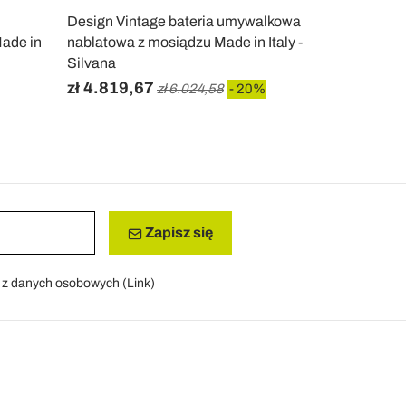
Design Vintage bateria umywalkowa
Vintage 3-o
ade in
nablatowa z mosiądzu Made in Italy -
umywalkowa 
Silvana
zł 4.819,67
zł 3.738,
zł 6.024,58
- 20%
Zapisz się
a z danych osobowych (
Link
)