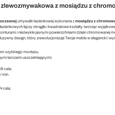
a zlewozmywakowa z mosiądzu z chro
oczesnej
umywalki łazienkowej wykonana z
mosiądzu z chromow
ii łazienkowych łączy okrągłe i kwadratowe kształty, tworząc wyjątkow
konturami i niezwykle jasnymi powierzchniami dzięki chromowanej mo
zywny design, który zrewolucjonizuje Twoje meble w elegancki i w
em szybkiego montażu;
ymi tarczami uszczelniającymi;
8 cala;
/ min.
4 cala;