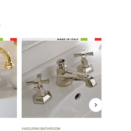
ć
VIADURINI BATHROOM
VIADURINI B