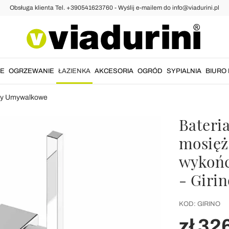
Obsługa klienta Tel. +390541623760 - Wyślij e-mailem do info@viadurini.pl
IE
OGRZEWANIE
ŁAZIENKA
AKCESORIA
OGRÓD
SYPIALNIA
BIURO 
ny Umywalkowe
Bateri
mosię
wykońc
- Girin
KOD:
GIRINO
zł 32