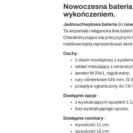
Nowoczesna bateri
wykończeniem.
Jednouchwytowa bateria
do
now
Ta wspaniała i elegancka linia bater
Charakteryzujące się precyzyjnymi 
meblowe będą reprezentować eksklu
Cechy
:
1 otwór montażowy z system
wkład mieszający z ceramiczn
aerator M 24x1, regulowany;
rury ciśnieniowe 435 mm, G 3/
przepływ ograniczony do 7,6 l 
Dostępne opcje
:
z wyskakującym spustem 1 1/
bez wyskakującego spustu.
Dostępne rozmiary
:
wysokość 11 cm;
wysokość 15 cm;