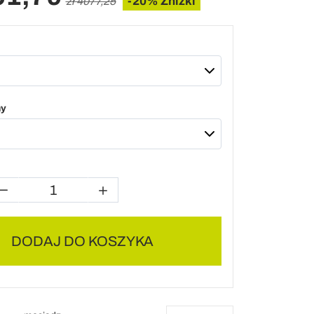
-20% Zniżki
zł 4077,25
ny
DODAJ DO KOSZYKA