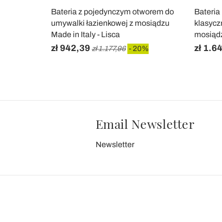
żna bateria
Bateria z pojedynczym otworem do
Bateria
- Klarisa
umywalki łazienkowej z mosiądzu
klasycz
Made in Italy - Lisca
mosiądz
zł 942,39
zł 1.6
 20%
zł 1.177,96
- 20%
Email Newsletter
Newsletter