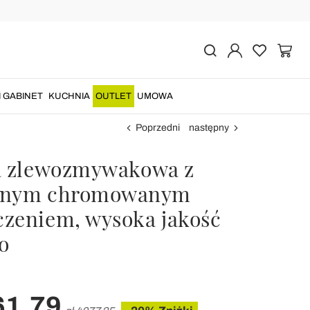
I GABINET
KUCHNIA
OUTLET
UMOWA
Poprzedni
następny
a zlewozmywakowa z
żnym chromowanym
zeniem, wysoka jakość
o
61,79