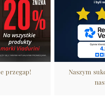
ie przegap!
Naszym sukc
nas