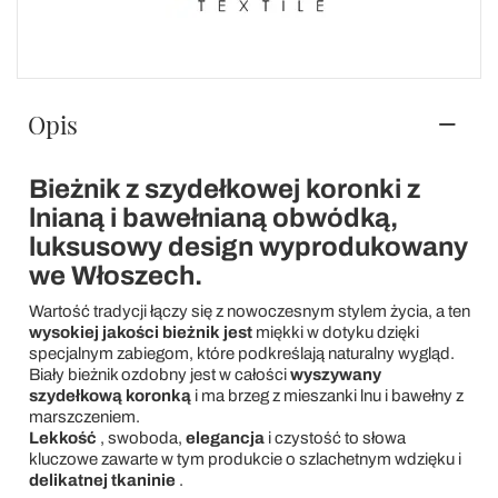
Opis
Bieżnik z szydełkowej koronki z
lnianą i bawełnianą obwódką,
luksusowy design wyprodukowany
we Włoszech.
Wartość tradycji łączy się z nowoczesnym stylem życia, a ten
wysokiej jakości bieżnik jest
miękki w dotyku dzięki
specjalnym zabiegom, które podkreślają naturalny wygląd.
Biały bieżnik ozdobny jest w całości
wyszywany
szydełkową koronką
i ma brzeg z mieszanki lnu i bawełny z
marszczeniem.
Lekkość
, swoboda,
elegancja
i czystość to słowa
kluczowe zawarte w tym produkcie o szlachetnym wdzięku i
delikatnej tkaninie
.