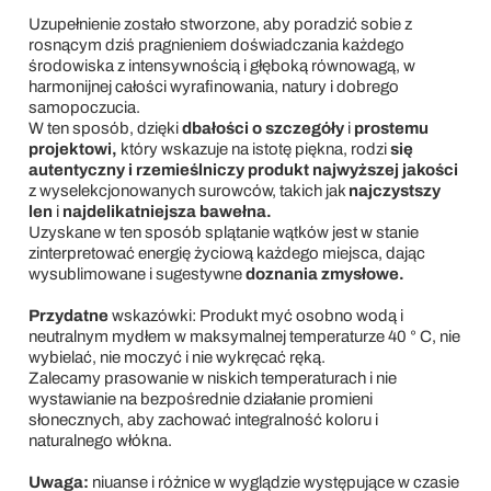
Uzupełnienie zostało stworzone, aby poradzić sobie z
rosnącym dziś pragnieniem doświadczania każdego
środowiska z intensywnością i głęboką równowagą, w
harmonijnej całości wyrafinowania, natury i dobrego
samopoczucia.
W ten sposób, dzięki
dbałości o szczegóły
i
prostemu
projektowi,
który wskazuje na istotę piękna, rodzi
się
autentyczny i rzemieślniczy produkt
najwyższej jakości
z wyselekcjonowanych surowców, takich jak
najczystszy
len
i
najdelikatniejsza bawełna.
Uzyskane w ten sposób splątanie wątków jest w stanie
zinterpretować energię życiową każdego miejsca, dając
wysublimowane i sugestywne
doznania zmysłowe.
Przydatne
wskazówki: Produkt myć osobno wodą i
neutralnym mydłem w maksymalnej temperaturze 40 ° C, nie
wybielać, nie moczyć i nie wykręcać ręką.
Zalecamy prasowanie w niskich temperaturach i nie
wystawianie na bezpośrednie działanie promieni
słonecznych, aby zachować integralność koloru i
naturalnego włókna.
Uwaga:
niuanse i różnice w wyglądzie występujące w czasie