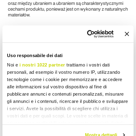
oraz między ubraniem a ubraniem są charakterystycznymi
cechami produktu, ponieważ jest on wykonany z naturalnych
materiałów.
Wyślij pytanie
Opinia klientów
Uso responsabile dei dati
Noi e
i nostri 1022 partner
trattiamo i vostri dati
personali, ad esempio il vostro numero IP, utilizzando
Musisz się zalogować, by móc napisać recenzję
tecnologie come i cookie per memorizzare e accedere
alle informazioni sul vostro dispositivo al fine di
pubblicare annunci e contenuti personalizzati, misurare
gli annunci e i contenuti, ricercare il pubblico e sviluppare
i servizi. Avete la possibilità di scegliere chi utilizza i
Wish List
Wyślij swoją recenzje na temat tego produktu
vostri dati e per quali scopi. Le vostre scelte in materia di
privacy sono applicabili solo su questa proprietà digitale
drukuj
in cui avete effettuato le vostre scelte. È possibile
Mostra dettagli