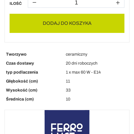
ILOŚĆ
DODAJ DO KOSZYKA
Tworzywo
ceramiczny
Czas dostawy
20 dni roboczych
typ podlaczenia
1 x max 60 W - E14
Głębokość (cm)
11
Wysokość (cm)
33
Średnica (cm)
10