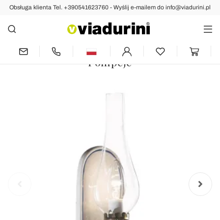
Obsługa klienta Tel. +390541623760 - Wyślij e-mailem do info@viadurini.pl
Indietro
Poprzedni
następny
Ceramiczny kinkiet ścienny Vintage
Design z ręcznie malowaną dekoracją -
Pompeje