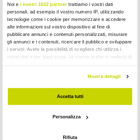
Noi e
i nostri 1022 partner
trattiamo i vostri dati
personali, ad esempio il vostro numero IP, utilizzando
tecnologie come i cookie per memorizzare e accedere
alle informazioni sul vostro dispositivo al fine di
pubblicare annunci e contenuti personalizzati, misurare
gli annunci e i contenuti, ricercare il pubblico e sviluppare
i servizi. Avete la possibilità di scegliere chi utilizza i
vostri dati e per quali scopi. Le vostre scelte in materia di
privacy sono applicabili solo su questa proprietà digitale
in cui avete effettuato le vostre scelte. È possibile
Mostra dettagli
modificare o revocare il proprio consenso in qualsiasi
momento dalla Dichiarazione sui cookie o facendo clic
sull'icona di attivazione della privacy.
Accetta tutti
Oferta limitowana. Nie
Con il tuo consenso, vorremmo anche:
przegap!
Personalizza
raccogliere informazioni sulla tua posizione
geografica, con un'approssimazione di qualche
metro,
Rifiuta