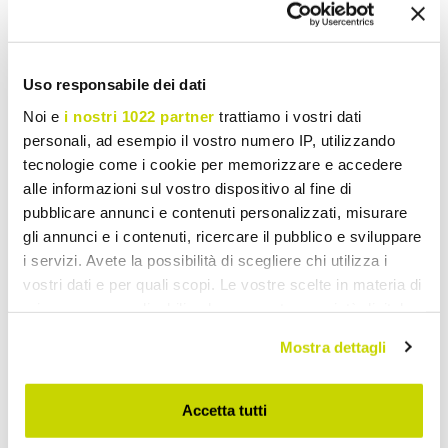
Uso responsabile dei dati
Noi e
i nostri 1022 partner
trattiamo i vostri dati
personali, ad esempio il vostro numero IP, utilizzando
tecnologie come i cookie per memorizzare e accedere
alle informazioni sul vostro dispositivo al fine di
pubblicare annunci e contenuti personalizzati, misurare
gli annunci e i contenuti, ricercare il pubblico e sviluppare
i servizi. Avete la possibilità di scegliere chi utilizza i
vostri dati e per quali scopi. Le vostre scelte in materia di
privacy sono applicabili solo su questa proprietà digitale
in cui avete effettuato le vostre scelte. È possibile
Mostra dettagli
modificare o revocare il proprio consenso in qualsiasi
momento dalla Dichiarazione sui cookie o facendo clic
sull'icona di attivazione della privacy.
Accetta tutti
Oferta limitowana. Nie