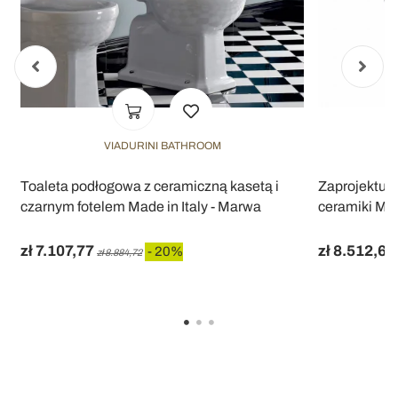
VIADURINI BATHROOM
Toaleta podłogowa z ceramiczną kasetą i
Zaprojektuj 
czarnym fotelem Made in Italy - Marwa
ceramiki Mad
zł 7.107,77
zł 8.512,64
- 20%
zł 8.884,72