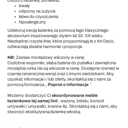
chodzi o łazienkę, ponieważ:
trwały
odporny na zużycie
łatwe do czyszczenia
hipoalergiczny
Udekoruj swoją łazienkę za pomocą tego klasycznego
akcesorium inspirowanego stylem lat 30. XX wieku.
Niezbędne i czyste linie, które przypominają te z Art Decò,
odtwarzają idealne harmonie i proporcje.
NB:
Zestaw montażowy wliczony w cenę.
Ozdobne wsporniki, słaba bateria do pudełka i zewnętrzna
mosiężna rurka nie są wliczone w cenę. Dostępne również w
czarnej ceramicznej wersji oraz z innymi siedziskami. Aby
uzyskać informacje i / lub oferty, skontaktuj się z nami za
pomocą formularza „
Poproś o informacje
”.
Możemy dostarczyć Ci
skoordynowane meble
łazienkowe tej samej linii
, wazony, bidetu, konsoli
umywalki / umywalki, kranów itp. Skontaktuj się z nami, aby
stworzyć ekskluzywną łazienkę włoską.