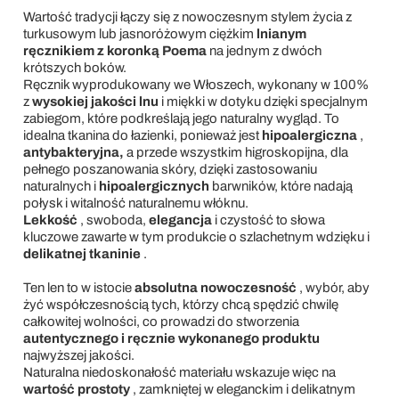
Wartość tradycji łączy się z nowoczesnym stylem życia z
turkusowym lub jasnoróżowym ciężkim
lnianym
ręcznikiem
z koronką Poema
na jednym z dwóch
krótszych boków.
Ręcznik wyprodukowany we Włoszech, wykonany w 100%
z
wysokiej jakości lnu
i miękki w dotyku dzięki specjalnym
zabiegom, które podkreślają jego naturalny wygląd. To
idealna tkanina do łazienki, ponieważ jest
hipoalergiczna
,
antybakteryjna,
a przede wszystkim higroskopijna, dla
pełnego poszanowania skóry, dzięki zastosowaniu
naturalnych i
hipoalergicznych
barwników, które nadają
połysk i witalność naturalnemu włóknu.
Lekkość
, swoboda,
elegancja
i czystość to słowa
kluczowe zawarte w tym produkcie o szlachetnym wdzięku i
delikatnej tkaninie
.
Ten len to w istocie
absolutna nowoczesność
, wybór, aby
żyć współczesnością tych, którzy chcą spędzić chwilę
całkowitej wolności, co prowadzi do stworzenia
autentycznego i ręcznie wykonanego produktu
najwyższej jakości.
Naturalna niedoskonałość materiału wskazuje więc na
wartość prostoty
, zamkniętej w eleganckim i delikatnym