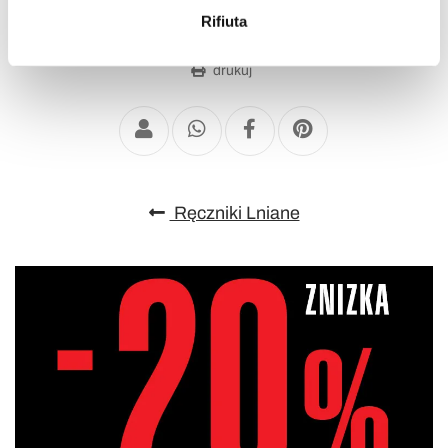
metro,
Rifiuta
Identificare il tuo dispositivo, scansionandolo
Wish List
Wyślij swoją recenzje na temat tego produktu
attivamente alla ricerca di caratteristiche specifiche
drukuj
(impronte digitali).
Approfondisci come vengono elaborati i tuoi dati personali
e imposta le tue preferenze nella
sezione dettagli
. Puoi
modificare o ritirare il tuo consenso in qualsiasi momento
dalla Dichiarazione sui cookie.
Ręczniki Lniane
Utilizziamo i cookie per personalizzare contenuti ed
annunci, per fornire funzionalità dei social media e per
analizzare il nostro traffico. Condividiamo inoltre
informazioni sul modo in cui utilizza il nostro sito con i
nostri partner che si occupano di analisi dei dati web,
pubblicità e social media, i quali potrebbero combinarle
con altre informazioni che ha fornito loro o che hanno
raccolto dal suo utilizzo dei loro servizi.