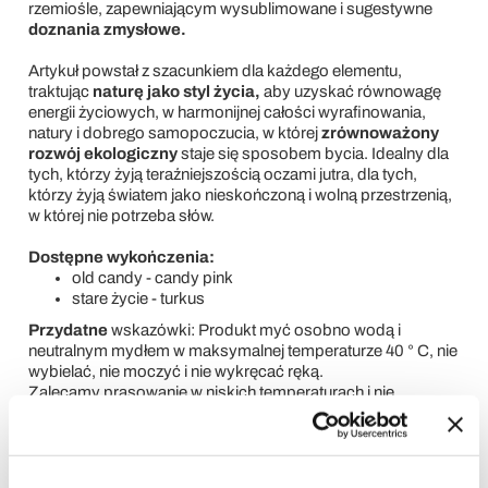
rzemiośle, zapewniającym wysublimowane i sugestywne
doznania zmysłowe.
Artykuł powstał z szacunkiem dla każdego elementu,
traktując
naturę jako styl życia,
aby uzyskać równowagę
energii życiowych, w harmonijnej całości wyrafinowania,
natury i dobrego samopoczucia, w której
zrównoważony
rozwój ekologiczny
staje się sposobem bycia. Idealny dla
tych, którzy żyją teraźniejszością oczami jutra, dla tych,
którzy żyją światem jako nieskończoną i wolną przestrzenią,
w której nie potrzeba słów.
Dostępne wykończenia:
old candy - candy pink
stare życie - turkus
Przydatne
wskazówki: Produkt myć osobno wodą i
neutralnym mydłem w maksymalnej temperaturze 40 ° C, nie
wybielać, nie moczyć i nie wykręcać ręką.
Zalecamy prasowanie w niskich temperaturach i nie
wystawianie na bezpośrednie działanie promieni
słonecznych, aby zachować integralność koloru i
naturalnego włókna.