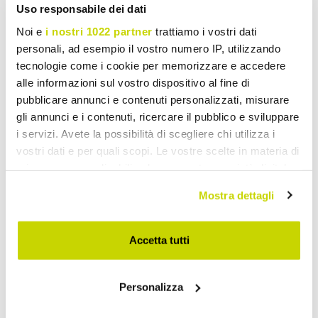
Uwaga:
niuanse i różnice w wyglądzie występujące w czasie
Uso responsabile dei dati
oraz między ubraniem a ubraniem są charakterystycznymi
Noi e
i nostri 1022 partner
trattiamo i vostri dati
cechami produktu, ponieważ jest on wykonany z naturalnych
materiałów.
Nasza pościel jest nieskończenie nowoczesna.
personali, ad esempio il vostro numero IP, utilizzando
Wybór współczesnego stylu życia będącego tłem dla rytmu
tecnologie come i cookie per memorizzare e accedere
życia. Dedykowany tym, którzy przeżywają swoje
alle informazioni sul vostro dispositivo al fine di
doświadczenie z przestrzenią jako momentem absolutnej
pubblicare annunci e contenuti personalizzati, misurare
wolności, poszukując konkretu, któremu musi towarzyszyć
bezkompromisowy styl.
gli annunci e i contenuti, ricercare il pubblico e sviluppare
i servizi. Avete la possibilità di scegliere chi utilizza i
vostri dati e per quali scopi. Le vostre scelte in materia di
Wyślij pytanie
privacy sono applicabili solo su questa proprietà digitale
in cui avete effettuato le vostre scelte. È possibile
Opinia klientów
Mostra dettagli
modificare o revocare il proprio consenso in qualsiasi
momento dalla Dichiarazione sui cookie o facendo clic
sull'icona di attivazione della privacy.
Accetta tutti
Musisz się zalogować, by móc napisać recenzję
Con il tuo consenso, vorremmo anche:
Personalizza
raccogliere informazioni sulla tua posizione
geografica, con un'approssimazione di qualche