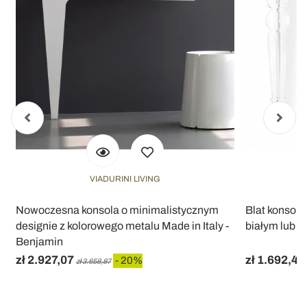
VIADURINI LIVING
Nowoczesna konsola o minimalistycznym
Blat konsoli
designie z kolorowego metalu Made in Italy -
białym lub dr
Benjamin
zł 2.927,07
zł 1.692,44
- 20%
zł 3.658,87