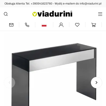
Obsługa klienta Tel. +390541623760 - Wyślij e-mailem do info@viadurini.pl
Indietro
Poprzedni
następny
Design Consolle Desk w Smokey Glass z
szufladami Made in Italy - Mantra