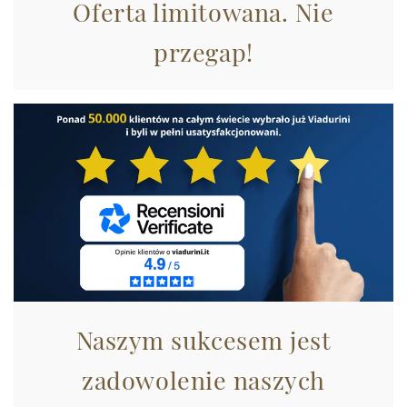
Oferta limitowana. Nie
Utilizziamo i cookie per personalizzare contenuti ed
przegap!
annunci, per fornire funzionalità dei social media e per
analizzare il nostro traffico. Condividiamo inoltre
informazioni sul modo in cui utilizza il nostro sito con i
nostri partner che si occupano di analisi dei dati web,
pubblicità e social media, i quali potrebbero combinarle
con altre informazioni che ha fornito loro o che hanno
raccolto dal suo utilizzo dei loro servizi.
Naszym sukcesem jest
zadowolenie naszych