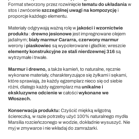
Format stworzony przez rozwinięcie
tematu do układania
w
stos i zwrócenie
szczególnej uwagi na kompozycję
i
proporcje każdego elementu.
Materiały odgrywają ważną rolę w
jakości i wzornictwie
produktu
:
drewno jesionowe
jest impregnowane olejem
jadalnym;
biały
marmur Cararra, czerwony marmur
werony i
piaskowiec
są wypolerowane i gładkie; wreszcie
elementy konstrukcyjne ze stali nierdzewnej 316
są
wytrzymałe i trwałe.
Marmur i drewno,
a także kamień, to naturalne, ręcznie
wykonane materiały, charakteryzujące się żyłkami i sękami,
które sprawiają, że każdy egzemplarz nieco się od siebie
różni, dlatego każdy egzemplarz ma
unikalne i
ekskluzywne odcienie w
całości
wykonane we
Włoszech.
Konserwacja produktu:
Czyścić miękką wilgotną
ściereczką, w razie potrzeby użyć 100% naturalnego mydła
Marsilia rozcieńczonego w wodzie, dokładnie wysuszyć. Nie
myj w zmywarce i nie wkładaj do zamrażarki.