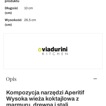
produktu
Długość
10 cm
(cm)
Wysokość
26,5 cm
(cm)
Opis
Kompozycja narzędzi Aperitif
Wysoka wieża koktajlowa z
marmuru, drewna i stali