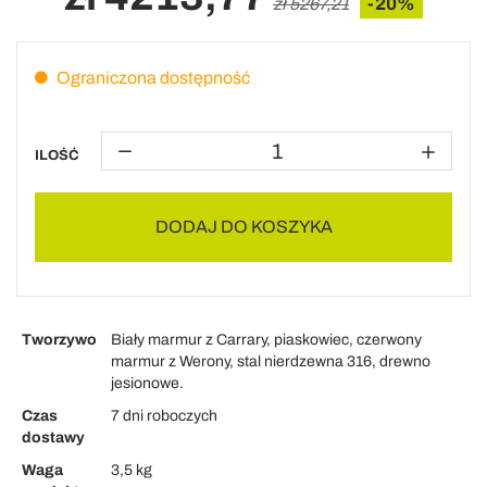
-20%
zł 5267,21
Ograniczona dostępność
ILOŚĆ
DODAJ DO KOSZYKA
Tworzywo
Biały marmur z Carrary, piaskowiec, czerwony
marmur z Werony, stal nierdzewna 316, drewno
jesionowe.
Czas
7 dni roboczych
dostawy
Waga
3,5 kg