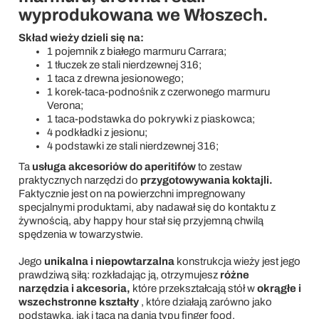
wyprodukowana we Włoszech.
Skład wieży dzieli się na:
1 pojemnik z białego marmuru Carrara;
1 tłuczek ze stali nierdzewnej 316;
1 taca z drewna jesionowego;
1 korek-taca-podnośnik z czerwonego marmuru
Verona;
1 taca-podstawka do pokrywki z piaskowca;
4 podkładki z jesionu;
4 podstawki ze stali nierdzewnej 316;
Ta
usługa akcesoriów do aperitifów
to zestaw
praktycznych narzędzi do
przygotowywania koktajli.
Faktycznie jest on na powierzchni impregnowany
specjalnymi produktami, aby nadawał się do kontaktu z
żywnością, aby happy hour stał się przyjemną chwilą
spędzenia w towarzystwie.
Jego
unikalna i niepowtarzalna
konstrukcja wieży jest jego
prawdziwą siłą: rozkładając ją, otrzymujesz
różne
narzędzia i akcesoria,
które przekształcają stół w
okrągłe i
wszechstronne kształty
, które działają zarówno jako
podstawka, jak i taca na dania typu finger food.