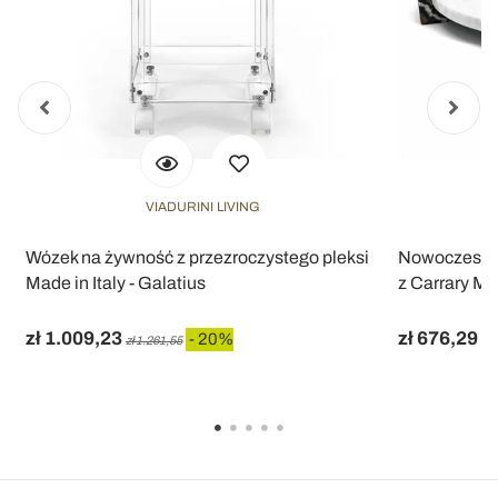
VIADURINI LIVING
y
Wózek na żywność z przezroczystego pleksi
Nowoczesna 
Made in Italy - Galatius
z Carrary Mad
zł 1.009,23
zł 676,29
- 20%
zł 1.261,55
zł 