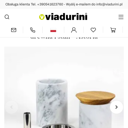
Obsługa klienta Tel. +390541623760 - Wyślij e-mailem do info@viadurini.pl
Indietro
Poprzedni
następny
Akcesoria oszczędzające miejsce do
narzędzi kuchennych z marmuru,
drewna i stali - Astoria