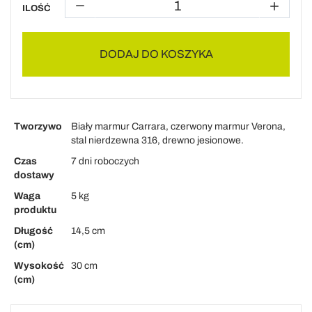
ILOŚĆ
DODAJ DO KOSZYKA
Tworzywo
Biały marmur Carrara, czerwony marmur Verona,
stal nierdzewna 316, drewno jesionowe.
Czas
7 dni roboczych
dostawy
Waga
5 kg
produktu
Długość
14,5 cm
(cm)
Wysokość
30 cm
(cm)