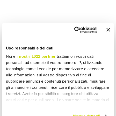
Wish List
Wyślij swoją recenzje na temat tego produktu
drukuj
Uso responsabile dei dati
Noi e
i nostri 1022 partner
trattiamo i vostri dati
personali, ad esempio il vostro numero IP, utilizzando
tecnologie come i cookie per memorizzare e accedere
Akcesoria do Domu i Kuchni
alle informazioni sul vostro dispositivo al fine di
pubblicare annunci e contenuti personalizzati, misurare
gli annunci e i contenuti, ricercare il pubblico e sviluppare
i servizi. Avete la possibilità di scegliere chi utilizza i
vostri dati e per quali scopi. Le vostre scelte in materia di
privacy sono applicabili solo su questa proprietà digitale
in cui avete effettuato le vostre scelte. È possibile
Mostra dettagli