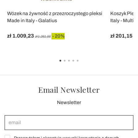
ę
Wózek na żywność z przezroczystego pleksi
Koszyk Plexi
Made in Italy - Galatius
Italy - Multi
zł 1.009,23
zł 201,15
- 20%
zł 1.261,55
zł 
Email Newsletter
Newsletter