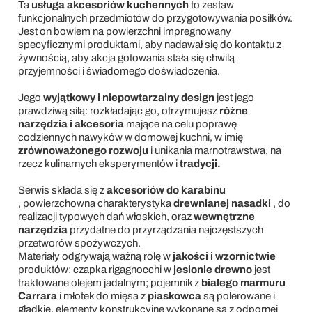
Ta
usługa akcesoriów kuchennych
to zestaw
funkcjonalnych przedmiotów do przygotowywania posiłków.
Jest on bowiem na powierzchni impregnowany
specyficznymi produktami, aby nadawał się do kontaktu z
żywnością, aby akcja gotowania stała się chwilą
przyjemności i świadomego doświadczenia.
Jego
wyjątkowy i niepowtarzalny design
jest jego
prawdziwą siłą: rozkładając go, otrzymujesz
różne
narzędzia i akcesoria
mające na celu poprawę
codziennych nawyków w domowej kuchni, w imię
zrównoważonego rozwoju
i unikania marnotrawstwa, na
rzecz kulinarnych eksperymentów i
tradycji.
Serwis składa się z
akcesoriów do karabinu
,
powierzchowna charakterystyka
drewnianej nasadki
, do
realizacji typowych dań włoskich, oraz
wewnętrzne
narzędzia
przydatne do przyrządzania najczęstszych
przetworów spożywczych.
Materiały odgrywają ważną rolę w
jakości i wzornictwie
produktów: czapka rigagnocchi
w
jesionie drewno
jest
traktowane olejem jadalnym; pojemnik z
białego marmuru
Carrara
i młotek do mięsa z
piaskowca
są polerowane i
gładkie, elementy konstrukcyjne wykonane są z odpornej