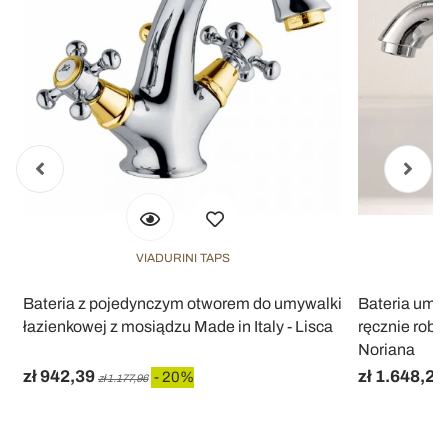
VIADURINI TAPS
,
Bateria z pojedynczym otworem do umywalki
Bateria umy
łazienkowej z mosiądzu Made in Italy - Lisca
ręcznie robi
Noriana
zł 942,39
zł 1.648,29
- 20%
zł 1.177,96