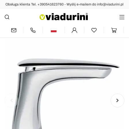
Obsługa klienta Tel. +390541623760 - Wyślij e-mailem do info@viadurini.pl
Indietro
Poprzedni
następny
Bateria umywalkowa nablatowa z
mosiądzu Made in Italy - Miriade