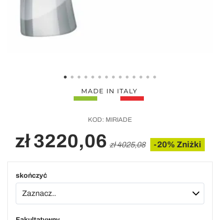
KOD:
MIRIADE
zł 3220,06
-20% Zniżki
zł 4025,08
skończyć
Fakultatywny