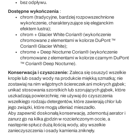
bez odpływu.
Dostępne wykończenia
:
chrom (tradycyjne, bardziej rozpowszechnione
wykończenie, charakteryzujące się eleganckim
efektem lustra);
chrom + Glacier White Corian® (wykończenie
chromowane z elementami w kolorze DuPont ™
Corian® Glacier White);
chrome + Deep Nocturne Corian® (wykończenie
chromowane z elementami w kolorze czarnym DuPont
™ Corian® Deep Nocturne).
Konserwacja i czyszczenie:
Zaleca się osuszyć wszelkie
krople lub osady wody na produkcie miękką szmatką; nie
zostawiaj na nim wilgotnych ściereczek ani mokrych gąbek;
unikać stosowania szorstkich lub szorujących gąbek, które
uszkadzają powierzchnię; nie używaj do czyszczenia
wszelkiego rodzaju detergentów, które zawierają chlor lub
jego związki, które mogą utleniać mieszadło.
Aby zapewnić doskonałą konserwację, zdemontuj aerator i
zanurz go na kilka godzin w rozcieńczonym occie, a
następnie spłucz dużą ilością wody, aby wszelkie
zanieczyszczenia i osady kamienia zniknęły.