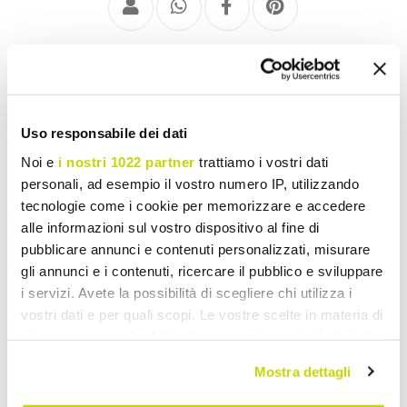
Krany Umywalkowe
Uso responsabile dei dati
Noi e
i nostri 1022 partner
trattiamo i vostri dati
personali, ad esempio il vostro numero IP, utilizzando
tecnologie come i cookie per memorizzare e accedere
alle informazioni sul vostro dispositivo al fine di
pubblicare annunci e contenuti personalizzati, misurare
gli annunci e i contenuti, ricercare il pubblico e sviluppare
i servizi. Avete la possibilità di scegliere chi utilizza i
vostri dati e per quali scopi. Le vostre scelte in materia di
privacy sono applicabili solo su questa proprietà digitale
in cui avete effettuato le vostre scelte. È possibile
Mostra dettagli
modificare o revocare il proprio consenso in qualsiasi
momento dalla Dichiarazione sui cookie o facendo clic