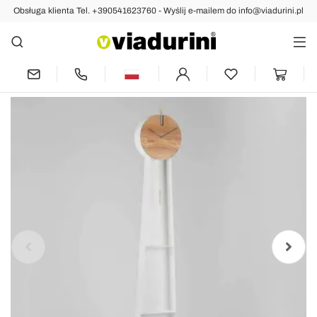
Obsługa klienta Tel. +390541623760 - Wyślij e-mailem do info@viadurini.pl
Indietro
Poprzedni
następny
Designerski zegar wahadłowy ze stalową
konstrukcją Made in Italy - Pendolino