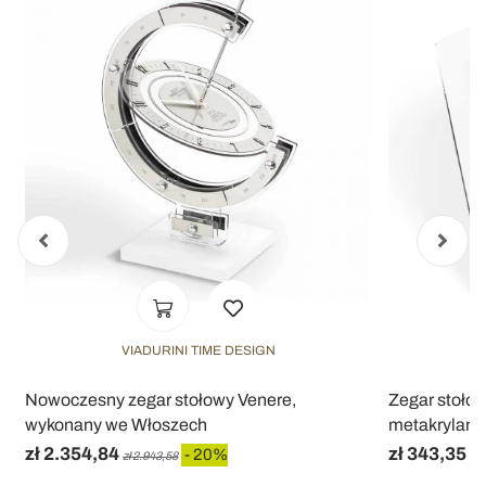
VIADURINI TIME DESIGN
Nowoczesny zegar stołowy Venere,
Zegar stołow
wykonany we Włoszech
metakrylanu 
zł 2.354,84
zł 343,35
- 20%
zł 2.943,58
zł 