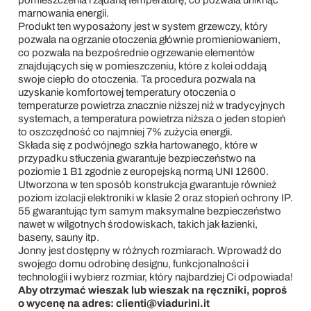
marnowania energii.
Produkt ten wyposażony jest w system grzewczy, który
pozwala na ogrzanie otoczenia głównie promieniowaniem,
co pozwala na bezpośrednie ogrzewanie elementów
znajdujących się w pomieszczeniu, które z kolei oddają
swoje ciepło do otoczenia. Ta procedura pozwala na
uzyskanie komfortowej temperatury otoczenia o
temperaturze powietrza znacznie niższej niż w tradycyjnych
systemach, a temperatura powietrza niższa o jeden stopień
to oszczędność co najmniej 7% zużycia energii.
Składa się z podwójnego szkła hartowanego, które w
przypadku stłuczenia gwarantuje bezpieczeństwo na
poziomie 1 B1 zgodnie z europejską normą UNI 12600.
Utworzona w ten sposób konstrukcja gwarantuje również
poziom izolacji elektroniki w klasie 2 oraz stopień ochrony IP.
55 gwarantując tym samym maksymalne bezpieczeństwo
nawet w wilgotnych środowiskach, takich jak łazienki,
baseny, sauny itp.
Jonny jest dostępny w różnych rozmiarach. Wprowadź do
swojego domu odrobinę designu, funkcjonalności i
technologii i wybierz rozmiar, który najbardziej Ci odpowiada!
Aby otrzymać wieszak lub wieszak na ręczniki, poproś
o wycenę na
adres: clienti@viadurini.it