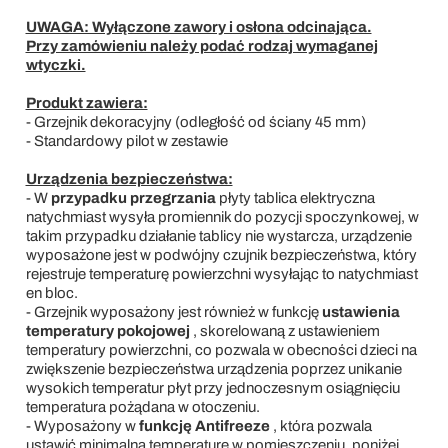
UWAGA: Wyłączone zawory i osłona odcinająca.
Przy zamówieniu należy podać rodzaj wymaganej
wtyczki.
Produkt zawiera:
- Grzejnik dekoracyjny (odległość od ściany 45 mm)
- Standardowy pilot w zestawie
Urządzenia bezpieczeństwa:
- W
przypadku przegrzania
płyty tablica elektryczna
natychmiast wysyła promiennik do pozycji spoczynkowej, w
takim przypadku działanie tablicy nie wystarcza, urządzenie
wyposażone jest w podwójny czujnik bezpieczeństwa, który
rejestruje temperaturę powierzchni wysyłając to natychmiast
en bloc.
- Grzejnik wyposażony jest również w funkcję
ustawienia
temperatury pokojowej
, skorelowaną z ustawieniem
temperatury powierzchni, co pozwala w obecności dzieci na
zwiększenie bezpieczeństwa urządzenia poprzez unikanie
wysokich temperatur płyt przy jednoczesnym osiągnięciu
temperatura pożądana w otoczeniu.
- Wyposażony w
funkcję Antifreeze
, która pozwala
ustawić minimalną temperaturę w pomieszczeniu, poniżej