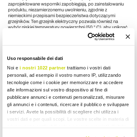
zaprojektowane wsporniki zapobiegają, po zainstalowaniu
produktu, niezamierzonemu uwolnieniu, zgodnie z
niemieckimi przepisami bezpieczeństwa dotyczącymi
grzejników. Ten grzejnik elektryczny pozwala również na
wybór niskiej temperatury powierzchni (50 ° C), aby uniknąć
kontaktu z nadmiernie wysokimi powierzchniami dla dzieci
lub osób starszych, które mogą ich dotknąć lub nieumyślnie
się o nie oprzeć.
5-
Konstrukcja
: W porównaniu z tradycyjnymi elementami
grzejnymi, grzejnik ten ma ograniczone wymiary całkowite,
Uso responsabile dei dati
ponieważ zmniejsza grubość płyty do minimum, osiągając
Noi e
i nostri 1022 partner
trattiamo i vostri dati
maksymalne obciążenie 6 cm od ściany.
6-
Łatwość instalacji:
Jonny musi tylko przymocować
personali, ad esempio il vostro numero IP, utilizzando
wsporniki do ściany.
tecnologie come i cookie per memorizzare e accedere
7-
Eko-
zrównoważony rozwój: Kolekcja Viadurini Design
alle informazioni sul vostro dispositivo al fine di
Radiators bierze pod uwagę środowisko, w którym żyjemy,
w rzeczywistości wszystkie użyte komponenty są starannie
pubblicare annunci e contenuti personalizzati, misurare
dobierane pod kątem ich ekokompatybilności i możliwości
gli annunci e i contenuti, ricercare il pubblico e sviluppare
recyklingu. Dzięki zastosowaniu innowacyjnych technologii
i servizi. Avete la possibilità di scegliere chi utilizza i
wszystkie produkty posiadają wysoką wytrzymałość
vostri dati e per quali scopi. Le vostre scelte in materia di
techniczną i estetyczną, gwarantując tym samym długą
żywotność produktu. Produkty łatwe w demontażu, znacznie
privacy sono applicabili solo su questa proprietà digitale
zmniejszają wpływ produktu na środowisko w fazie utylizacji.
in cui avete effettuato le vostre scelte. È possibile