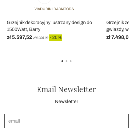
VIADURINI RADIATORS
Grzejnik dekoracyjny lustrzany design do
Grzejnik ze 
1500Watt, Barry
gwiazdy, wy
zł 5.597,52
zł 7.498,08
- 20%
zł 6.996,93
Email Newsletter
Newsletter