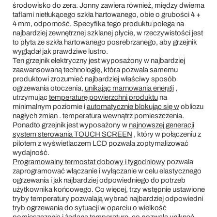
środowisko do zera. Jonny zawiera również, między dwiema
taflami nietłukącego szkła hartowanego, obie o grubości 4 +
4 mm, odporność. Specyfika tego produktu polega na
najbardziej zewnętrznej szklanej płycie, w rzeczywistości jest
to płyta ze szkła hartowanego posrebrzanego, aby grzejnik
wyglądał jak prawdziwe lustro.
Ten grzejnik elektryczny jest wyposażony w najbardziej
zaawansowaną technologię, która pozwala samemu
produktowi zrozumieć najbardziej właściwy sposób
ogrzewania otoczenia,
unikając marnowania energii
,
utrzymując
temperaturę powierzchni produktu
na
minimalnym poziomie i
automatycznie blokując się w
obliczu
nagłych zmian . temperatura wewnątrz pomieszczenia.
Ponadto grzejnik jest wyposażony w
najnowszej generacji
system sterowania TOUCH SCREEN
, który w połączeniu z
pilotem z wyświetlaczem LCD pozwala zoptymalizować
wydajność.
Programowalny termostat dobowy i tygodniowy
pozwala
zaprogramować włączanie i wyłączanie w celu elastycznego
ogrzewania i jak najbardziej odpowiedniego do potrzeb
użytkownika końcowego. Co więcej, trzy wstępnie ustawione
tryby temperatury pozwalają wybrać najbardziej odpowiedni
tryb ogrzewania do sytuacji w oparciu o wielkość
pomieszczenia i żądaną temperaturę, co pozwala uniknąć