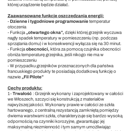
której urządzenie będzie działać.
Zaawansowane funkcje oszczędzania energii:
-
Dzienne i tygodniowe programowanie
temperatur
otoczenia
- Funkcja
„otwartego okna”,
dzięki której grzejnik wyczuwa
nagły spadek temperatury w pomieszczeniu (np. podczas
sprzątania domu) i w konsekwencji wyłącza się na 30 minut.
- Funkcja
obecności,
która za pomocą czujnika obecności
obniża temperaturę grzejnika, jeśli nikogo nie ma w
pomieszczeniu
- W przypadku grzejników przeznaczonych dla państwa
francuskiego produkty te posiadają dodatkową funkcję o
nazwie
„Fil Pilote”
Cechy produktu:
1-
Trwałość
: Grzejnik wykonany i zaprojektowany w całości
we Włoszech, szczyci się konstrukcją z materiałów
najwyższej jakości. Wykonany prawie w całości ze szkła
hartowanego, z centralną rezystancją zamkniętą pomiędzy
dwiema warstwami szkła, charakteryzuje się bardzo wysoką
odpornością na czynniki korozyjne, gwarantując jej
maksymalną niezmienność i tym samym umożliwiając