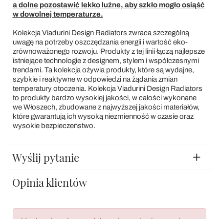
analizzare il nostro traffico. Condividiamo inoltre
a dolne pozostawić lekko luźne, aby szkło mogło osiąść
informazioni sul modo in cui utilizza il nostro sito con i
w dowolnej temperaturze.
nostri partner che si occupano di analisi dei dati web,
Kolekcja Viadurini Design Radiators zwraca szczególną
pubblicità e social media, i quali potrebbero combinarle
uwagę na potrzeby oszczędzania energii i wartość eko-
con altre informazioni che ha fornito loro o che hanno
zrównoważonego rozwoju. Produkty z tej linii łączą najlepsze
istniejące technologie z designem, stylem i współczesnymi
raccolto dal suo utilizzo dei loro servizi.
trendami. Ta kolekcja ożywia produkty, które są wydajne,
szybkie i reaktywne w odpowiedzi na żądania zmian
temperatury otoczenia. Kolekcja Viadurini Design Radiators
to produkty bardzo wysokiej jakości, w całości wykonane
we Włoszech, zbudowane z najwyższej jakości materiałów,
które gwarantują ich wysoką niezmienność w czasie oraz
wysokie bezpieczeństwo.
Wyślij pytanie
Opinia klientów