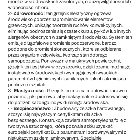
montaż w środowiskach zasolonych, o dużej wilgotności lub
w obecności chloru.
2-
Zdrowotność
: ten grzejnik elektryczny ogrzewa
środowisko poprzez napromieniowanie elementów
grzewczych, unikając tworzenia ruchów konwekcyjnych,
eliminując podnoszenie się cząstek kurzu, pyłków lub innych
alergenów obecnych w zamkniętym środowisku. System ten
emituje długofalowe
promienie podczerwone, bardzo
podobne do promieni słonecznych
, które są odbierane
przez organizm człowieka, tworząc stan dobrego
samopoczucia. Ponieważ nie ma ukrytych powierzchni,
grzejnik ten jest
łatwy w czyszczeniu,
dzięki czemu można go
instalować w środowiskach wymagających wysokich
parametrów higienicznych i sanitarnych, takich jak miejsca
publiczne i szpitale.
3-
Elastyczność
: Grzejnik ten można montować zarówno
poziomo, jak i pionowo, aby maksymalnie dostosować się
do potrzeb każdego indywidualnego środowiska.
4-
Bezpieczeństwo
: Zbudowany ze szkła hartowanego,
szczyci się najwyższym certyfikatem dla szkła
bezpiecznego. Konstrukcja zawiera samoprzylepną folię z
tworzywa sztucznego, która pozwala szkłu uzyskać
europejski certyfikat B1 z parametrami porównywalnymi z
nietłukącym szkłem laminowanym. Specjalnie